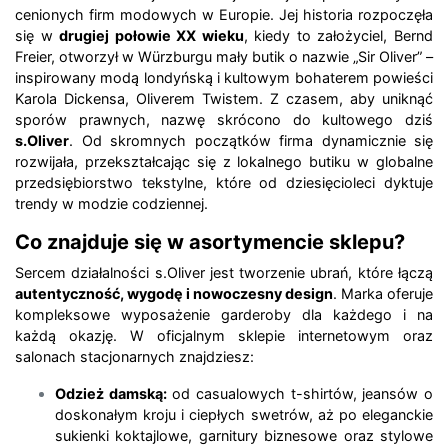
cenionych firm modowych w Europie. Jej historia rozpoczęła
się w
drugiej połowie XX wieku
, kiedy to założyciel, Bernd
Freier, otworzył w Würzburgu mały butik o nazwie „Sir Oliver” –
inspirowany modą londyńską i kultowym bohaterem powieści
Karola Dickensa, Oliverem Twistem. Z czasem, aby uniknąć
sporów prawnych, nazwę skrócono do kultowego dziś
s.Oliver
. Od skromnych początków firma dynamicznie się
rozwijała, przekształcając się z lokalnego butiku w globalne
przedsiębiorstwo tekstylne, które od dziesięcioleci dyktuje
trendy w modzie codziennej.
Co znajduje się w asortymencie sklepu?
Sercem działalności s.Oliver jest tworzenie ubrań, które łączą
autentyczność, wygodę i nowoczesny design
. Marka oferuje
kompleksowe wyposażenie garderoby dla każdego i na
każdą okazję. W oficjalnym sklepie internetowym oraz
salonach stacjonarnych znajdziesz:
Odzież damską:
od casualowych t-shirtów, jeansów o
doskonałym kroju i ciepłych swetrów, aż po eleganckie
sukienki koktajlowe, garnitury biznesowe oraz stylowe