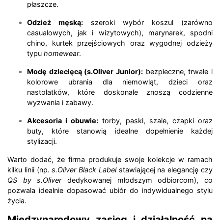
płaszcze.
Odzież męską:
szeroki wybór koszul (zarówno
casualowych, jak i wizytowych), marynarek, spodni
chino, kurtek przejściowych oraz wygodnej odzieży
typu
homewear
.
Modę dziecięcą (s.Oliver Junior):
bezpieczne, trwałe i
kolorowe ubrania dla niemowląt, dzieci oraz
nastolatków, które doskonale znoszą codzienne
wyzwania i zabawy.
Akcesoria i obuwie:
torby, paski, szale, czapki oraz
buty, które stanowią idealne dopełnienie każdej
stylizacji.
Warto dodać, że firma produkuje swoje kolekcje w ramach
kilku linii (np.
s.Oliver Black Label
stawiającej na elegancję czy
QS by s.Oliver
dedykowanej młodszym odbiorcom), co
pozwala idealnie dopasować ubiór do indywidualnego stylu
życia.
Międzynarodowy zasięg i działalność na