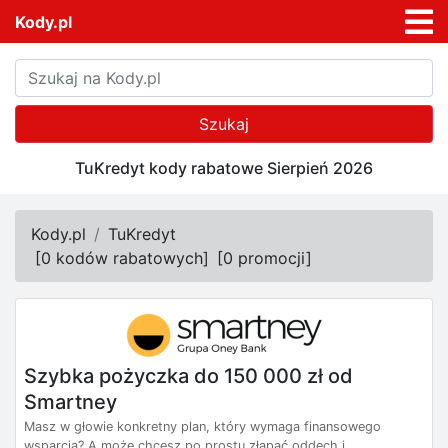
Kody.pl
Szukaj
TuKredyt kody rabatowe Sierpień 2026
Kody.pl
TuKredyt
[
0 kodów rabatowych
]
[
0 promocji
]
Szybka pożyczka do 150 000 zł od
Smartney
Masz w głowie konkretny plan, który wymaga finansowego
wsparcia? A może chcesz po prostu złapać oddech i