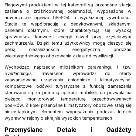
Flagowymi produktami w tej kategorii są przenośne stacje
zasilania o zróżnicowanej pojemności, wyposażone w
nowoczesne ogniwa LiFePO4 o wydłużonej żywotności.
Stacje te współpracują z dedykowanymi, składanymi
panelami solarnymi, które charakteryzują się wysoką
sprawnością konwersji energii nawet przy częściowym
zachmurzeniu. Dzięki temu użytkownicy mogą cieszyć się
pełną niezależnością energetyczną podczas
wielotygodniowego obozowania z dala od cywilizacji.
Wychodząc naprzeciw miłośnikom caravaningu i tzw.
overlandingu
, Traverseon wprowadził do oferty
zaawansowane urządzenia chłodnicze i klimatyzacyjne.
Kompaktowe lodówki turystyczne z funkcją zamrażania
sterowane są za pomocą aplikacji mobilnej, co pozwala na
bieżąco monitorować temperaturę przechowywanych
posiłków. Z kolei przenośne klimatyzatory obozowe stają się
niezastąpionym elementem wyposażenia podczas letnich
wypraw w rejony o skrajnie wysokich temperaturach.
Przemyślane Detale i Gadżety