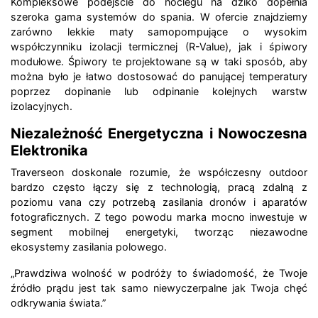
Kompleksowe podejście do noclegu na dziko dopełnia
szeroka gama systemów do spania. W ofercie znajdziemy
zarówno lekkie maty samopompujące o wysokim
współczynniku izolacji termicznej (R-Value), jak i śpiwory
modułowe. Śpiwory te projektowane są w taki sposób, aby
można było je łatwo dostosować do panującej temperatury
poprzez dopinanie lub odpinanie kolejnych warstw
izolacyjnych.
Niezależność Energetyczna i Nowoczesna
Elektronika
Traverseon doskonale rozumie, że współczesny outdoor
bardzo często łączy się z technologią, pracą zdalną z
poziomu vana czy potrzebą zasilania dronów i aparatów
fotograficznych. Z tego powodu marka mocno inwestuje w
segment mobilnej energetyki, tworząc niezawodne
ekosystemy zasilania polowego.
„Prawdziwa wolność w podróży to świadomość, że Twoje
źródło prądu jest tak samo niewyczerpalne jak Twoja chęć
odkrywania świata.”