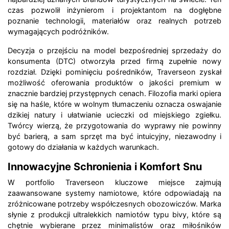
czas pozwolił inżynierom i projektantom na dogłębne
poznanie technologii, materiałów oraz realnych potrzeb
wymagających podróżników.
Decyzja o przejściu na model bezpośredniej sprzedaży do
konsumenta (DTC) otworzyła przed firmą zupełnie nowy
rozdział. Dzięki pominięciu pośredników, Traverseon zyskał
możliwość oferowania produktów o jakości premium w
znacznie bardziej przystępnych cenach. Filozofia marki opiera
się na haśle, które w wolnym tłumaczeniu oznacza oswajanie
dzikiej natury i ułatwianie ucieczki od miejskiego zgiełku.
Twórcy wierzą, że przygotowania do wyprawy nie powinny
być barierą, a sam sprzęt ma być intuicyjny, niezawodny i
gotowy do działania w każdych warunkach.
Innowacyjne Schronienia i Komfort Snu
W portfolio Traverseon kluczowe miejsce zajmują
zaawansowane systemy namiotowe, które odpowiadają na
zróżnicowane potrzeby współczesnych obozowiczów. Marka
słynie z produkcji ultralekkich namiotów typu bivy, które są
chętnie wybierane przez minimalistów oraz miłośników