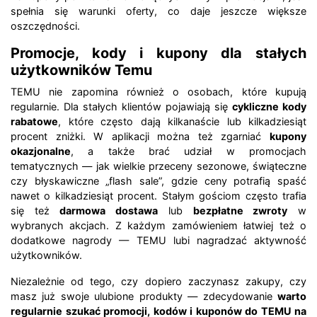
spełnia się warunki oferty, co daje jeszcze większe
oszczędności.
Promocje, kody i kupony dla stałych
użytkowników Temu
TEMU nie zapomina również o osobach, które kupują
regularnie. Dla stałych klientów pojawiają się
cykliczne kody
rabatowe
, które często dają kilkanaście lub kilkadziesiąt
procent zniżki. W aplikacji można też zgarniać
kupony
okazjonalne
, a także brać udział w promocjach
tematycznych — jak wielkie przeceny sezonowe, świąteczne
czy błyskawiczne „flash sale”, gdzie ceny potrafią spaść
nawet o kilkadziesiąt procent. Stałym gościom często trafia
się też
darmowa dostawa
lub
bezpłatne zwroty
w
wybranych akcjach. Z każdym zamówieniem łatwiej też o
dodatkowe nagrody — TEMU lubi nagradzać aktywność
użytkowników.
Niezależnie od tego, czy dopiero zaczynasz zakupy, czy
masz już swoje ulubione produkty — zdecydowanie
warto
regularnie szukać promocji, kodów i kuponów do TEMU na