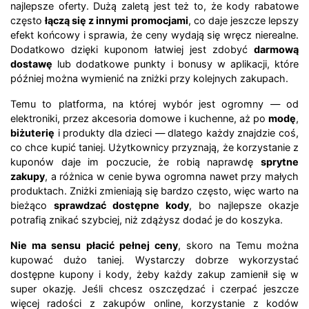
najlepsze oferty. Dużą zaletą jest też to, że kody rabatowe
często
łączą się z innymi promocjami
, co daje jeszcze lepszy
efekt końcowy i sprawia, że ceny wydają się wręcz nierealne.
Dodatkowo dzięki kuponom łatwiej jest zdobyć
darmową
dostawę
lub dodatkowe punkty i bonusy w aplikacji, które
później można wymienić na zniżki przy kolejnych zakupach.
Temu to platforma, na której wybór jest ogromny — od
elektroniki, przez akcesoria domowe i kuchenne, aż po
modę
,
biżuterię
i produkty dla dzieci — dlatego każdy znajdzie coś,
co chce kupić taniej. Użytkownicy przyznają, że korzystanie z
kuponów daje im poczucie, że robią naprawdę
sprytne
zakupy
, a różnica w cenie bywa ogromna nawet przy małych
produktach. Zniżki zmieniają się bardzo często, więc warto na
bieżąco
sprawdzać dostępne kody
, bo najlepsze okazje
potrafią znikać szybciej, niż zdążysz dodać je do koszyka.
Nie ma sensu płacić pełnej ceny
, skoro na Temu można
kupować dużo taniej. Wystarczy dobrze wykorzystać
dostępne kupony i kody, żeby każdy zakup zamienił się w
super okazję. Jeśli chcesz oszczędzać i czerpać jeszcze
więcej radości z zakupów online, korzystanie z kodów