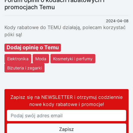
Forum opinii o kodach rabatowych i
promocjach Temu
2024-04-08
Kody rabatowe do TEMU działają, polecam korzystać
póki są!
Dodaj opinię o Temu
Elektronika
Moda
Kosmetyki i perfumy
Biżuteria i zegarki
Zapisz się na NEWSLETTER i otrzymuj codziennie
nowe kody rabatowe
i promocje
!