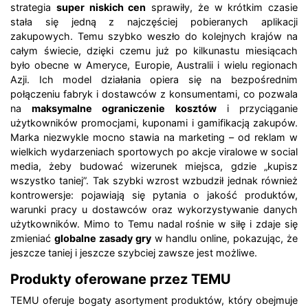
strategia
super niskich cen
sprawiły, że w krótkim czasie
stała się jedną z najczęściej pobieranych aplikacji
zakupowych. Temu szybko weszło do kolejnych krajów na
całym świecie, dzięki czemu już po kilkunastu miesiącach
było obecne w Ameryce, Europie, Australii i wielu regionach
Azji. Ich model działania opiera się na bezpośrednim
połączeniu fabryk i dostawców z konsumentami, co pozwala
na
maksymalne ograniczenie kosztów
i przyciąganie
użytkowników promocjami, kuponami i gamifikacją zakupów.
Marka niezwykle mocno stawia na marketing – od reklam w
wielkich wydarzeniach sportowych po akcje viralowe w social
media, żeby budować wizerunek miejsca, gdzie „kupisz
wszystko taniej”. Tak szybki wzrost wzbudził jednak również
kontrowersje: pojawiają się pytania o jakość produktów,
warunki pracy u dostawców oraz wykorzystywanie danych
użytkowników. Mimo to Temu nadal rośnie w siłę i zdaje się
zmieniać
globalne zasady gry
w handlu online, pokazując, że
jeszcze taniej i jeszcze szybciej zawsze jest możliwe.
Produkty oferowane przez TEMU
TEMU oferuje bogaty asortyment produktów, który obejmuje