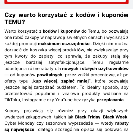
Czy warto korzystać z kodów i kuponów
TEMU?
Warto korzystać z
kodów
i
kuponów
do Temu, bo pozwalają
one robić zakupy w naprawdę świetnych cenach i wycisnąć z
każdej promocji
maksimum oszczędności
. Dzięki nim można
dorzucić do koszyka więcej produktów, nie zwiększając przy
tym kwoty do zapłaty, co sprawia, że zakupy stają się
jeszcze bardziej satysfakcjonujące. Temu regularnie
udostępnia różne rabaty dla
nowych
i
stałych użytkowników
— od kuponów
powitalnych
, przez zniżki procentowe, aż po
oferty typu
„kup więcej, zapłać mniej”
, które pozwalają
jeszcze lepiej zarządzać budżetem. To idealny sposób, aby
przetestować popularne i viralowe produkty widziane na
TikToku, Instagramie czy YouTube bez ryzyka
przepłacania
.
Kupony pojawiają się również przy okazji większych
wydarzeń zakupowych, takich jak
Black Friday
,
Black Week
,
Cyber Monday czy sezonowe wyprzedaże — wtedy
rabaty
są największe
, dlatego szczególnie opłaca się polować na