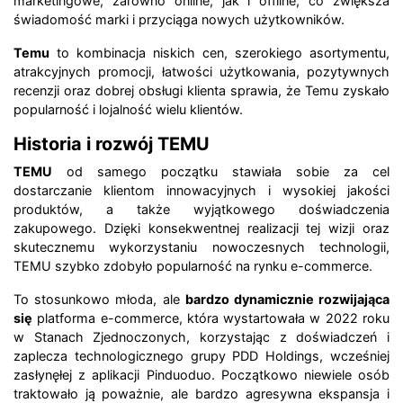
marketingowe, zarówno online, jak i offline, co zwiększa
świadomość marki i przyciąga nowych użytkowników.
Temu
to kombinacja niskich cen, szerokiego asortymentu,
atrakcyjnych promocji, łatwości użytkowania, pozytywnych
recenzji oraz dobrej obsługi klienta sprawia, że Temu zyskało
popularność i lojalność wielu klientów.
Historia i rozwój TEMU
TEMU
od samego początku stawiała sobie za cel
dostarczanie klientom innowacyjnych i wysokiej jakości
produktów, a także wyjątkowego doświadczenia
zakupowego. Dzięki konsekwentnej realizacji tej wizji oraz
skutecznemu wykorzystaniu nowoczesnych technologii,
TEMU szybko zdobyło popularność na rynku e-commerce.
To stosunkowo młoda, ale
bardzo dynamicznie rozwijająca
się
platforma e-commerce, która wystartowała w 2022 roku
w Stanach Zjednoczonych, korzystając z doświadczeń i
zaplecza technologicznego grupy PDD Holdings, wcześniej
zasłynęłej z aplikacji Pinduoduo. Początkowo niewiele osób
traktowało ją poważnie, ale bardzo agresywna ekspansja i