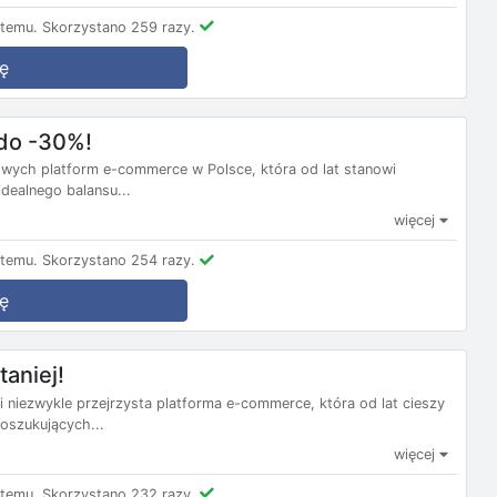
 temu.
Skorzystano 259 razy.
ę
do -30%!
owych platform e-commerce w Polsce, która od lat stanowi
dealnego balansu...
więcej
 temu.
Skorzystano 254 razy.
ę
taniej!
 niezwykle przejrzysta platforma e-commerce, która od lat cieszy
oszukujących...
więcej
 temu.
Skorzystano 232 razy.