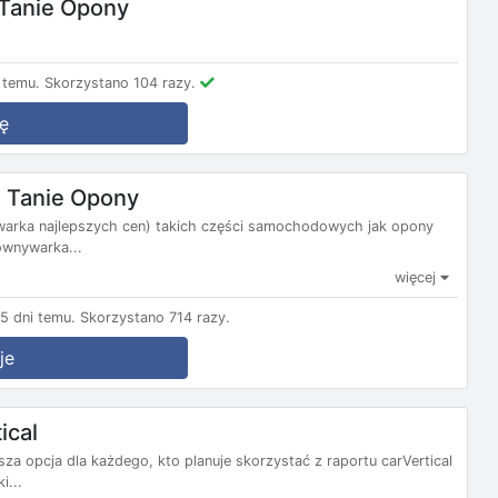
 Tanie Opony
 temu.
Skorzystano 104 razy.
ę
 Tanie Opony
warka najlepszych cen) takich części samochodowych jak opony
ównywarka...
więcej
5 dni temu.
Skorzystano 714 razy.
je
ical
 opcja dla każdego, kto planuje skorzystać z raportu carVertical
i...