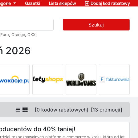
egorie
Gazetki
Lista sklepów
Dodaj kod rabatowy
Szukaj
,
Euro
,
Orange
,
OKX
ń 2026
[
0 kodów rabatowych
]
[
13 promocji
]
oducentów do 40% taniej!
ardziej rozpoznawalnych platform e-commerce w kraju, która od lat