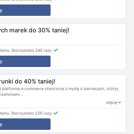
ę
ch marek do 30% taniej!
 temu.
Skorzystano 246 razy.
ę
unki do 40% taniej!
na platforma e-commerce stworzona z myślą o kierowcach, którzy
czeństwem...
więcej
 temu.
Skorzystano 226 razy.
ę