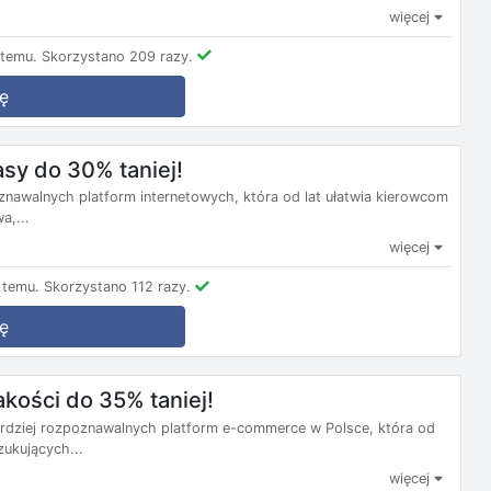
więcej
 temu.
Skorzystano 209 razy.
ę
sy do 30% taniej!
oznawalnych platform internetowych, która od lat ułatwia kierowcom
a,...
więcej
 temu.
Skorzystano 112 razy.
ę
kości do 35% taniej!
bardziej rozpoznawalnych platform e-commerce w Polsce, która od
ukujących...
więcej