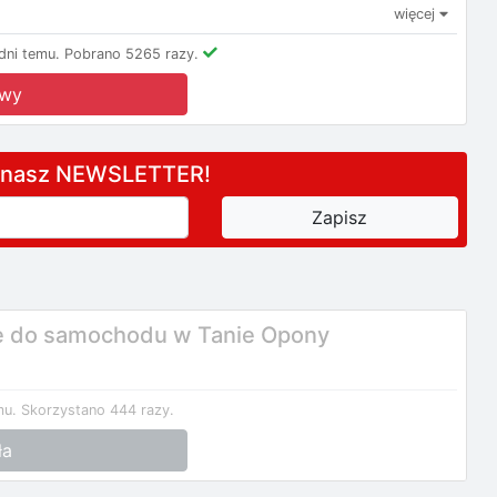
więcej
ni temu.
Pobrano 5265 razy.
owy
a nasz NEWSLETTER!
ie do samochodu w Tanie Opony
mu.
Skorzystano 444 razy.
ła