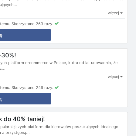
jących...
więcej
 temu.
Skorzystano 263 razy.
ę
-30%!
onych platform e-commerce w Polsce, która od lat udowadnia, że
...
więcej
 temu.
Skorzystano 246 razy.
ę
 do 40% taniej!
opularniejszych platform dla kierowców poszukujących idealnego
 a przystępną...