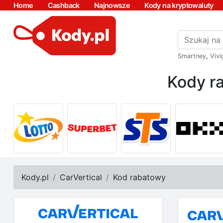
Home
Cashback
Najnowsze
Kody na kryptowaluty
Smartney
,
Vivi
Kody ra
Kody.pl
CarVertical
Kod rabatowy