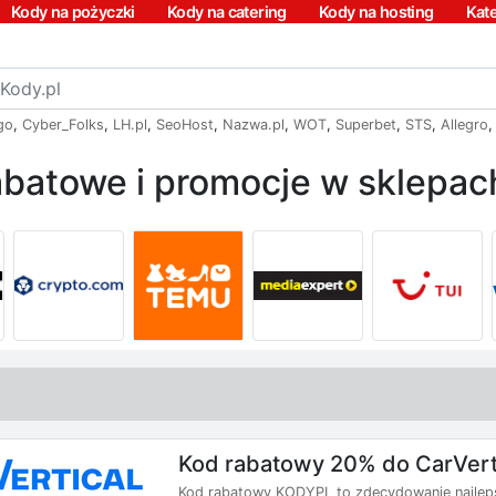
Kody na pożyczki
Kody na catering
Kody na hosting
Kat
go
,
Cyber_Folks
,
LH.pl
,
SeoHost
,
Nazwa.pl
,
WOT
,
Superbet
,
STS
,
Allegro
batowe i promocje w sklepach
Kod rabatowy 20% do CarVert
Kod rabatowy KODYPL to zdecydowanie najlepsza