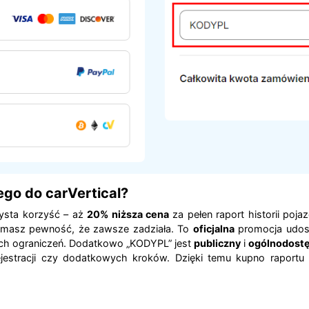
go do carVertical?
zysta korzyść – aż
20% niższa cena
za pełen raport historii poja
 masz pewność, że zawsze zadziała. To
oficjalna
promocja udost
ych ograniczeń. Dodatkowo „KODYPL” jest
publiczny
i
ogólnodost
stracji czy dodatkowych kroków. Dzięki temu kupno raportu sta