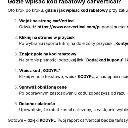
Gdzie wpisać kod rabatowy carVertical?
Oto krok po kroku,
gdzie i jak wpisać kod rabatowy
przy zaku
Wejdź na stronę carVertical
Odwiedź
https://www.carvertical.com/pl
podaj numer r
Kliknij na stronie w przycisk
Po wybraniu raportu kliknij na dole żółty przycisk
„Konty
Znajdź pole na kod rabatowy
Na stronie płatności odszukaj link "
Dodaj kod kuponu
" i
Wpisz kod „KODYPL”
Kliknij w pole tekstowe, wpisz
KODYPL
, a następnie naci
Sprawdź obniżoną cenę
Po poprawnym zastosowaniu kodu zobaczysz od razu
Dokończ płatność
Upewnij się, że rabat został naliczony, a następnie wybie
Gotowe – dzięki
KODYPL
Twój raport carVertical będzie tańsz