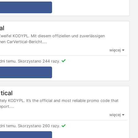
al
Zweifel KODYPL. Mit diesem offiziellen und zuverlässigen
en CarVertical-Bericht....
więcej
ni temu.
Skorzystano 244 razy.
tical
itely KODYPL. It’s the official and most reliable promo code that
port....
więcej
ni temu.
Skorzystano 260 razy.