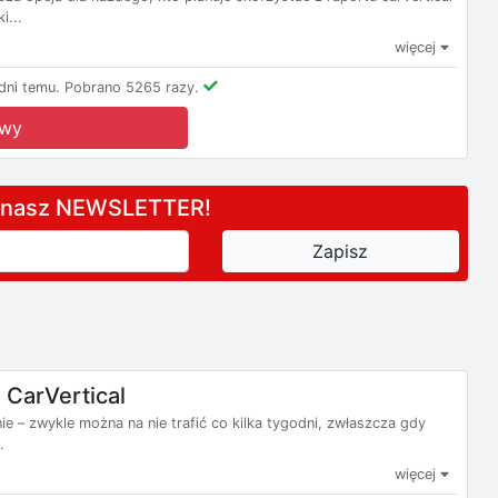
i...
więcej
ni temu.
Pobrano 5265 razy.
owy
a nasz NEWSLETTER!
CarVertical
ie – zwykle można na nie trafić co kilka tygodni, zwłaszcza gdy
.
więcej