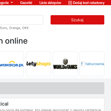
egorie
Gazetki
Lista sklepów
Dodaj kod rabatowy
Szukaj
,
Euro
,
Orange
,
OKX
 online
ical
 opcja dla każdego, kto planuje skorzystać z raportu carVertical