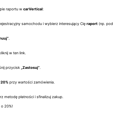
pie raportu w
carVertical
:
ejestracyjny samochodu i wybierz interesujący Cię
raport
(np. pod
nuuj”
.
 kliknij w ten link.
śnij przycisk
„Zastosuj”
.
-20%
przy wartości zamówienia.
rz metodę płatności i sfinalizuj zakup.
y o 20%!