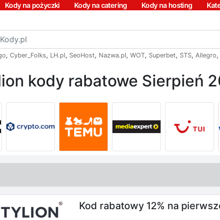
Kody na pożyczki
Kody na catering
Kody na hosting
Kat
go
,
Cyber_Folks
,
LH.pl
,
SeoHost
,
Nazwa.pl
,
WOT
,
Superbet
,
STS
,
Allegro
lion kody rabatowe Sierpień 
Kod rabatowy 12% na pierwsze