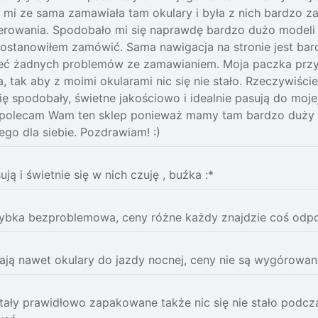
 mi ze sama zamawiała tam okulary i była z nich bardzo 
rowania. Spodobało mi się naprawdę bardzo dużo modeli o
postanowiłem zamówić. Sama nawigacja na stronie jest bard
eć żadnych problemów ze zamawianiem. Moja paczka przys
 tak aby z moimi okularami nic się nie stało. Rzeczywiści
ię spodobały, świetne jakościowo i idealnie pasują do mojej
 polecam Wam ten sklep ponieważ mamy tam bardzo duży 
go dla siebie. Pozdrawiam! :)
ują i świetnie się w nich czuję , buźka :*
ybka bezproblemowa, ceny różne każdy znajdzie coś odpo
ają nawet okulary do jazdy nocnej, ceny nie są wygórowan
tały prawidłowo zapakowane także nic się nie stało podcz