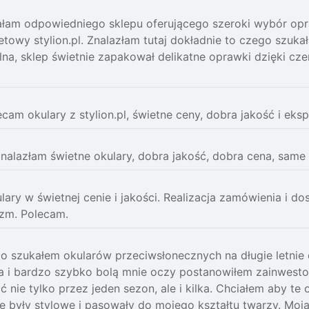
łam odpowiedniego sklepu oferującego szeroki wybór opr
netowy stylion.pl. Znalazłam tutaj dokładnie to czego szuk
alna, sklep świetnie zapakował delikatne oprawki dzięki cz
cam okulary z stylion.pl, świetne ceny, dobra jakość i e
znalazłam świetne okulary, dobra jakość, dobra cena, same 
lary w świetnej cenie i jakości. Realizacja zamówienia i d
izm. Polecam.
o szukałem okularów przeciwsłonecznych na długie letnie d
a i bardzo szybko bolą mnie oczy postanowiłem zainwest
 nie tylko przez jeden sezon, ale i kilka. Chciałem aby te
e były stylowe i pasowały do mojego kształtu twarzy. Moja 