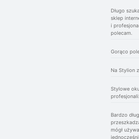
Długo szuka
sklep inter
i profesjon
polecam.
Gorąco pole
Na Stylion 
Stylowe oku
profesjonal
Bardzo dług
przeszkadz
mógł używać
jednocześni