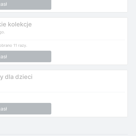
asł
ie kolekcje
go.
obrano 11 razy.
asł
 dla dzieci
asł