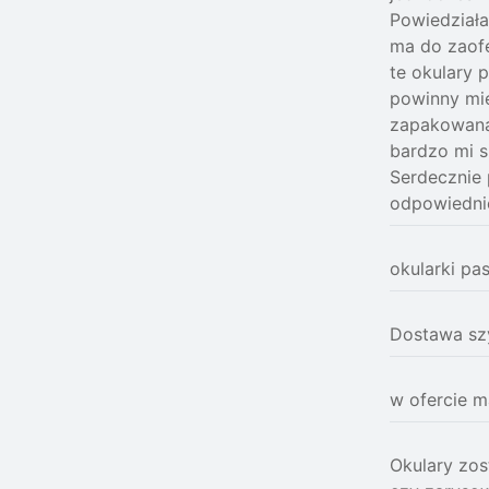
Powiedziała
ma do zaofe
te okulary 
powinny mi
zapakowana,
bardzo mi s
Serdecznie
odpowiednie
okularki pas
Dostawa sz
w ofercie m
Okulary zos