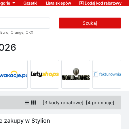
egorie
Gazetki
Lista sklepów
Dodaj kod rabatowy
Szukaj
,
Euro
,
Orange
,
OKX
2026
[
3 kody rabatowe
]
[
4 promocje
]
 zakupy w Stylion