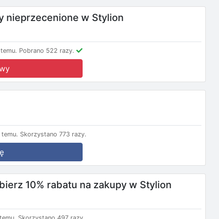
 nieprzecenione w Stylion
 temu.
Pobrano 522 razy.
owy
 temu.
Skorzystano 773 razy.
ę
dbierz 10% rabatu na zakupy w Stylion
temu.
Skorzystano 497 razy.