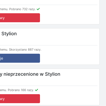
 temu.
Pobrano 732 razy.
owy
Stylion
 temu.
Skorzystano 887 razy.
je
 nieprzecenione w Stylion
temu.
Pobrano 166 razy.
owy