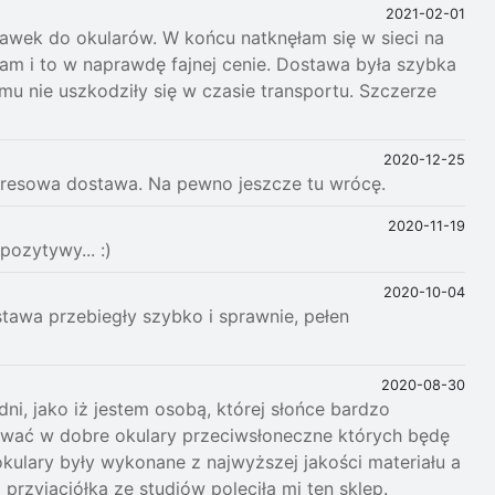
2021-02-01
awek do okularów. W końcu natknęłam się w sieci na
ałam i to w naprawdę fajnej cenie. Dostawa była szybka
emu nie uszkodziły się w czasie transportu. Szczerze
2020-12-25
kspresowa dostawa. Na pewno jeszcze tu wrócę.
2020-11-19
pozytywy... :)
2020-10-04
ostawa przebiegły szybko i sprawnie, pełen
2020-08-30
ni, jako iż jestem osobą, której słońce bardzo
ować w dobre okulary przeciwsłoneczne których będę
 okulary były wykonane z najwyższej jakości materiału a
przyjaciółka ze studiów poleciła mi ten sklep.