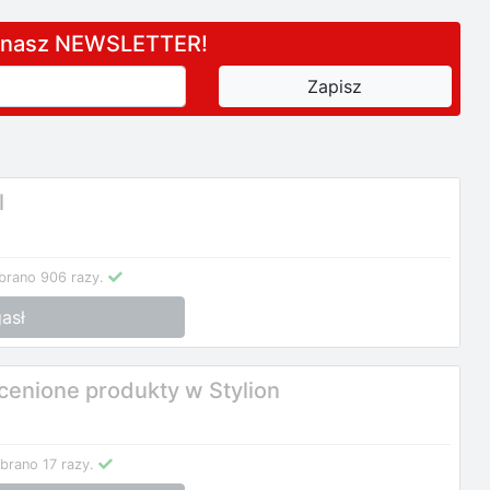
a nasz NEWSLETTER!
l
brano 906 razy.
asł
enione produkty w Stylion
brano 17 razy.