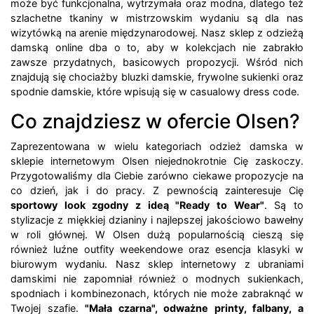
może być funkcjonalna, wytrzymała oraz modna, dlatego też
szlachetne tkaniny w mistrzowskim wydaniu są dla nas
wizytówką na arenie międzynarodowej. Nasz sklep z odzieżą
damską online dba o to, aby w kolekcjach nie zabrakło
zawsze przydatnych, basicowych propozycji. Wśród nich
znajdują się chociażby bluzki damskie, frywolne sukienki oraz
spodnie damskie, które wpisują się w casualowy dress code.
Co znajdziesz w ofercie Olsen?
Zaprezentowana w wielu kategoriach odzież damska w
sklepie internetowym Olsen niejednokrotnie Cię zaskoczy.
Przygotowaliśmy dla Ciebie zarówno ciekawe propozycje na
co dzień, jak i do pracy. Z pewnością zainteresuje Cię
sportowy look zgodny z ideą "Ready to Wear"
. Są to
stylizacje z miękkiej dzianiny i najlepszej jakościowo bawełny
w roli głównej. W Olsen dużą popularnością cieszą się
również luźne outfity weekendowe oraz esencja klasyki w
biurowym wydaniu. Nasz sklep internetowy z ubraniami
damskimi nie zapomniał również o modnych sukienkach,
spodniach i kombinezonach, których nie może zabraknąć w
Twojej szafie.
"Mała czarna", odważne printy, falbany, a