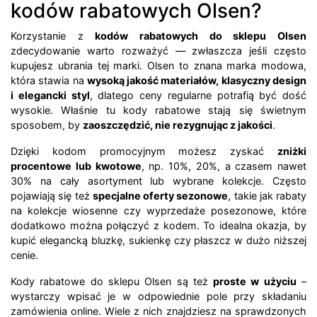
kodów rabatowych Olsen?
Korzystanie z
kodów rabatowych do sklepu Olsen
zdecydowanie warto rozważyć — zwłaszcza jeśli często
kupujesz ubrania tej marki. Olsen to znana marka modowa,
która stawia na
wysoką jakość materiałów, klasyczny design
i elegancki styl
, dlatego ceny regularne potrafią być dość
wysokie. Właśnie tu kody rabatowe stają się świetnym
sposobem, by
zaoszczędzić, nie rezygnując z jakości
.
Dzięki kodom promocyjnym możesz zyskać
zniżki
procentowe lub kwotowe
, np. 10%, 20%, a czasem nawet
30% na cały asortyment lub wybrane kolekcje. Często
pojawiają się też
specjalne oferty sezonowe
, takie jak rabaty
na kolekcje wiosenne czy wyprzedaże posezonowe, które
dodatkowo można połączyć z kodem. To idealna okazja, by
kupić elegancką bluzkę, sukienkę czy płaszcz w dużo niższej
cenie.
Kody rabatowe do sklepu Olsen są też
proste w użyciu
–
wystarczy wpisać je w odpowiednie pole przy składaniu
zamówienia online. Wiele z nich znajdziesz na sprawdzonych