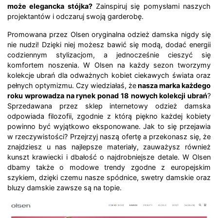
może elegancka stójka?
Zainspiruj się pomysłami naszych
projektantów i odczaruj swoją garderobę.
Promowana przez Olsen oryginalna odzież damska nigdy się
nie nudzi! Dzięki niej możesz bawić się modą, dodać energii
codziennym stylizacjom, a jednocześnie cieszyć się
komfortem noszenia. W Olsen na każdy sezon tworzymy
kolekcje ubrań dla odważnych kobiet ciekawych świata oraz
pełnych optymizmu. Czy wiedziałaś, że
nasza marka każdego
roku wprowadza na rynek ponad 18 nowych kolekcji ubrań
?
Sprzedawana przez sklep internetowy odzież damska
odpowiada filozofii, zgodnie z którą piękno każdej kobiety
powinno być wyjątkowo eksponowane. Jak to się przejawia
w rzeczywistości? Przejrzyj naszą ofertę a przekonasz się, że
znajdziesz u nas najlepsze materiały, zauważysz również
kunszt krawiecki i dbałość o najdrobniejsze detale. W Olsen
dbamy także o modowe trendy zgodne z europejskim
szykiem, dzięki czemu nasze spódnice, swetry damskie oraz
bluzy damskie zawsze są na topie.