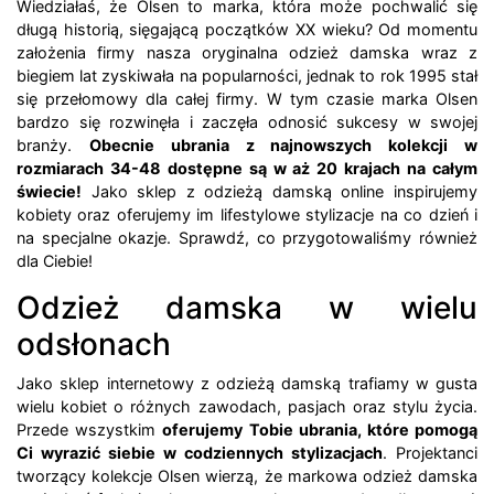
Wiedziałaś, że Olsen to marka, która może pochwalić się
długą historią, sięgającą początków XX wieku? Od momentu
założenia firmy nasza oryginalna odzież damska wraz z
biegiem lat zyskiwała na popularności, jednak to rok 1995 stał
się przełomowy dla całej firmy. W tym czasie marka Olsen
bardzo się rozwinęła i zaczęła odnosić sukcesy w swojej
branży.
Obecnie ubrania z najnowszych kolekcji w
rozmiarach 34-48 dostępne są w aż 20 krajach na całym
świecie!
Jako sklep z odzieżą damską online inspirujemy
kobiety oraz oferujemy im lifestylowe stylizacje na co dzień i
na specjalne okazje. Sprawdź, co przygotowaliśmy również
dla Ciebie!
Odzież damska w wielu
odsłonach
Jako sklep internetowy z odzieżą damską trafiamy w gusta
wielu kobiet o różnych zawodach, pasjach oraz stylu życia.
Przede wszystkim
oferujemy Tobie ubrania, które pomogą
Ci wyrazić siebie w codziennych stylizacjach
. Projektanci
tworzący kolekcje Olsen wierzą, że markowa odzież damska