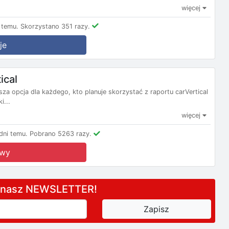
więcej
 temu.
Skorzystano 351 razy.
je
ical
 opcja dla każdego, kto planuje skorzystać z raportu carVertical
i...
więcej
ni temu.
Pobrano 5263 razy.
owy
a nasz NEWSLETTER!