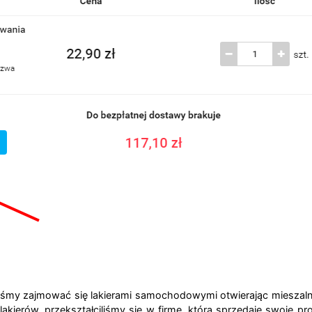
liśmy zajmować się lakierami samochodowymi otwierając mieszal
akierów, przekształciliśmy się w firmę, która sprzedaje swoje pr