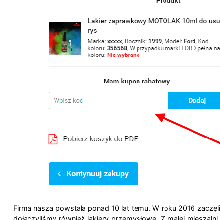
Firma nasza powstała ponad 10 lat temu. W roku 2016 zaczę
dołączyliśmy również lakiery przemysłowe. Z małej mieszalni l