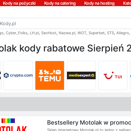
Kody na pożyczki
Kody na catering
Kody na hosting
Kat
go
,
Cyber_Folks
,
LH.pl
,
SeoHost
,
Nazwa.pl
,
WOT
,
Superbet
,
STS
,
Allegro
olak kody rabatowe Sierpień 
Bestsellery Motolak w promoc
Sklep internetowy Motolak.pl to jedno z najbar