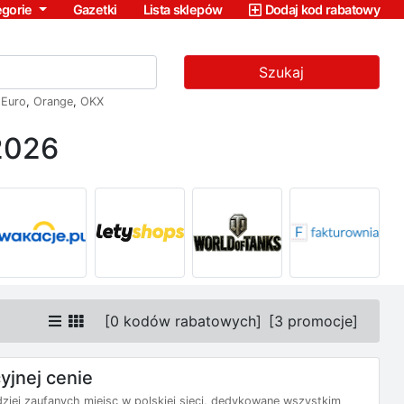
egorie
Gazetki
Lista sklepów
Dodaj kod rabatowy
Szukaj
,
Euro
,
Orange
,
OKX
2026
[
0 kodów rabatowych
]
[
3 promocje
]
yjnej cenie
dziej zaufanych miejsc w polskiej sieci, dedykowane wszystkim