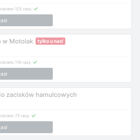
obrano 125 razy.
asł
 w Motolak
tylko u nas!
obrano 119 razy.
asł
 do zacisków hamulcowych
obrano 73 razy.
asł