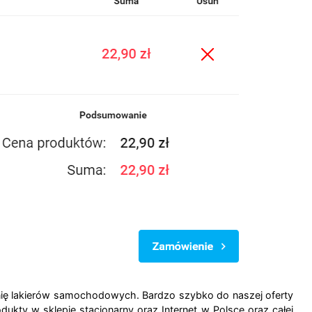
nię lakierów samochodowych. Bardzo szybko do naszej oferty
odukty w sklepie stacjonarny oraz Internet w Polsce oraz całej