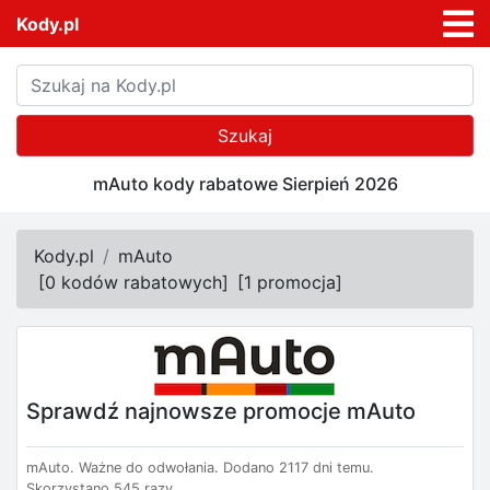
Kody.pl
Szukaj
mAuto kody rabatowe Sierpień 2026
Kody.pl
mAuto
[
0 kodów rabatowych
]
[
1 promocja
]
Sprawdź najnowsze promocje mAuto
mAuto.
Ważne do odwołania.
Dodano 2117 dni temu.
Skorzystano 545 razy.