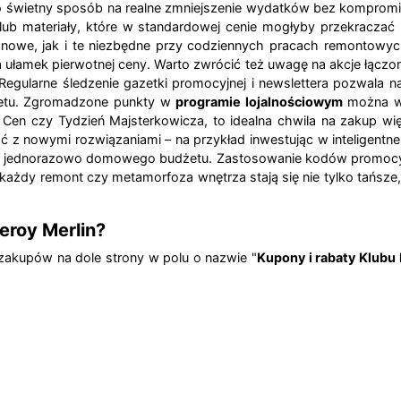
o świetny sposób na realne zmniejszenie wydatków bez kompromi
ub materiały, które w standardowej cenie mogłyby przekraczać 
nowe, jak i te niezbędne przy codziennych pracach remontowych
ułamek pierwotnej ceny. Warto zwrócić też uwagę na akcje łączo
Regularne śledzenie gazetki promocyjnej i newslettera pozwala
dżetu. Zgromadzone punkty w
programie lojalnościowym
można wy
 Cen czy Tydzień Majsterkowicza, to idealna chwila na zakup więk
 nowymi rozwiązaniami – na przykład inwestując w inteligentne
jednorazowo domowego budżetu. Zastosowanie kodów promocyjnyc
 każdy remont czy metamorfoza wnętrza stają się nie tylko tańsze
eroy Merlin?
akupów na dole strony w polu o nazwie "
Kupony i rabaty Klubu