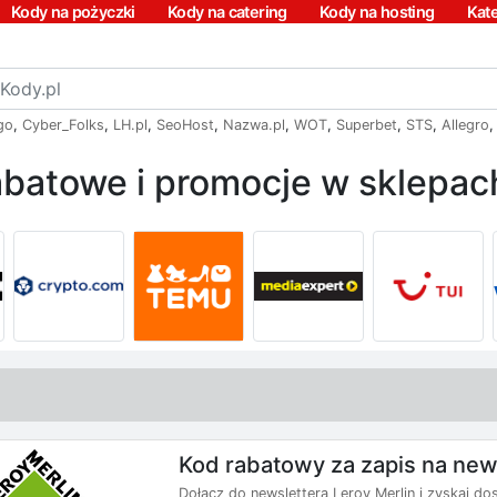
Kody na pożyczki
Kody na catering
Kody na hosting
Kat
go
,
Cyber_Folks
,
LH.pl
,
SeoHost
,
Nazwa.pl
,
WOT
,
Superbet
,
STS
,
Allegro
batowe i promocje w sklepach
Kod rabatowy za zapis na news
Dołącz do newslettera Leroy Merlin i zyskaj d