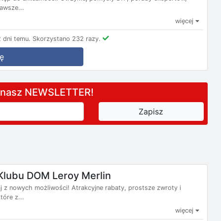
awsze...
więcej
 dni temu.
Skorzystano 232 razy.
ę
a nasz NEWSLETTER!
Klubu DOM Leroy Merlin
j z nowych możliwości! Atrakcyjne rabaty, prostsze zwroty i
óre z...
więcej