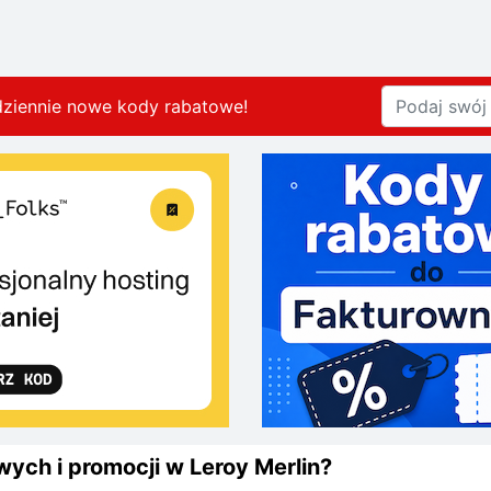
dziennie nowe kody rabatowe
!
ych i promocji w Leroy Merlin?