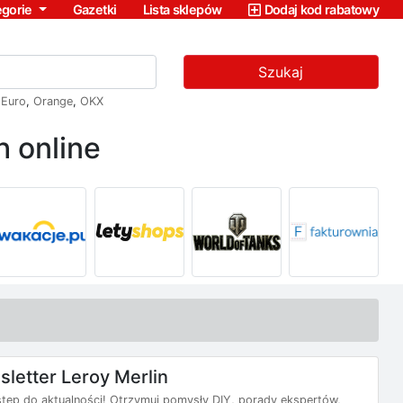
egorie
Gazetki
Lista sklepów
Dodaj kod rabatowy
Szukaj
,
Euro
,
Orange
,
OKX
 online
letter Leroy Merlin
ostęp do aktualności! Otrzymuj pomysły DIY, porady ekspertów,