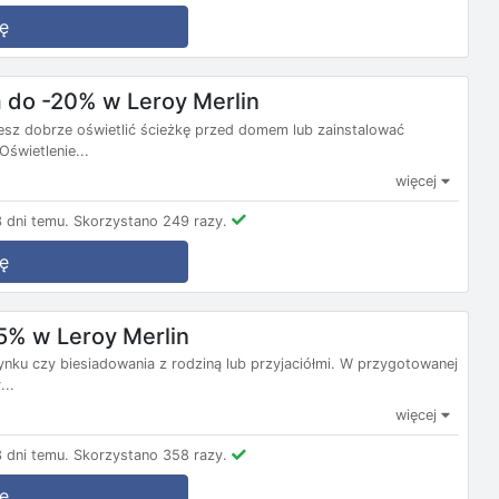
ę
m do -20% w Leroy Merlin
esz dobrze oświetlić ścieżkę przed domem lub zainstalować
Oświetlenie...
więcej
 dni temu.
Skorzystano 249 razy.
ę
15% w Leroy Merlin
nku czy biesiadowania z rodziną lub przyjaciółmi. W przygotowanej
...
więcej
 dni temu.
Skorzystano 358 razy.
ę