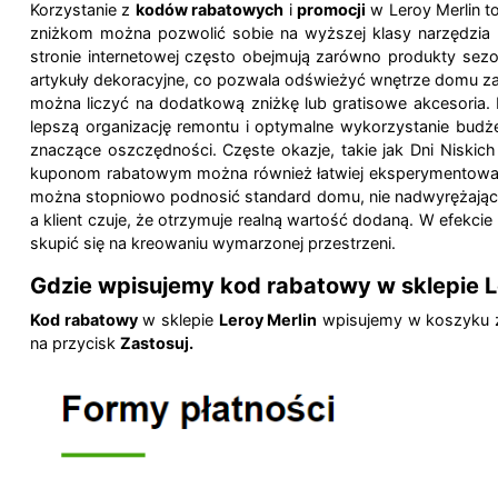
Korzystanie z
kodów rabatowych
i
promocji
w Leroy Merlin t
zniżkom można pozwolić sobie na wyższej klasy narzędzia l
stronie internetowej często obejmują zarówno produkty sezo
artykuły dekoracyjne, co pozwala odświeżyć wnętrze domu za 
można liczyć na dodatkową zniżkę lub gratisowe akcesoria. 
lepszą organizację remontu i optymalne wykorzystanie bu
znaczące oszczędności. Częste okazje, takie jak Dni Niskich
kuponom rabatowym można również łatwiej eksperymentować z
można stopniowo podnosić standard domu, nie nadwyrężając 
a klient czuje, że otrzymuje realną wartość dodaną. W efekcie
skupić się na kreowaniu wymarzonej przestrzeni.
Gdzie wpisujemy kod rabatowy w sklepie L
Kod rabatowy
w sklepie
Leroy Merlin
wpisujemy w koszyku z
na przycisk
Zastosuj.