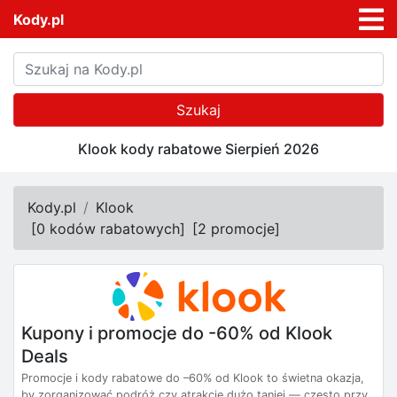
Kody.pl
Szukaj
Klook kody rabatowe Sierpień 2026
Kody.pl
Klook
[
0 kodów rabatowych
]
[
2 promocje
]
Kupony i promocje do -60% od Klook
Deals
Promocje i kody rabatowe do –60% od Klook to świetna okazja,
by zorganizować podróż czy atrakcje dużo taniej — często przy