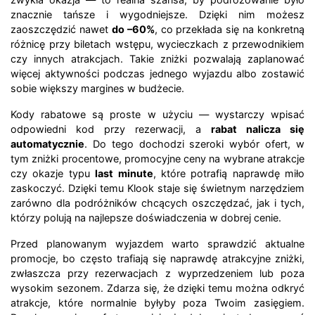
znacznie tańsze i wygodniejsze. Dzięki nim możesz
zaoszczędzić nawet
do –60%
, co przekłada się na konkretną
różnicę przy biletach wstępu, wycieczkach z przewodnikiem
czy innych atrakcjach. Takie zniżki pozwalają zaplanować
więcej aktywności podczas jednego wyjazdu albo zostawić
sobie większy margines w budżecie.
Kody rabatowe są proste w użyciu — wystarczy wpisać
odpowiedni kod przy rezerwacji, a
rabat nalicza się
automatycznie
. Do tego dochodzi szeroki wybór ofert, w
tym zniżki procentowe, promocyjne ceny na wybrane atrakcje
czy okazje typu
last minute
, które potrafią naprawdę miło
zaskoczyć. Dzięki temu Klook staje się świetnym narzędziem
zarówno dla podróżników chcących oszczędzać, jak i tych,
którzy polują na najlepsze doświadczenia w dobrej cenie.
Przed planowanym wyjazdem warto sprawdzić aktualne
promocje, bo często trafiają się naprawdę atrakcyjne zniżki,
zwłaszcza przy rezerwacjach z wyprzedzeniem lub poza
wysokim sezonem. Zdarza się, że dzięki temu można odkryć
atrakcje, które normalnie byłyby poza Twoim zasięgiem.