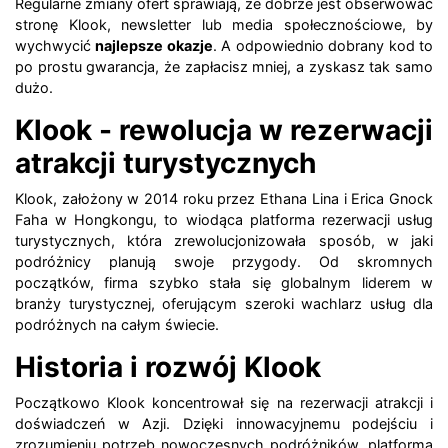
Regularne zmiany ofert sprawiają, że dobrze jest obserwować
stronę Klook, newsletter lub media społecznościowe, by
wychwycić
najlepsze okazje
. A odpowiednio dobrany kod to
po prostu gwarancja, że zapłacisz mniej, a zyskasz tak samo
dużo.
Klook - rewolucja w rezerwacji
atrakcji turystycznych
Klook, założony w 2014 roku przez Ethana Lina i Erica Gnock
Faha w Hongkongu, to wiodąca platforma rezerwacji usług
turystycznych, która zrewolucjonizowała sposób, w jaki
podróżnicy planują swoje przygody.
Od skromnych
początków, firma szybko stała się globalnym liderem w
branży turystycznej, oferującym szeroki wachlarz usług dla
podróżnych na całym świecie.
Historia i rozwój Klook
Początkowo Klook koncentrował się na rezerwacji atrakcji i
doświadczeń w Azji.
Dzięki innowacyjnemu podejściu i
zrozumieniu potrzeb nowoczesnych podróżników, platforma