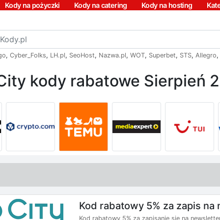
Kody na pożyczki
Kody na catering
Kody na hosting
Kat
go
,
Cyber_Folks
,
LH.pl
,
SeoHost
,
Nazwa.pl
,
WOT
,
Superbet
,
STS
,
Allegro
City kody rabatowe Sierpień 
Kod rabatowy 5% za zapis na 
Kod rabatowy 5% za zapisanie się na newsletter