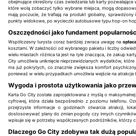
obejmujące określony czas zwiedzania lub karty pozwalające wy
które wolą zobaczyć tylko wybrane miejsca, mogą dopasować 
mają poczucie, że trafiają na produkt globalny, sprawdzon
punkty widokowe, po wycieczki autobusowe typu hop-on hop-
Oszczędności jako fundament popularności
Współczesny turysta coraz bardziej zwraca uwagę na
opłac
kosztami. W zależności od wybranego pakietu i liczby odwie
wielu miastach różnica ta jest na tyle znacząca, że zakup ka
City umożliwia uniknięcie nieprzewidzianych wydatków, które
ma już pokrytych, co znacznie zwiększa komfort psychiczn
ponieważ w wielu przypadkach umożliwia wejście na atrakcje b
Wygoda i prostota użytkowania jako przew
Karta Go City została zaprojektowana z myślą o maksymalnej 
cyfrowej, która działa bezpośrednio z poziomu telefonu. O
przejrzyste informacje o godzinach otwarcia atrakcji, l
dostosowywać plany do zmian pogody czy innych czynników.
wpisuje się w potrzeby współczesnych podróżników, którzy ce
Dlaczego Go City zdobywa tak dużą popul