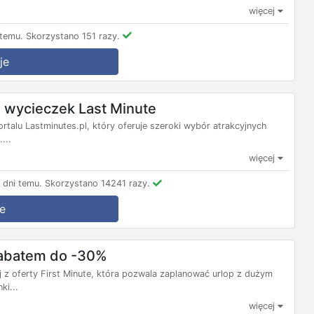
więcej
temu.
Skorzystano 151 razy.
je
wycieczek Last Minute
ortalu Lastminutes.pl, który oferuje szeroki wybór atrakcyjnych
...
więcej
dni temu.
Skorzystano 14241 razy.
e
 rabatem do -30%
j z oferty First Minute, która pozwala zaplanować urlop z dużym
ki...
więcej