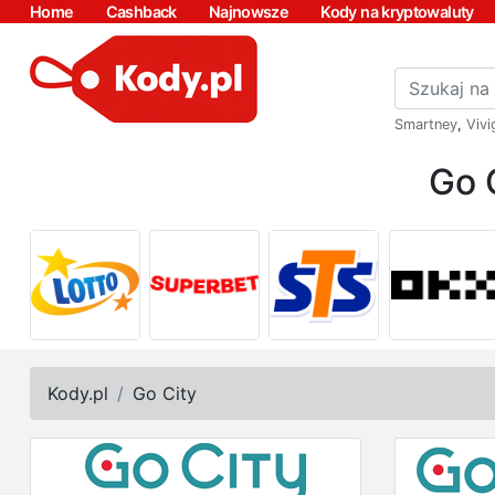
Home
Cashback
Najnowsze
Kody na kryptowaluty
Smartney
,
Vivi
Go 
Kody.pl
Go City