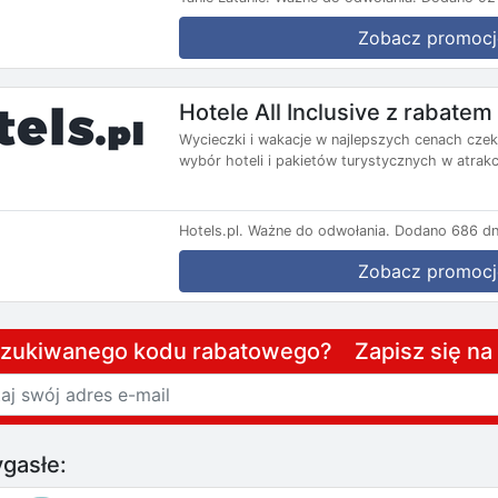
Zobacz promocj
Hotele All Inclusive z rabate
Wycieczki i wakacje w najlepszych cenach czekaj
wybór hoteli i pakietów turystycznych w atrakc
Hotels.pl.
Ważne do odwołania.
Dodano 686 dn
Zobacz promocj
szukiwanego kodu rabatowego? Zapisz się n
gasłe: