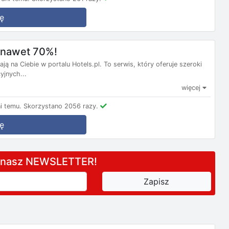
ę
m nawet 70%!
ą na Ciebie w portalu Hotels.pl. To serwis, który oferuje szeroki
yjnych...
więcej
i temu.
Skorzystano 2056 razy.
ę
a nasz NEWSLETTER!