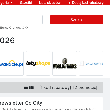
egorie
Gazetki
Lista sklepów
Dodaj kod rabatowy
Szukaj
,
Euro
,
Orange
,
OKX
2026
[
1 kod rabatowy
]
[
2 promocje
]
newsletter Go City
 Go City to jedna z najprostszych i najbardziej opłacalnych form