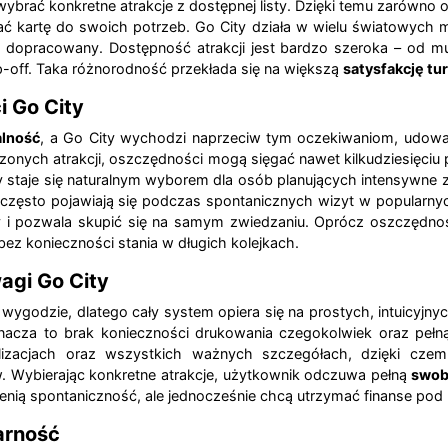
brać konkretne atrakcje z dostępnej listy. Dzięki temu zarówno oso
kartę do swoich potrzeb. Go City działa w wielu światowych met
y i dopracowany. Dostępność atrakcji jest bardzo szeroka – od 
off. Taka różnorodność przekłada się na większą
satysfakcję tu
 Go City
alność
, a Go City wychodzi naprzeciw tym oczekiwaniom, udowad
dzonych atrakcji, oszczędności mogą sięgać nawet kilkudziesięci
rty staje się naturalnym wyborem dla osób planujących intensywne
 często pojawiają się podczas spontanicznych wizyt w popularny
y i pozwala skupić się na samym zwiedzaniu. Oprócz oszczędnoś
ez konieczności stania w długich kolejkach.
agi Go City
wygodzie, dlatego cały system opiera się na prostych, intuicyjn
znacza to brak konieczności drukowania czegokolwiek oraz pełną
okalizacjach oraz wszystkich ważnych szczegółach, dzięki cz
 Wybierając konkretne atrakcje, użytkownik odczuwa pełną
swob
nią spontaniczność, ale jednocześnie chcą utrzymać finanse pod 
arność