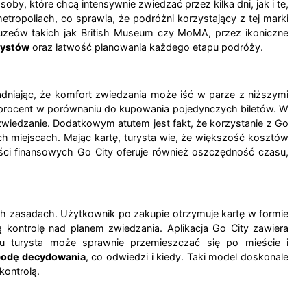
by, które chcą intensywnie zwiedzać przez kilka dni, jak i te,
ropoliach, co sprawia, że podróżni korzystający z tej marki
muzeów takich jak British Museum czy MoMA, przez ikoniczne
rystów
oraz łatwość planowania każdego etapu podróży.
niając, że komfort zwiedzania może iść w parze z niższymi
u procent w porównaniu do kupowania pojedynczych biletów. W
 zwiedzanie. Dodatkowym atutem jest fakt, że korzystanie z Go
ch miejscach. Mając kartę, turysta wie, że większość kosztów
ci finansowych Go City oferuje również oszczędność czasu,
ych zasadach. Użytkownik po zakupie otrzymuje kartę w formie
 kontrolę nad planem zwiedzania. Aplikacja Go City zawiera
emu turysta może sprawnie przemieszczać się po mieście i
odę decydowania
, co odwiedzi i kiedy. Taki model doskonale
kontrolą.