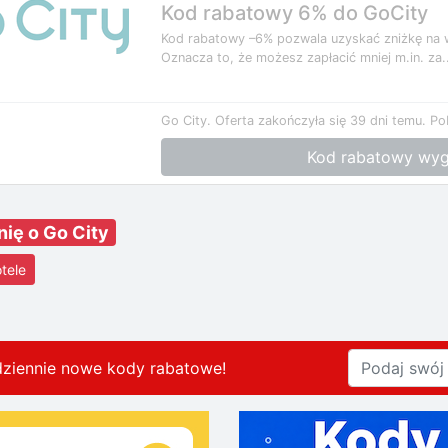
Kod rabatowy 6% do GoCity
Kod rabatowy –6% pozwala uzyskać zniżkę na 
Oznacza to, że możesz zapłacić mniej m.in. za..
Go City.
Oferta zakończyła się 39 dni temu.
Po
Kod rabatowy wyg
nię o Go City
tele
dziennie nowe kody rabatowe
!