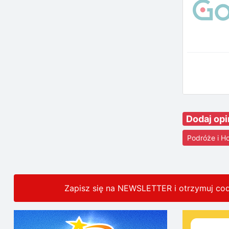
Dodaj opi
Podróże i Ho
Zapisz się na NEWSLETTER i otrzymuj co