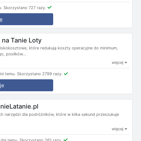
u.
Skorzystano 727 razy.
ę
na Tanie Loty
e niskokosztowe, które redukują koszty operacyjne do minimum,
, posiłków...
więcej
ni temu.
Skorzystano 2799 razy.
je
nieLatanie.pl
nych narzędzi dla podróżników, które w kilka sekund przeszukuje
więcej
dni temu.
Skorzystano 261 razy.