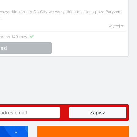
wszystkie karnety Go City we wszystkich miastach poza Paryżem.
.
więcej
brano 149 razy.
asł