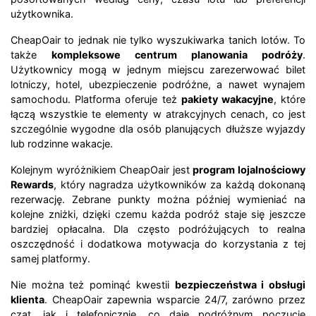
użytkownika.
CheapOair to jednak nie tylko wyszukiwarka tanich lotów. To
także
kompleksowe centrum planowania podróży
.
Użytkownicy mogą w jednym miejscu zarezerwować bilet
lotniczy, hotel, ubezpieczenie podróżne, a nawet wynajem
samochodu. Platforma oferuje też
pakiety wakacyjne
, które
łączą wszystkie te elementy w atrakcyjnych cenach, co jest
szczególnie wygodne dla osób planujących dłuższe wyjazdy
lub rodzinne wakacje.
Kolejnym wyróżnikiem CheapOair jest
program lojalnościowy
Rewards
, który nagradza użytkowników za każdą dokonaną
rezerwację. Zebrane punkty można później wymieniać na
kolejne zniżki, dzięki czemu każda podróż staje się jeszcze
bardziej opłacalna. Dla często podróżujących to realna
oszczędność i dodatkowa motywacja do korzystania z tej
samej platformy.
Nie można też pominąć kwestii
bezpieczeństwa i obsługi
klienta
. CheapOair zapewnia wsparcie 24/7, zarówno przez
czat, jak i telefonicznie, co daje podróżnym poczucie