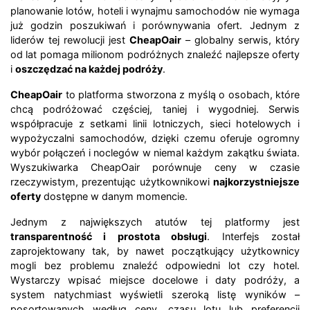
planowanie lotów, hoteli i wynajmu samochodów nie wymaga
już godzin poszukiwań i porównywania ofert. Jednym z
liderów tej rewolucji jest
CheapOair
– globalny serwis, który
od lat pomaga milionom podróżnych znaleźć najlepsze oferty
i
oszczędzać na każdej podróży
.
CheapOair
to platforma stworzona z myślą o osobach, które
chcą podróżować częściej, taniej i wygodniej. Serwis
współpracuje z setkami linii lotniczych, sieci hotelowych i
wypożyczalni samochodów, dzięki czemu oferuje ogromny
wybór połączeń i noclegów w niemal każdym zakątku świata.
Wyszukiwarka CheapOair porównuje ceny w czasie
rzeczywistym, prezentując użytkownikowi
najkorzystniejsze
oferty
dostępne w danym momencie.
Jednym z największych atutów tej platformy jest
transparentność i prostota obsługi
. Interfejs został
zaprojektowany tak, by nawet początkujący użytkownicy
mogli bez problemu znaleźć odpowiedni lot czy hotel.
Wystarczy wpisać miejsce docelowe i daty podróży, a
system natychmiast wyświetli szeroką listę wyników –
posortowanych według ceny, czasu lotu lub preferencji