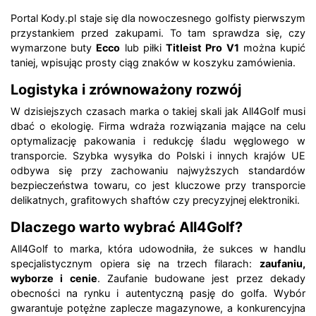
Portal Kody.pl staje się dla nowoczesnego golfisty pierwszym
przystankiem przed zakupami. To tam sprawdza się, czy
wymarzone buty
Ecco
lub piłki
Titleist Pro V1
można kupić
taniej, wpisując prosty ciąg znaków w koszyku zamówienia.
Logistyka i zrównoważony rozwój
W dzisiejszych czasach marka o takiej skali jak All4Golf musi
dbać o ekologię. Firma wdraża rozwiązania mające na celu
optymalizację pakowania i redukcję śladu węglowego w
transporcie. Szybka wysyłka do Polski i innych krajów UE
odbywa się przy zachowaniu najwyższych standardów
bezpieczeństwa towaru, co jest kluczowe przy transporcie
delikatnych, grafitowych shaftów czy precyzyjnej elektroniki.
Dlaczego warto wybrać All4Golf?
All4Golf to marka, która udowodniła, że sukces w handlu
specjalistycznym opiera się na trzech filarach:
zaufaniu,
wyborze i cenie
. Zaufanie budowane jest przez dekady
obecności na rynku i autentyczną pasję do golfa. Wybór
gwarantuje potężne zaplecze magazynowe, a konkurencyjna