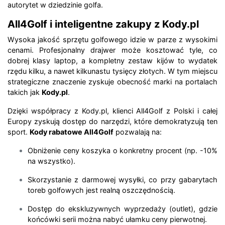
autorytet w dziedzinie golfa.
All4Golf i inteligentne zakupy z Kody.pl
Wysoka jakość sprzętu golfowego idzie w parze z wysokimi
cenami. Profesjonalny drajwer może kosztować tyle, co
dobrej klasy laptop, a kompletny zestaw kijów to wydatek
rzędu kilku, a nawet kilkunastu tysięcy złotych. W tym miejscu
strategiczne znaczenie zyskuje obecność marki na portalach
takich jak
Kody.pl
.
Dzięki współpracy z Kody.pl, klienci All4Golf z Polski i całej
Europy zyskują dostęp do narzędzi, które demokratyzują ten
sport.
Kody rabatowe All4Golf
pozwalają na:
Obniżenie ceny koszyka o konkretny procent (np. -10%
na wszystko).
Skorzystanie z darmowej wysyłki, co przy gabarytach
toreb golfowych jest realną oszczędnością.
Dostęp do ekskluzywnych wyprzedaży (outlet), gdzie
końcówki serii można nabyć ułamku ceny pierwotnej.