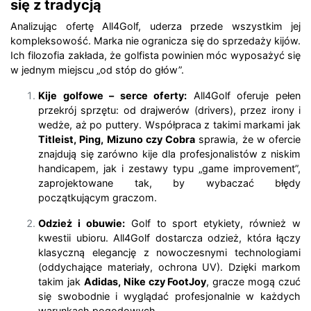
się z tradycją
Analizując ofertę All4Golf, uderza przede wszystkim jej
kompleksowość. Marka nie ogranicza się do sprzedaży kijów.
Ich filozofia zakłada, że golfista powinien móc wyposażyć się
w jednym miejscu „od stóp do głów”.
Kije golfowe – serce oferty:
All4Golf oferuje pełen
przekrój sprzętu: od drajwerów (drivers), przez irony i
wedże, aż po puttery. Współpraca z takimi markami jak
Titleist, Ping, Mizuno czy Cobra
sprawia, że w ofercie
znajdują się zarówno kije dla profesjonalistów z niskim
handicapem, jak i zestawy typu „game improvement”,
zaprojektowane tak, by wybaczać błędy
początkującym graczom.
Odzież i obuwie:
Golf to sport etykiety, również w
kwestii ubioru. All4Golf dostarcza odzież, która łączy
klasyczną elegancję z nowoczesnymi technologiami
(oddychające materiały, ochrona UV). Dzięki markom
takim jak
Adidas, Nike czy FootJoy
, gracze mogą czuć
się swobodnie i wyglądać profesjonalnie w każdych
warunkach pogodowych.