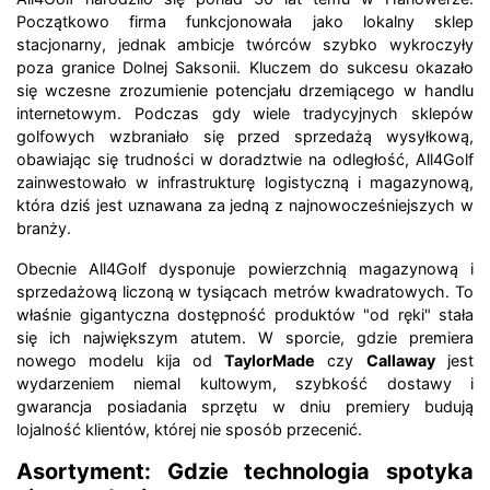
Początkowo firma funkcjonowała jako lokalny sklep
stacjonarny, jednak ambicje twórców szybko wykroczyły
poza granice Dolnej Saksonii. Kluczem do sukcesu okazało
się wczesne zrozumienie potencjału drzemiącego w handlu
internetowym. Podczas gdy wiele tradycyjnych sklepów
golfowych wzbraniało się przed sprzedażą wysyłkową,
obawiając się trudności w doradztwie na odległość, All4Golf
zainwestowało w infrastrukturę logistyczną i magazynową,
która dziś jest uznawana za jedną z najnowocześniejszych w
branży.
Obecnie All4Golf dysponuje powierzchnią magazynową i
sprzedażową liczoną w tysiącach metrów kwadratowych. To
właśnie gigantyczna dostępność produktów "od ręki" stała
się ich największym atutem. W sporcie, gdzie premiera
nowego modelu kija od
TaylorMade
czy
Callaway
jest
wydarzeniem niemal kultowym, szybkość dostawy i
gwarancja posiadania sprzętu w dniu premiery budują
lojalność klientów, której nie sposób przecenić.
Asortyment: Gdzie technologia spotyka