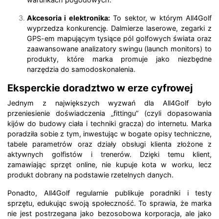
Akcesoria i elektronika:
To sektor, w którym All4Golf
wyprzedza konkurencję. Dalmierze laserowe, zegarki z
GPS-em mapującym tysiące pól golfowych świata oraz
zaawansowane analizatory swingu (launch monitors) to
produkty, które marka promuje jako niezbędne
narzędzia do samodoskonalenia.
Eksperckie doradztwo w erze cyfrowej
Jednym z największych wyzwań dla All4Golf było
przeniesienie doświadczenia „fittingu” (czyli dopasowania
kijów do budowy ciała i techniki gracza) do internetu. Marka
poradziła sobie z tym, inwestując w bogate opisy techniczne,
tabele parametrów oraz działy obsługi klienta złożone z
aktywnych golfistów i trenerów. Dzięki temu klient,
zamawiając sprzęt online, nie kupuje kota w worku, lecz
produkt dobrany na podstawie rzetelnych danych.
Ponadto, All4Golf regularnie publikuje poradniki i testy
sprzętu, edukując swoją społeczność. To sprawia, że marka
nie jest postrzegana jako bezosobowa korporacja, ale jako