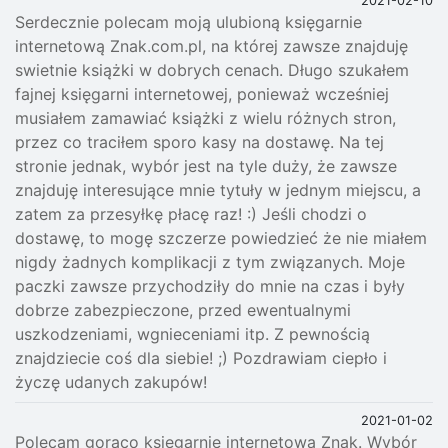
2021-02-10
Serdecznie polecam moją ulubioną księgarnie
internetową Znak.com.pl, na której zawsze znajduję
swietnie książki w dobrych cenach. Długo szukałem
fajnej księgarni internetowej, ponieważ wcześniej
musiałem zamawiać książki z wielu różnych stron,
przez co traciłem sporo kasy na dostawę. Na tej
stronie jednak, wybór jest na tyle duży, że zawsze
znajduję interesujące mnie tytuły w jednym miejscu, a
zatem za przesyłkę płacę raz! :) Jeśli chodzi o
dostawę, to mogę szczerze powiedzieć że nie miałem
nigdy żadnych komplikacji z tym związanych. Moje
paczki zawsze przychodziły do mnie na czas i były
dobrze zabezpieczone, przed ewentualnymi
uszkodzeniami, wgnieceniami itp. Z pewnością
znajdziecie coś dla siebie! ;) Pozdrawiam ciepło i
życzę udanych zakupów!
2021-01-02
Polecam gorąco księgarnie internetową Znak. Wybór