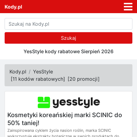
Kody.pl
Szukaj
YesStyle kody rabatowe Sierpień 2026
Kody.pl
YesStyle
[
11 kodów rabatowych
]
[
20 promocji
]
Kosmetyki koreańskiej marki SCINIC do
50% taniej!
Zainspirowana cyklem życia nasion roślin, marka SCINIC
wykorzystuje ekstrakty botaniczne w swoich produktach do