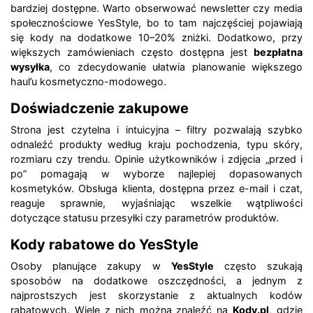
bardziej dostępne. Warto obserwować newsletter czy media
społecznościowe YesStyle, bo to tam najczęściej pojawiają
się kody na dodatkowe 10–20% zniżki. Dodatkowo, przy
większych zamówieniach często dostępna jest
bezpłatna
wysyłka
, co zdecydowanie ułatwia planowanie większego
haul’u kosmetyczno-modowego.
Doświadczenie zakupowe
Strona jest czytelna i intuicyjna – filtry pozwalają szybko
odnaleźć produkty według kraju pochodzenia, typu skóry,
rozmiaru czy trendu. Opinie użytkowników i zdjęcia „przed i
po” pomagają w wyborze najlepiej dopasowanych
kosmetyków. Obsługa klienta, dostępna przez e-mail i czat,
reaguje sprawnie, wyjaśniając wszelkie wątpliwości
dotyczące statusu przesyłki czy parametrów produktów.
Kody rabatowe do YesStyle
Osoby planujące zakupy w
YesStyle
często szukają
sposobów na dodatkowe oszczędności, a jednym z
najprostszych jest skorzystanie z aktualnych kodów
rabatowych. Wiele z nich można znaleźć na
Kody.pl
, gdzie