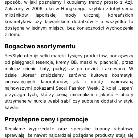
sposób, w jaki poznajemy i kupujemy trendy prosto z Azji.
Założony w 2006 roku w Hongkongu, szybko zdobył serca
miłośników japońskiej mody ulicznej, koreańskich
kosmetyków czy tajwańskich dodatków – a wszystko to
dostępne w jednym miejscu, bez konieczności wychodzenia
z domu.
Bogactwo asortymentu
YesStyle oferuje setki marek i tysięcy produktów, począwszy
od pielęgnacji (esencje, kremy BB, maski w płachcie), przez
makijaż (cienie, tinty, pudry) aż po odzież i akcesoria. W
dziale „Korea” znajdziemy zarówno kultowe kosmetyki
innowacyjnych laboratoriów, jak i modę inspirowaną
najnowszymi pokazami Seoul Fashion Week. Z kolei „Japan”
przyciąga tych, którzy cenią minimalizm i jakość – ubiory
utrzymane w nurcie „wabi-sabi” czy subtelne dodatki w stylu
kawaii.
Przystępne ceny i promocje
Regularne wyprzedaże oraz specjalne kupony rabatowe
sprawiają, że nawet najbardziej pożądane produkty stają się