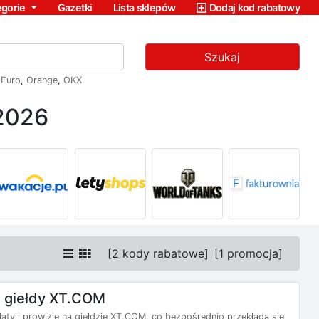
egorie
Gazetki
Lista sklepów
Dodaj kod rabatowy
Szukaj
,
Euro
,
Orange
,
OKX
2026
[
2 kody rabatowe
]
[
1 promocja
]
 giełdy XT.COM
ty i prowizje na giełdzie XT.COM, co bezpośrednio przekłada się