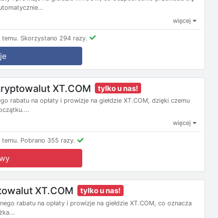
utomatycznie...
więcej
 temu.
Skorzystano 294 razy.
je
kryptowalut XT.COM
tylko u nas!
 rabatu na opłaty i prowizje na giełdzie XT.COM, dzięki czemu
czątku....
więcej
 temu.
Pobrano 355 razy.
owy
ptowalut XT.COM
tylko u nas!
go rabatu na opłaty i prowizje na giełdzie XT.COM, co oznacza
żka...