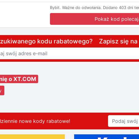
Bybit.
Ważne do odwołania.
Dodano 403 dni te
Pokaż kod polecaj
szukiwanego kodu rabatowego? Zapisz się n
inię o XT.COM
y
dziennie nowe kody rabatowe
!