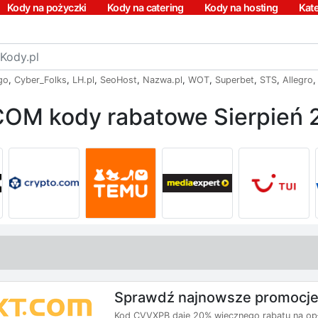
Kody na pożyczki
Kody na catering
Kody na hosting
Kat
go
,
Cyber_Folks
,
LH.pl
,
SeoHost
,
Nazwa.pl
,
WOT
,
Superbet
,
STS
,
Allegro
COM kody rabatowe Sierpień 
Sprawdź najnowsze promocje
Kod CVVXPB daje 20% wiecznego rabatu na opła