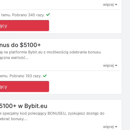
więcej
 temu.
Pobrano 345 razy.
ący
onus do $5100+
ę na platformie Bybit.eu z możliwością odebrania bonusu
ączna wartość...
więcej
temu.
Pobrano 193 razy.
ący
5100+ w Bybit.eu
mie specjalny kod polecający BONUSEU, zyskujesz dostęp do
debrać bonusy...
więcej