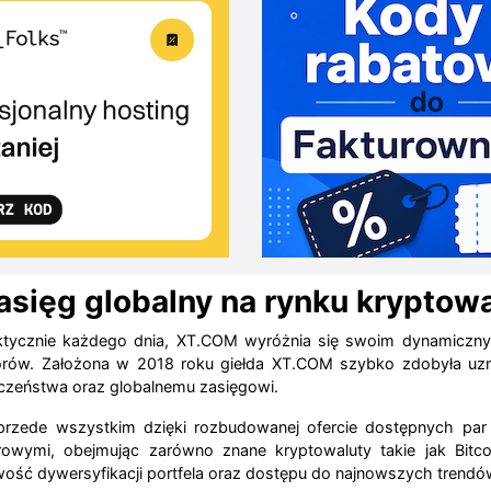
asięg globalny na rynku kryptowa
praktycznie każdego dnia, XT.COM wyróżnia się swoim dynamicz
orów. Założona w 2018 roku giełda XT.COM szybko zdobyła uz
zeństwa oraz globalnemu zasięgowi.
zede wszystkim dzięki rozbudowanej ofercie dostępnych par w
wymi, obejmując zarówno znane kryptowaluty takie jak Bitcoi
wość dywersyfikacji portfela oraz dostępu do najnowszych trendó