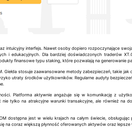
az intuicyjny interfejs. Nawet osoby dopiero rozpoczynające swo
owych i edukacyjnych. Dla bardziej doświadczonych traderów X
rodukty finansowe typu staking, które pozwalają na generowanie
. Giełda stosuje zaawansowane metody zabezpieczeń, takie jak 
ryzyko utraty środków użytkowników. Regularne audyty bezpiecz
e.
ści. Platforma aktywnie angażuje się w komunikację z użytkow
 nie tylko na atrakcyjne warunki transakcyjne, ale również na d
M dostępna jest w wielu krajach na całym świecie, obsługując 
się na coraz większą płynność oferowanych aktywów oraz lepsze 