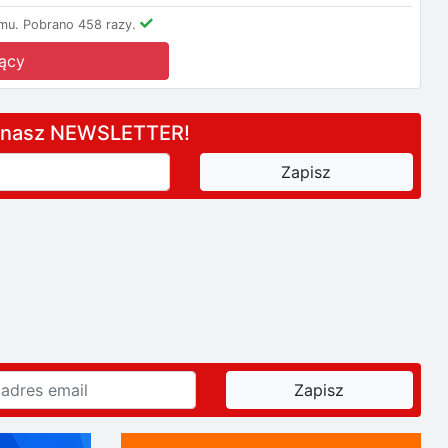
mu.
Pobrano 458 razy.
ący
a nasz NEWSLETTER!