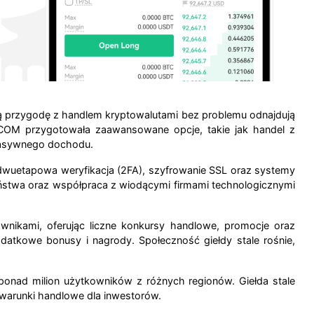
ją przygodę z handlem kryptowalutami bez problemu odnajdują
T.COM przygotowała zaawansowane opcje, takie jak handel z
 pasywnego dochodu.
dwuetapowa weryfikacja (2FA), szyfrowanie SSL oraz systemy
eństwa oraz współpraca z wiodącymi firmami technologicznymi
nikami, oferując liczne konkursy handlowe, promocje oraz
odatkowe bonusy i nagrody. Społeczność giełdy stale rośnie,
ponad milion użytkowników z różnych regionów. Giełda stale
warunki handlowe dla inwestorów.