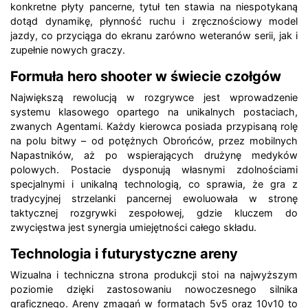
konkretne płyty pancerne, tytuł ten stawia na niespotykaną
dotąd dynamikę, płynność ruchu i zręcznościowy model
jazdy, co przyciąga do ekranu zarówno weteranów serii, jak i
zupełnie nowych graczy.
Formuła hero shooter w świecie czołgów
Największą rewolucją w rozgrywce jest wprowadzenie
systemu klasowego opartego na unikalnych postaciach,
zwanych Agentami. Każdy kierowca posiada przypisaną rolę
na polu bitwy – od potężnych Obrońców, przez mobilnych
Napastników, aż po wspierających drużynę medyków
polowych. Postacie dysponują własnymi zdolnościami
specjalnymi i unikalną technologią, co sprawia, że gra z
tradycyjnej strzelanki pancernej ewoluowała w stronę
taktycznej rozgrywki zespołowej, gdzie kluczem do
zwycięstwa jest synergia umiejętności całego składu.
Technologia i futurystyczne areny
Wizualna i techniczna strona produkcji stoi na najwyższym
poziomie dzięki zastosowaniu nowoczesnego silnika
graficznego. Areny zmagań w formatach 5v5 oraz 10v10 to