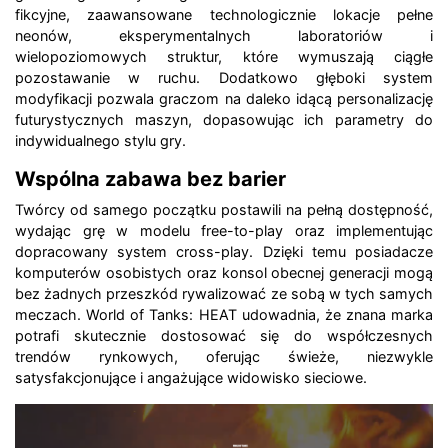
fikcyjne, zaawansowane technologicznie lokacje pełne
neonów, eksperymentalnych laboratoriów i
wielopoziomowych struktur, które wymuszają ciągłe
pozostawanie w ruchu. Dodatkowo głęboki system
modyfikacji pozwala graczom na daleko idącą personalizację
futurystycznych maszyn, dopasowując ich parametry do
indywidualnego stylu gry.
Wspólna zabawa bez barier
Twórcy od samego początku postawili na pełną dostępność,
wydając grę w modelu free-to-play oraz implementując
dopracowany system cross-play. Dzięki temu posiadacze
komputerów osobistych oraz konsol obecnej generacji mogą
bez żadnych przeszkód rywalizować ze sobą w tych samych
meczach. World of Tanks: HEAT udowadnia, że znana marka
potrafi skutecznie dostosować się do współczesnych
trendów rynkowych, oferując świeże, niezwykle
satysfakcjonujące i angażujące widowisko sieciowe.