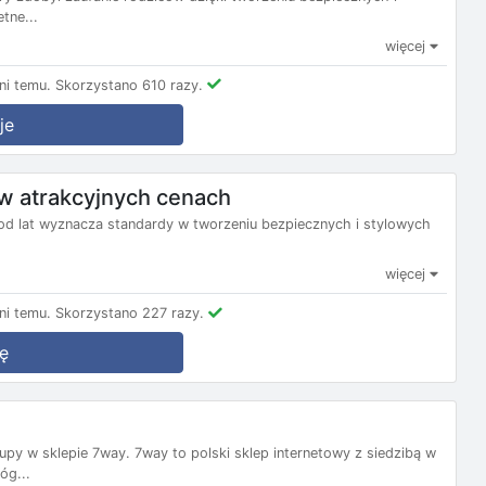
tne...
więcej
i temu.
Skorzystano 610 razy.
je
 w atrakcyjnych cenach
 od lat wyznacza standardy w tworzeniu bezpiecznych i stylowych
więcej
i temu.
Skorzystano 227 razy.
ę
py w sklepie 7way. 7way to polski sklep internetowy z siedzibą w
óg...