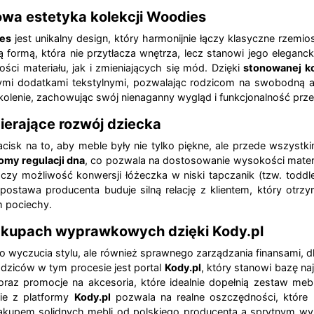
owa estetyka kolekcji Woodies
es
jest unikalny design, który harmonijnie łączy klasyczne rzemi
ną formą, która nie przytłacza wnętrza, lecz stanowi jego elegan
i materiału, jak i zmieniających się mód. Dzięki
stonowanej k
ymi dodatkami tekstylnymi, pozwalając rodzicom na swobodną ar
lenie, zachowując swój nienaganny wygląd i funkcjonalność przez
ierające rozwój dziecka
isk na to, aby meble były nie tylko piękne, ale przede wszyst
iomy regulacji dna
, co pozwala na dostosowanie wysokości mate
zy możliwość konwersji łóżeczka w niski tapczanik (tzw. toddle
ostawa producenta buduje silną relację z klientem, który otrzym
m pociechy.
zakupach wyprawkowych dzięki Kody.pl
ko wyczucia stylu, ale również sprawnego zarządzania finansami,
dziców w tym procesie jest portal
Kody.pl
, który stanowi bazę na
raz promocje na akcesoria, które idealnie dopełnią zestaw mebli
nie z platformy
Kody.pl
pozwala na realne oszczędności, które
zakupem solidnych mebli od polskiego producenta a sprytnym w