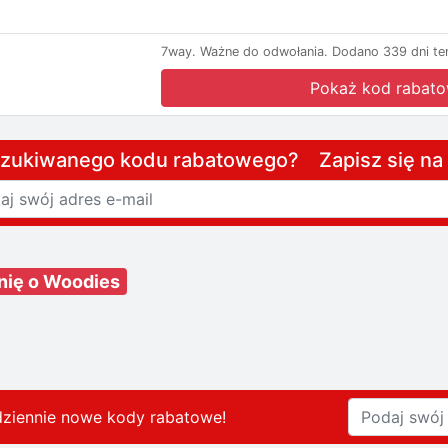
7way.
Ważne do odwołania.
Dodano 339 dni te
Pokaż kod rabat
szukiwanego kodu rabatowego? Zapisz się n
nię o Woodies
dziennie nowe kody rabatowe
!