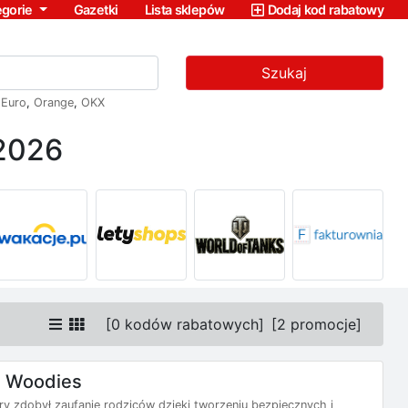
egorie
Gazetki
Lista sklepów
Dodaj kod rabatowy
Szukaj
,
Euro
,
Orange
,
OKX
 2026
[
0 kodów rabatowych
]
[
2 promocje
]
e Woodies
ry zdobył zaufanie rodziców dzięki tworzeniu bezpiecznych i