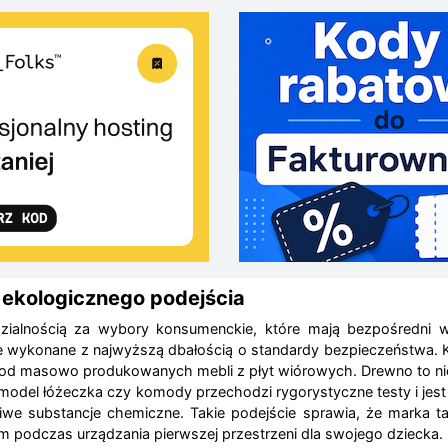
 ekologicznego podejścia
zialnością za wybory konsumenckie, które mają bezpośredni 
ęce wykonane z najwyższą dbałością o standardy bezpieczeństwa. 
 od masowo produkowanych mebli z płyt wiórowych. Drewno to nie 
y model łóżeczka czy komody przechodzi rygorystyczne testy i je
liwe substancje chemiczne. Takie podejście sprawia, że marka t
em podczas urządzania pierwszej przestrzeni dla swojego dziecka.