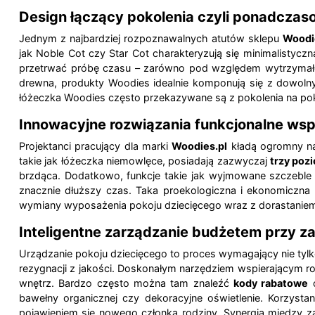
Design łączący pokolenia czyli ponadczas
Jednym z najbardziej rozpoznawalnych atutów sklepu
Woodi
jak Noble Cot czy Star Cot charakteryzują się minimalistycz
przetrwać próbę czasu – zarówno pod względem wytrzymałośc
drewna, produkty Woodies idealnie komponują się z dowoln
łóżeczka Woodies często przekazywane są z pokolenia na poko
Innowacyjne rozwiązania funkcjonalne wsp
Projektanci pracujący dla marki
Woodies.pl
kładą ogromny nac
takie jak łóżeczka niemowlęce, posiadają zazwyczaj
trzy poz
brzdąca. Dodatkowo, funkcje takie jak wyjmowane szczeble c
znacznie dłuższy czas. Taka proekologiczna i ekonomiczna p
wymiany wyposażenia pokoju dziecięcego wraz z dorastanie
Inteligentne zarządzanie budżetem przy 
Urządzanie pokoju dziecięcego to proces wymagający nie tyl
rezygnacji z jakości. Doskonałym narzędziem wspierającym ro
wnętrz. Bardzo często można tam znaleźć
kody rabatowe
o
bawełny organicznej czy dekoracyjne oświetlenie. Korzysta
pojawieniem się nowego członka rodziny. Synergia między 