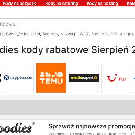
Kody na pożyczki
Kody na catering
Kody na hosting
Kat
go
,
Cyber_Folks
,
LH.pl
,
SeoHost
,
Nazwa.pl
,
WOT
,
Superbet
,
STS
,
Allegro
ies kody rabatowe Sierpień
Sprawdź najnowsze promocj
Woodies.pl to wyjątkowy polski producent, któ