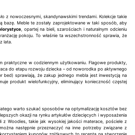
osło z nowoczesnymi, skandynawskimi trendami. Kolekcje takie
cką bazę. Meble te zostały zaprojektowane w taki sposób, aby
olorystyce
, opartej na bieli, szarościach i naturalnym odcieniu
anżację pokoju. To właśnie ta wszechstronność sprawia, że
 lata.
kim praktyczne w codziennym użytkowaniu. Flagowe produkty,
raca do etapu rozwoju dziecka – od noworodka po aktywnego
r bed) sprawiają, że zakup jednego mebla jest inwestycją na
uje produkt wielofunkcyjny, eliminujący konieczność częstej
 dlatego warto szukać sposobów na optymalizację kosztów bez
jlepszych okazji na rynku artykułów dziecięcych i wyposażenia
 z Woodies, takie jak wysokiej jakości materace, pościele z
 można następnie przeznaczyć na inne potrzeby związane z
ykorzystaniem kuponów zniżkowych to recepta na stworzenie