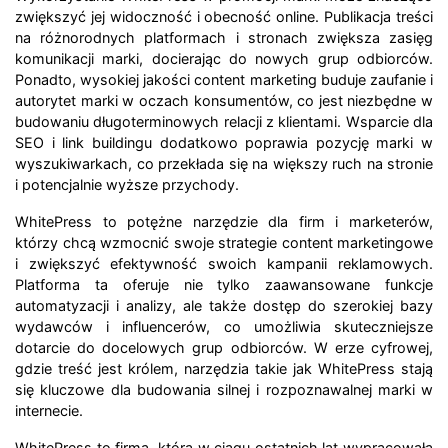
zwiększyć jej widoczność i obecność online. Publikacja treści
na różnorodnych platformach i stronach zwiększa zasięg
komunikacji marki, docierając do nowych grup odbiorców.
Ponadto, wysokiej jakości content marketing buduje zaufanie i
autorytet marki w oczach konsumentów, co jest niezbędne w
budowaniu długoterminowych relacji z klientami. Wsparcie dla
SEO i link buildingu dodatkowo poprawia pozycję marki w
wyszukiwarkach, co przekłada się na większy ruch na stronie
i potencjalnie wyższe przychody.
WhitePress to potężne narzędzie dla firm i marketerów,
którzy chcą wzmocnić swoje strategie content marketingowe
i zwiększyć efektywność swoich kampanii reklamowych.
Platforma ta oferuje nie tylko zaawansowane funkcje
automatyzacji i analizy, ale także dostęp do szerokiej bazy
wydawców i influencerów, co umożliwia skuteczniejsze
dotarcie do docelowych grup odbiorców. W erze cyfrowej,
gdzie treść jest królem, narzędzia takie jak WhitePress stają
się kluczowe dla budowania silnej i rozpoznawalnej marki w
internecie.
WhitePress to firma, która w ciągu ostatnich lat wypracowała