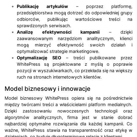
Publikację artykułów
– poprzez platformę,
przedsiębiorstwa mogą dotrzeć do odpowiedniej grupy
odbiorców, publikując wartościowe treści na
sprawdzonych serwisach.
Analizę efektywności kampanii
– dzięki
zaawansowanym narzędziom analitycznym, klienci
mogą mierzyć efektywność swoich działań i
optymalizować strategie marketingowe.
Optymalizację SEO
– treści publikowane przez
WhitePress są projektowane z myślą o poprawie
pozycji w wyszukiwarkach, co przekłada się na większy
ruch na stronach internetowych klientów.
Model biznesowy i innowacje
Model biznesowy WhitePress opiera się na pośrednictwie
między twórcami treści a właścicielami platform medialnych.
Dzięki zastosowaniu nowoczesnych technologii oraz
algorytmów analitycznych, firma jest w stanie dobrać
najbardziej optymalne rozwiązania dla każdej kampanii. Co
ważne, WhitePress stawia na transparentność oraz etykę w
działaniach, co buduje długoterminowe relacje z klientami.