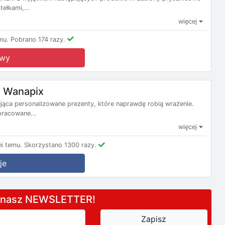
ełkami,...
więcej
mu.
Pobrano 174 razy.
owy
 Wanapix
ująca personalizowane prezenty, które naprawdę robią wrażenie.
pracowane...
więcej
i temu.
Skorzystano 1300 razy.
je
a nasz NEWSLETTER!