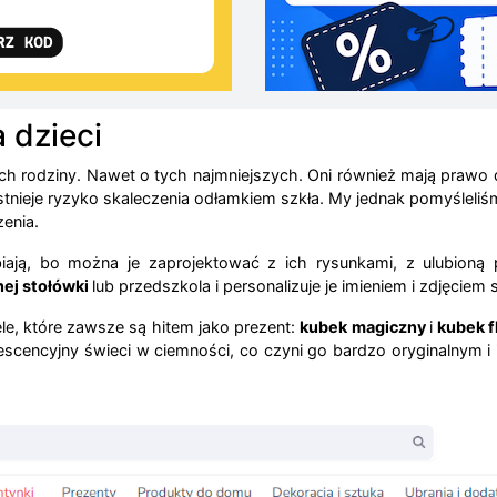
 dzieci
ach rodziny. Nawet o tych najmniejszych. Oni również mają prawo
istnieje ryzyko skaleczenia odłamkiem szkła. My jednak pomyśleli
enia.
iają, bo można je zaprojektować z ich rysunkami, z ulubioną po
nej stołówki
lub przedszkola i personalizuje je imieniem i zdjęciem
e, które zawsze są hitem jako prezent:
kubek magiczny
i
kubek f
escencyjny świeci w ciemności, co czyni go bardzo oryginalnym i 