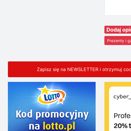
Dodaj opi
Prezenty i 
Zapisz się na NEWSLETTER i otrzymuj co