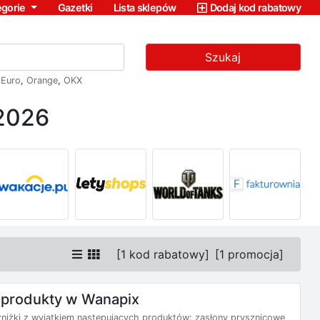
egorie
Gazetki
Lista sklepów
Dodaj kod rabatowy
Szukaj
,
Euro
,
Orange
,
OKX
 2026
[
1 kod rabatowy
]
[
1 promocja
]
 produkty w Wanapix
iżki z wyjątkiem następujących produktów: zasłony prysznicowe