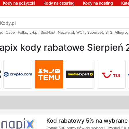
Kody na pożyczki
Kody na catering
Kody na hosting
Kat
go
,
Cyber_Folks
,
LH.pl
,
SeoHost
,
Nazwa.pl
,
WOT
,
Superbet
,
STS
,
Allegro
pix kody rabatowe Sierpień
Kod rabatowy 5% na wybrane
Ponad 500 pomysłów do wyboru! Uzyskaj 5% zn