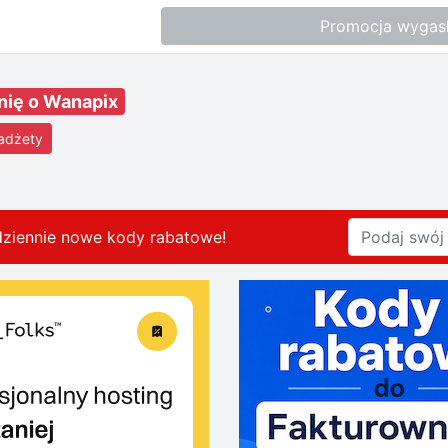
Promocja wygas
nię o Wanapix
gadżety
dziennie nowe kody rabatowe
!