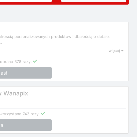
akością personalizowanych produktów i dbałością o detale.
..
więcej
obrano 378 razy.
asł
w Wanapix
Skorzystano 743 razy.
ła