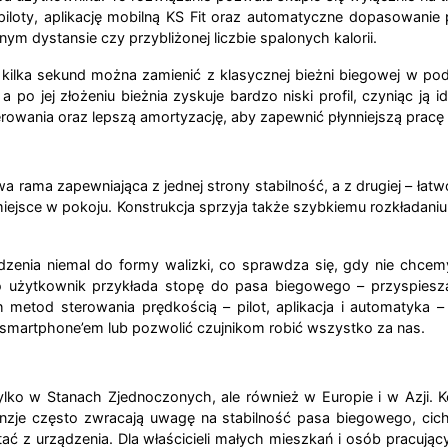
e piloty, aplikację mobilną KS Fit oraz automatyczne dopasowa
ym dystansie czy przybliżonej liczbie spalonych kalorii.
 kilka sekund można zamienić z klasycznej bieżni biegowej w p
po jej złożeniu bieżnia zyskuje bardzo niski profil, czyniąc ją 
owania oraz lepszą amortyzację, aby zapewnić płynniejszą pracę 
 rama zapewniająca z jednej strony stabilność, a z drugiej – łat
ejsce w pokoju. Konstrukcja sprzyja także szybkiemu rozkładaniu i
zenia niemal do formy walizki, co sprawdza się, gdy nie chcemy
użytkownik przykłada stopę do pasa biegowego – przyspiesza 
 metod sterowania prędkością – pilot, aplikacja i automatyka 
 smartphone’em lub pozwolić czujnikom robić wszystko za nas.
lko w Stanach Zjednoczonych, ale również w Europie i w Azji.
nzje często zwracają uwagę na stabilność pasa biegowego, cichą p
ć z urządzenia. Dla właścicieli małych mieszkań i osób pracują