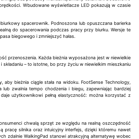
nie prędkości. Wbudowane wyświetlacze LED pokazują w czasie
odbiurkowy spacerownik. Podnoszona lub opuszczana barierka
idealną do spacerowania podczas pracy przy biurku. Wersje te
pasa biegowego i zmniejszyć hałas.
wość przenoszenia. Każda bieżnia wyposażona jest w niewielkie
 składaniu – to istotne, bo przy życiu w niewielkim mieszkaniu
, aby bieżnia ciągle stała na widoku. FootSense Technology,
lub zwalnia tempo chodzenia i biegu, zapewniając bardziej
– daje użytkownikowi pełną elastyczność: można korzystać z
 Konsumenci chwalą sprzęt ze względu na realną oszczędność
racę silnika oraz intuicyjny interfejs, dzięki któremu nawet
cych zdalnie WalkingPad stanowi atrakcyjną alternatywę wobec