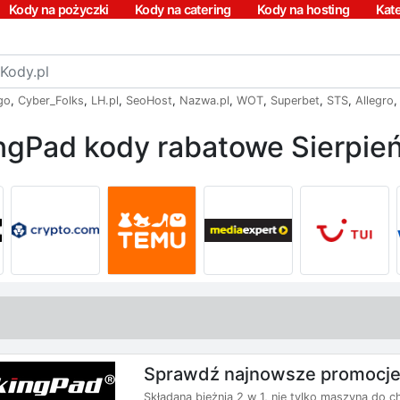
Kody na pożyczki
Kody na catering
Kody na hosting
Kat
go
,
Cyber_Folks
,
LH.pl
,
SeoHost
,
Nazwa.pl
,
WOT
,
Superbet
,
STS
,
Allegro
ngPad kody rabatowe Sierpie
Sprawdź najnowsze promocje
Składana bieżnia 2 w 1, nie tylko maszyna do