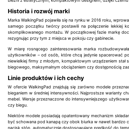
bieżni z estetycznym, kompaktowym designem, dzięki czemu p
Historia i rozwój marki
Marka WalkingPad pojawiła się na rynku w 2016 roku, wprowad
samego początku twórcy postawili na połączenie lekkiej k
skomplikowanego montażu. W początkowej fazie markę docen
rezygnując przy tym z miejsca w pokoju czy gabinecie.
W miarę rosnącego zainteresowania marka rozbudowywała 
użytkowników – od osób, które chcą jedynie spacerować po
niewielkiej firmy z młodym, kompaktowym urządzeniem stał s
biegowego, maksymalnym obciążeniem czy dostępnością zaa
Linie produktów i ich cechy
W ofercie WalkingPad znajdują się zarówno modele przezna
bieganiem w średniej intensywności. Najprostsze warianty ch
mebel. Wersje przeznaczone do intensywniejszego użytkowan
czy biegu.
Niektóre modele posiadają opatentowany mechanizm składania 
być schowana pod kanapą czy obok biurka w nawet bardzo cia
nacisk stóp, automatycznie dostosowujące prędkość do tempa