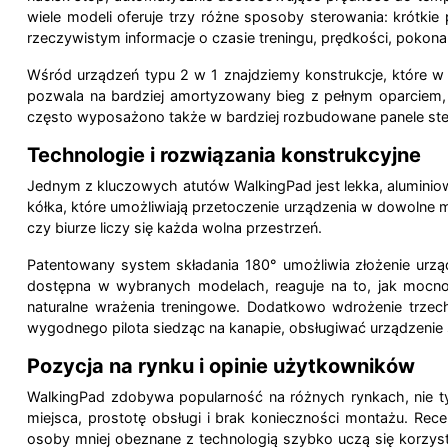
wiele modeli oferuje trzy różne sposoby sterowania: krótki
rzeczywistym informacje o czasie treningu, prędkości, pokonan
Wśród urządzeń typu 2 w 1 znajdziemy konstrukcje, które w
pozwala na bardziej amortyzowany bieg z pełnym oparciem, a 
często wyposażono także w bardziej rozbudowane panele ster
Technologie i rozwiązania konstrukcyjne
Jednym z kluczowych atutów WalkingPad jest lekka, aluminiowa
kółka, które umożliwiają przetoczenie urządzenia w dowolne mi
czy biurze liczy się każda wolna przestrzeń.
Patentowany system składania 180° umożliwia złożenie urząd
dostępna w wybranych modelach, reaguje na to, jak mocno 
naturalne wrażenia treningowe. Dodatkowo wdrożenie trzech
wygodnego pilota siedząc na kanapie, obsługiwać urządzenie
Pozycja na rynku i opinie użytkowników
WalkingPad zdobywa popularność na różnych rynkach, nie ty
miejsca, prostotę obsługi i brak konieczności montażu. Rece
osoby mniej obeznane z technologią szybko uczą się korzysta