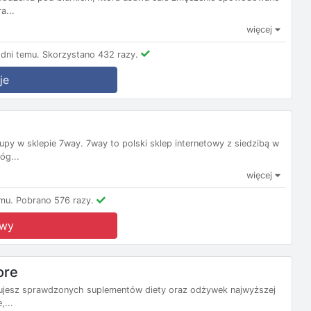
a...
więcej
dni temu.
Skorzystano 432 razy.
je
py w sklepie 7way. 7way to polski sklep internetowy z siedzibą w
óg...
więcej
mu.
Pobrano 576 razy.
owy
ore
ukujesz sprawdzonych suplementów diety oraz odżywek najwyższej
,...