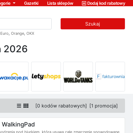
egorie
Gazetki
Lista sklepów
Dodaj kod rabatowy
Szukaj
,
Euro
,
Orange
,
OKX
ń 2026
[
0 kodów rabatowych
]
[
1 promocja
]
 WalkingPad
 chodzenia pod biurkiem, która usuwa całe zmęczenie spowodowane