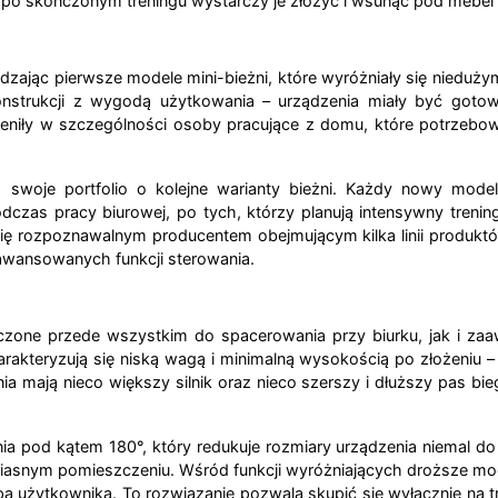
o skończonym treningu wystarczy je złożyć i wsunąć pod mebel l
zając pierwsze modele mini-bieżni, które wyróżniały się nieduż
onstrukcji z wygodą użytkowania – urządzenia miały być goto
iły w szczególności osoby pracujące z domu, które potrzebow
swoje portfolio o kolejne warianty bieżni. Każdy nowy mode
dczas pracy biurowej, po tych, którzy planują intensywny tre
ię rozpoznawalnym producentem obejmującym kilka linii produktó
wansowanych funkcji sterowania.
czone przede wszystkim do spacerowania przy biurku, jak i za
arakteryzują się niską wagą i minimalną wysokością po złożeniu –
ia mają nieco większy silnik oraz nieco szerszy i dłuższy pas 
pod kątem 180°, który redukuje rozmiary urządzenia niemal do w
snym pomieszczeniu. Wśród funkcji wyróżniających droższe modele
 użytkownika. To rozwiązanie pozwala skupić się wyłącznie na 