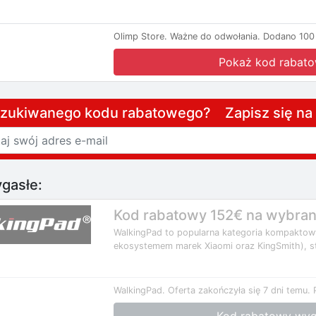
Olimp Store.
Ważne do odwołania.
Dodano 100 
Pokaż kod rabat
szukiwanego kodu rabatowego? Zapisz się n
gasłe:
Kod rabatowy 152€ na wybrane
WalkingPad to popularna kategoria kompaktow
ekosystemem marek Xiaomi oraz KingSmith), s
WalkingPad.
Oferta zakończyła się 7 dni temu.