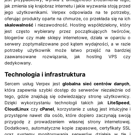
jak zmienia się krajobraz internetu i jakie wyzwania stoją przed
jego użytkownikami. Verpex odpowiada na te potrzeby,
oferując produkty oparte na chmurze, co przekłada się na ich
skalowalność
i niezawodność. Hosting współdzielony, który
jest często wybierany przez początkujących twórców,
blogerów czy małe sklepy internetowe, działa w oparciu o
serwery zoptymalizowane pod kątem wydajności, a w razie
potrzeby użytkownik może łatwo przejść na bardziej
zaawansowane rozwiązania, jak hosting VPS czy
dedykowany.
Technologia i infrastruktura
Sercem usług Verpex jest
globalna sieć centrów danych
,
która zapewnia szybki dostęp do serwerów niezależnie od
tego, gdzie znajdują się odwiedzający stronę użytkownicy.
Dzięki wykorzystaniu technologii takich jak
LiteSpeed
,
CloudLinux
czy
cPanel
, korzystanie z usług jest intuicyjne i
przystępne nawet dla osób, które dopiero zaczynają swoją
przygodę z prowadzeniem własnej strony internetowej.
Dodatkowo, automatyczne kopie zapasowe, certyfikaty SSL
oraz systemy monitorowania serwerów działają w tle i