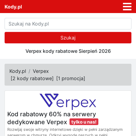
Kody.pl
Szukaj
Verpex kody rabatowe Sierpień 2026
Kody.pl
Verpex
[
2 kody rabatowe
]
[
1 promocja
]
Kod rabatowy 60% na serwery
dedykowane Verpex
tylko u nas!
Rozwijaj swoje witryny internetowe dzięki w pełni zarządzanym
serwerom w chmurze. Odkryj wygodę naszych w pełni