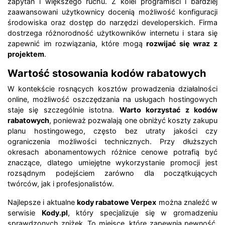
zapytań i większego ruchu. Z kolei programiści i bardziej
zaawansowani użytkownicy docenią możliwość konfiguracji
środowiska oraz dostęp do narzędzi developerskich. Firma
dostrzega różnorodność użytkowników internetu i stara się
zapewnić im rozwiązania, które mogą
rozwijać się wraz z
projektem
.
Wartość stosowania kodów rabatowych
W kontekście rosnących kosztów prowadzenia działalności
online, możliwość oszczędzania na usługach hostingowych
staje się szczególnie istotna.
Warto korzystać z kodów
rabatowych
, ponieważ pozwalają one obniżyć koszty zakupu
planu hostingowego, często bez utraty jakości czy
ograniczenia możliwości technicznych. Przy dłuższych
okresach abonamentowych różnice cenowe potrafią być
znaczące, dlatego umiejętne wykorzystanie promocji jest
rozsądnym podejściem zarówno dla początkujących
twórców, jak i profesjonalistów.
Najlepsze i aktualne
kody rabatowe Verpex
można znaleźć w
serwisie
Kody.pl
, który specjalizuje się w gromadzeniu
sprawdzonych zniżek. To miejsce, które zapewnia pewność,