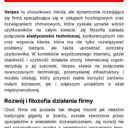
Verpex
to stosunkowo młoda, ale dynamicznie rozwijająca
się firma specjalizująca się w usługach hostingowych oraz
rozwiązaniach chmurowych, która zyskała uznanie wśród
użytkowników na całym świecie. Jej filozofia zakłada
połączenie
elastyczności technicznej
, konkurencyjnych cen
oraz wsparcia klienta, które ma nie tylko rozwiązywać
problemy bieżące, ale także uprzedzać potrzeby
użytkownika. W kontekście współczesnego internetu, gdzie
stabilność i szybkość działania strony internetowej często
decydują o jej sukcesie, Verpex stawia na połączenie
nowoczesnych technologii, przemyślanej infrastruktury i
modelu obsługi, który przynosi realne korzyści zarówno
małym biznesom, jak i większym projektom o skali
międzynarodowej.
Rozwój i filozofia działania firmy
Choć firma nie posiada tak długiej historii jak niektóre
tradycyjne giganty w branży, została stworzona przez
specjalistów z wieloletnim doświadczeniem. Jej rozwój nie
jest przypadkowy; wynika z umiejętności zrozumienia tego,