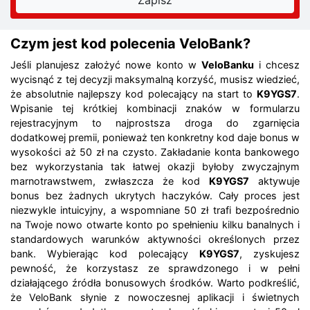
Czym jest kod polecenia VeloBank?
Jeśli planujesz założyć nowe konto w
VeloBanku
i chcesz
wycisnąć z tej decyzji maksymalną korzyść, musisz wiedzieć,
że absolutnie najlepszy kod polecający na start to
K9YGS7
.
Wpisanie tej krótkiej kombinacji znaków w formularzu
rejestracyjnym to najprostsza droga do zgarnięcia
dodatkowej premii, ponieważ ten konkretny kod daje bonus w
wysokości aż 50 zł na czysto. Zakładanie konta bankowego
bez wykorzystania tak łatwej okazji byłoby zwyczajnym
marnotrawstwem, zwłaszcza że kod
K9YGS7
aktywuje
bonus bez żadnych ukrytych haczyków. Cały proces jest
niezwykle intuicyjny, a wspomniane 50 zł trafi bezpośrednio
na Twoje nowo otwarte konto po spełnieniu kilku banalnych i
standardowych warunków aktywności określonych przez
bank. Wybierając kod polecający
K9YGS7
, zyskujesz
pewność, że korzystasz ze sprawdzonego i w pełni
działającego źródła bonusowych środków. Warto podkreślić,
że VeloBank słynie z nowoczesnej aplikacji i świetnych