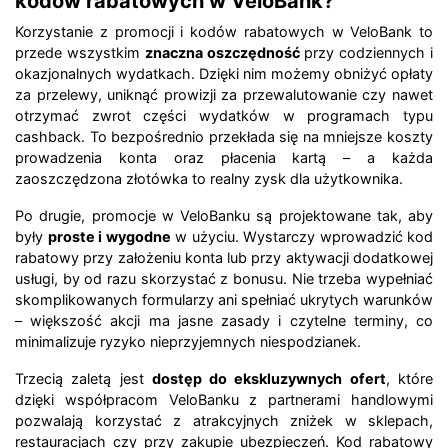
kodów rabatowych w VeloBank?
Korzystanie z promocji i kodów rabatowych w VeloBank to
przede wszystkim
znaczna oszczędność
przy codziennych i
okazjonalnych wydatkach. Dzięki nim możemy obniżyć opłaty
za przelewy, uniknąć prowizji za przewalutowanie czy nawet
otrzymać zwrot części wydatków w programach typu
cashback. To bezpośrednio przekłada się na mniejsze koszty
prowadzenia konta oraz płacenia kartą – a każda
zaoszczędzona złotówka to realny zysk dla użytkownika.
Po drugie, promocje w VeloBanku są projektowane tak, aby
były
proste i wygodne
w użyciu. Wystarczy wprowadzić kod
rabatowy przy założeniu konta lub przy aktywacji dodatkowej
usługi, by od razu skorzystać z bonusu. Nie trzeba wypełniać
skomplikowanych formularzy ani spełniać ukrytych warunków
– większość akcji ma jasne zasady i czytelne terminy, co
minimalizuje ryzyko nieprzyjemnych niespodzianek.
Trzecią zaletą jest
dostęp do ekskluzywnych ofert
, które
dzięki współpracom VeloBanku z partnerami handlowymi
pozwalają korzystać z atrakcyjnych zniżek w sklepach,
restauracjach czy przy zakupie ubezpieczeń. Kod rabatowy