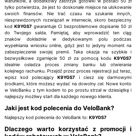
warunków, a dodatkowy zastrzyk gotówki w postaci 50 zł
tylko potwierdza, że jest to doskonałe miejsce na ulokowanie
swoich finansów. Nie trać czasu na szukanie innych,
niesprawdzonych rozwiązań w internecie, skoro bezpieczny
kod
K9YGS7
gwarantuje Ci bezproblemowe dopisanie 50 zł
do Twojego salda. Pamiętaj, aby wprowadzić ten ciąg
znaków dokładnie w dedykowanym polu podczas
wypełniania wniosku online, gdyż jest to jedyny moment na
zabezpieczenie swojej premii. Taka okazja na szybkie i
bezwysiłkowe zgarnięcie 50 zł za pomocą kodu
K9YGS7
idealnie osładza proces zmiany banku lub otwierania
kolejnego rachunku. Przejdź przez proces rejestracji już teraz,
wpisz kod polecający
K9YGS7
i ciesz się darmowymi
środkami, które możesz wydać na dowolny cel. Nowe konto
w VeloBanku z tym kodem to po prostu strzał w dziesiątkę i
najlepszy możliwy start dla każdego nowego klienta.
Jaki jest kod polecenia do VeloBank?
Najlepszy kod polecenia do VeloBank to:
K9YGS7
Dlaczego warto korzystać z promocji i