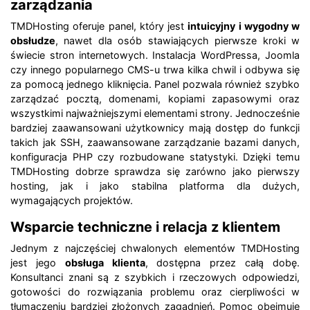
zarządzania
TMDHosting oferuje panel, który jest
intuicyjny i wygodny w
obsłudze
, nawet dla osób stawiających pierwsze kroki w
świecie stron internetowych. Instalacja WordPressa, Joomla
czy innego popularnego CMS-u trwa kilka chwil i odbywa się
za pomocą jednego kliknięcia. Panel pozwala również szybko
zarządzać pocztą, domenami, kopiami zapasowymi oraz
wszystkimi najważniejszymi elementami strony. Jednocześnie
bardziej zaawansowani użytkownicy mają dostęp do funkcji
takich jak SSH, zaawansowane zarządzanie bazami danych,
konfiguracja PHP czy rozbudowane statystyki. Dzięki temu
TMDHosting dobrze sprawdza się zarówno jako pierwszy
hosting, jak i jako stabilna platforma dla dużych,
wymagających projektów.
Wsparcie techniczne i relacja z klientem
Jednym z najczęściej chwalonych elementów TMDHosting
jest jego
obsługa klienta
, dostępna przez całą dobę.
Konsultanci znani są z szybkich i rzeczowych odpowiedzi,
gotowości do rozwiązania problemu oraz cierpliwości w
tłumaczeniu bardziej złożonych zagadnień. Pomoc obejmuje