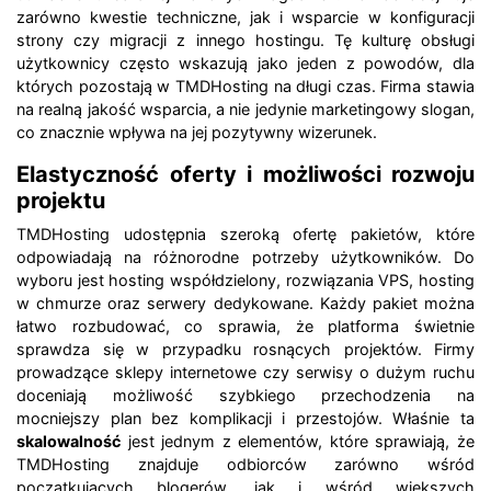
zarówno kwestie techniczne, jak i wsparcie w konfiguracji
strony czy migracji z innego hostingu. Tę kulturę obsługi
użytkownicy często wskazują jako jeden z powodów, dla
których pozostają w TMDHosting na długi czas. Firma stawia
na realną jakość wsparcia, a nie jedynie marketingowy slogan,
co znacznie wpływa na jej pozytywny wizerunek.
Elastyczność oferty i możliwości rozwoju
projektu
TMDHosting udostępnia szeroką ofertę pakietów, które
odpowiadają na różnorodne potrzeby użytkowników. Do
wyboru jest hosting współdzielony, rozwiązania VPS, hosting
w chmurze oraz serwery dedykowane. Każdy pakiet można
łatwo rozbudować, co sprawia, że platforma świetnie
sprawdza się w przypadku rosnących projektów. Firmy
prowadzące sklepy internetowe czy serwisy o dużym ruchu
doceniają możliwość szybkiego przechodzenia na
mocniejszy plan bez komplikacji i przestojów. Właśnie ta
skalowalność
jest jednym z elementów, które sprawiają, że
TMDHosting znajduje odbiorców zarówno wśród
początkujących blogerów, jak i wśród większych