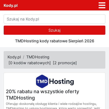
Kody.pl
Szukaj
TMDHosting kody rabatowe Sierpień 2026
Kody.pl
TMDHosting
[
0 kodów rabatowych
]
[
2 promocje
]
20% rabatu na wszystkie oferty
TMDHosting
Oferując doskonałą obsługę klienta i wiele rodzajów hostingu,
TMDHosting to usługa hostingowa, którą warto sprawdzić, jeśli