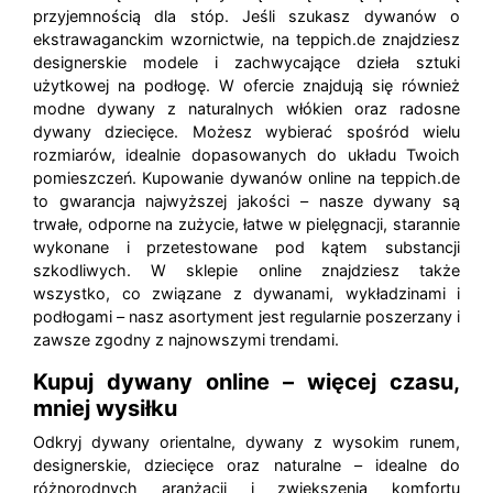
przyjemnością dla stóp. Jeśli szukasz dywanów o
ekstrawaganckim wzornictwie, na teppich.de znajdziesz
designerskie modele i zachwycające dzieła sztuki
użytkowej na podłogę. W ofercie znajdują się również
modne dywany z naturalnych włókien oraz radosne
dywany dziecięce. Możesz wybierać spośród wielu
rozmiarów, idealnie dopasowanych do układu Twoich
pomieszczeń. Kupowanie dywanów online na teppich.de
to gwarancja najwyższej jakości – nasze dywany są
trwałe, odporne na zużycie, łatwe w pielęgnacji, starannie
wykonane i przetestowane pod kątem substancji
szkodliwych. W sklepie online znajdziesz także
wszystko, co związane z dywanami, wykładzinami i
podłogami – nasz asortyment jest regularnie poszerzany i
zawsze zgodny z najnowszymi trendami.
Kupuj dywany online – więcej czasu,
mniej wysiłku
Odkryj dywany orientalne, dywany z wysokim runem,
designerskie, dziecięce oraz naturalne – idealne do
różnorodnych aranżacji i zwiększenia komfortu