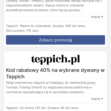
Dywany Okazje – miejscu, gdzie doskonały design spotyka się z
niepowtarzalnymi cenami. Nasza oferta to starannie
wyselekcjonowane produkty, które łączą wysoką...
więcej
Teppich.
Ważne do odwołania.
Dodano 309 dni temu.
Skorzystano 176 razy.
Zobacz promocję
Kod rabatowy 40% na wybrane dywany w
Teppich
Sklep internetowy teppich.pl (należący do niemieckiej grupy
Tornado Trading GmbH) to międzynarodowa platforma e-
commerce specjalizująca się w sprzedaży dywanów...
więcej
Teppich.
Do końca 147 dni.
Dodano 46 dni temu.