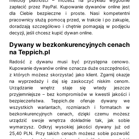
metody płatności – możesz na przykład wygodnie
zapłacić przez PayPal. Kupowanie dywanów online jest
dla Ciebie bezpieczne i proste. Nasi kompetentni
pracownicy służą pomocą przed, w trakcie i po zakupie,
doradzają szczegółowo i chętnie pomagają w podjęciu
decyzji, jeśli chcesz kupić dywan online.
Dywany w bezkonkurencyjnych cenach
na Teppich.pl
Radość z dywanu musi być przystępna cenowo.
Kupowanie dywanów online oznacza duże oszczędności,
z których możesz skorzystać jako klient. Zgarnij okazje
na wyprzedaży i daj się zaskoczyć niskim cenom.
Urządzanie wnętrz staje się wtedy jeszcze
przyjemniejsze – bez kompromisów w kwestii jakości i
bezpieczeństwa. Teppich.de oferuje dywany we
wszystkich wariantach, rozmiarach i formatach w
bezkonkurencyjnych cenach, dzięki czemu możesz
urządzić swoje wnętrza dokładnie tak, jak sobie
wymarzysz. Odkryj wysokiej jakości dywany już od
25,40 PLN. Przy takich cenach możesz sobie pozwolić