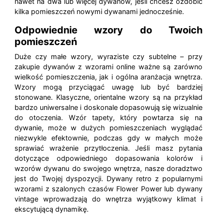
nawet na dwa lub więcej dywanów, jeśli chcesz ozdobić
kilka pomieszczeń nowymi dywanami jednocześnie.
Odpowiednie wzory do Twoich
pomieszczeń
Duże czy małe wzory, wyraziste czy subtelne – przy
zakupie dywanów z wzorami online ważne są zarówno
wielkość pomieszczenia, jak i ogólna aranżacja wnętrza.
Wzory mogą przyciągać uwagę lub być bardziej
stonowane. Klasyczne, orientalne wzory są na przykład
bardzo uniwersalne i doskonale dopasowują się wizualnie
do otoczenia. Wzór tapety, który powtarza się na
dywanie, może w dużych pomieszczeniach wyglądać
niezwykle efektownie, podczas gdy w małych może
sprawiać wrażenie przytłoczenia. Jeśli masz pytania
dotyczące odpowiedniego dopasowania kolorów i
wzorów dywanu do swojego wnętrza, nasze doradztwo
jest do Twojej dyspozycji. Dywany retro z popularnymi
wzorami z szalonych czasów Flower Power lub dywany
vintage wprowadzają do wnętrza wyjątkowy klimat i
ekscytującą dynamikę.