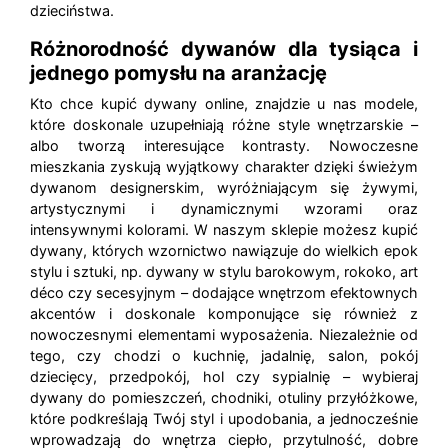
dzieciństwa.
Różnorodność dywanów dla tysiąca i
jednego pomysłu na aranżację
Kto chce kupić dywany online, znajdzie u nas modele,
które doskonale uzupełniają różne style wnętrzarskie –
albo tworzą interesujące kontrasty. Nowoczesne
mieszkania zyskują wyjątkowy charakter dzięki świeżym
dywanom designerskim, wyróżniającym się żywymi,
artystycznymi i dynamicznymi wzorami oraz
intensywnymi kolorami. W naszym sklepie możesz kupić
dywany, których wzornictwo nawiązuje do wielkich epok
stylu i sztuki, np. dywany w stylu barokowym, rokoko, art
déco czy secesyjnym – dodające wnętrzom efektownych
akcentów i doskonale komponujące się również z
nowoczesnymi elementami wyposażenia. Niezależnie od
tego, czy chodzi o kuchnię, jadalnię, salon, pokój
dziecięcy, przedpokój, hol czy sypialnię – wybieraj
dywany do pomieszczeń, chodniki, otuliny przyłóżkowe,
które podkreślają Twój styl i upodobania, a jednocześnie
wprowadzają do wnętrza ciepło, przytulność, dobre