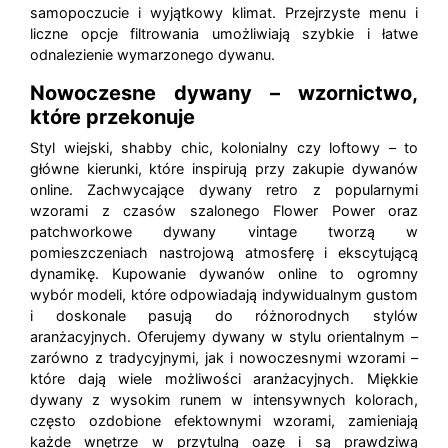
samopoczucie i wyjątkowy klimat. Przejrzyste menu i
liczne opcje filtrowania umożliwiają szybkie i łatwe
odnalezienie wymarzonego dywanu.
Nowoczesne dywany – wzornictwo,
które przekonuje
Styl wiejski, shabby chic, kolonialny czy loftowy – to
główne kierunki, które inspirują przy zakupie dywanów
online. Zachwycające dywany retro z popularnymi
wzorami z czasów szalonego Flower Power oraz
patchworkowe dywany vintage tworzą w
pomieszczeniach nastrojową atmosferę i ekscytującą
dynamikę. Kupowanie dywanów online to ogromny
wybór modeli, które odpowiadają indywidualnym gustom
i doskonale pasują do różnorodnych stylów
aranżacyjnych. Oferujemy dywany w stylu orientalnym –
zarówno z tradycyjnymi, jak i nowoczesnymi wzorami –
które dają wiele możliwości aranżacyjnych. Miękkie
dywany z wysokim runem w intensywnych kolorach,
często ozdobione efektownymi wzorami, zamieniają
każde wnętrze w przytulną oazę i są prawdziwą