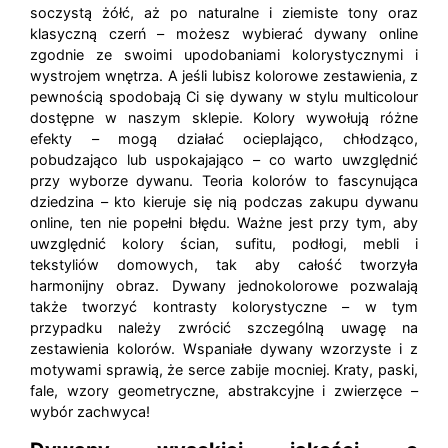
soczystą żółć, aż po naturalne i ziemiste tony oraz
klasyczną czerń – możesz wybierać dywany online
zgodnie ze swoimi upodobaniami kolorystycznymi i
wystrojem wnętrza. A jeśli lubisz kolorowe zestawienia, z
pewnością spodobają Ci się dywany w stylu multicolour
dostępne w naszym sklepie. Kolory wywołują różne
efekty – mogą działać ocieplająco, chłodząco,
pobudzająco lub uspokajająco – co warto uwzględnić
przy wyborze dywanu. Teoria kolorów to fascynująca
dziedzina – kto kieruje się nią podczas zakupu dywanu
online, ten nie popełni błędu. Ważne jest przy tym, aby
uwzględnić kolory ścian, sufitu, podłogi, mebli i
tekstyliów domowych, tak aby całość tworzyła
harmonijny obraz. Dywany jednokolorowe pozwalają
także tworzyć kontrasty kolorystyczne – w tym
przypadku należy zwrócić szczególną uwagę na
zestawienia kolorów. Wspaniałe dywany wzorzyste i z
motywami sprawią, że serce zabije mocniej. Kraty, paski,
fale, wzory geometryczne, abstrakcyjne i zwierzęce –
wybór zachwyca!