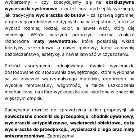
wybierzemy - czy zdecydujemy się na
ekskluzywne
wycieraczki systemowe
, czy też coś bardziej klasycznego,
jak tradycyjna
wycieraczka do butów
- za sprawą ogromnej
propozycji produktów dostępnych na naszej stronie, możesz
wybrać rozmiar, rodzaj, kolor, a nawet wzór, który Cię
interesuje. Wśród naszych propozycji można znaleźć
różnorodne
maty wewnętrzne
. które posiadają wkład
tekstylny, szczotkowy. a nawet gumowy, które zapewnią
bezpieczeństwo, estetykę, a nawet łatwość w czyszczeniu.
Pośród asortymentu odnajdziemy również wycieraczki
dostosowane do stosowania zewnętrznego, które wykonane
są ze znacznie wytrzymalszego materiału, odpornego na
wysokie temperatury, wilgotność, a także uszkodzenia
mechaniczne, na które wycieraczka jest narażona w znacznie
większym stopniu.
Zachęcamy również do sprawdzenia takich propozycji jak
nowoczesne chodniki do przedpokoju, chodnik dywanowy,
wycieraczki antypoślizgowe, wycieraczki obiektowe, duża
wycieraczka do przedpokoju, wycieraczki z logo oraz maty
antyzmęczeniowe.
Zapraszamy!