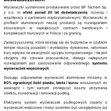
Wycieraczki systemowe produkowane przez BP Techem Sp.
z o.o. to
efekt ponad 20 lat doświadczenia
, rozwoju i
współpracy z partnerami międzynarodowymi. Wycieraczki w
profilach aluminiowych naszej produkcji są rozwiązaniem
stosowanym w największych centrach handlowych i
kompleksach biurowych w Polsce i za granicą.
Zanieczyszczenia, które dostają się do budynków w szybkim
tempie niszczą posadzki i wykładziny dywanowe, natomiast
kurz wpływa na awaryjność sprzętu komputerowego i nie jest
obojętny dla zdrowia pracowników, dlatego najlepszym
rozwiązaniem jest zastosowanie odpowiedniego
systemu
wycieraczek wejściowych.
Stosując odpowiednie wycieraczki aluminiowe możemy w
80% ograniczyć ilość piasku, błota i kurzu
wnoszonych do
wewnątrz i tym samym zmniejszyć koszty utrzymania
obiektu, konserwacji i renowacji podłóg.
Efektywny system wycieraczek podłogowych (oparty o
wycieraczki wejściowe i maty) powinien być uwzględniony już