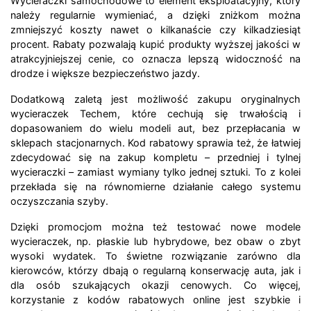
Wycieraczki samochodowe to element eksploatacyjny, który
należy regularnie wymieniać, a dzięki zniżkom można
zmniejszyć koszty nawet o kilkanaście czy kilkadziesiąt
procent. Rabaty pozwalają kupić produkty wyższej jakości w
atrakcyjniejszej cenie, co oznacza lepszą widoczność na
drodze i większe bezpieczeństwo jazdy.
Dodatkową zaletą jest możliwość zakupu oryginalnych
wycieraczek Techem, które cechują się trwałością i
dopasowaniem do wielu modeli aut, bez przepłacania w
sklepach stacjonarnych. Kod rabatowy sprawia też, że łatwiej
zdecydować się na zakup kompletu – przedniej i tylnej
wycieraczki – zamiast wymiany tylko jednej sztuki. To z kolei
przekłada się na równomierne działanie całego systemu
oczyszczania szyby.
Dzięki promocjom można też testować nowe modele
wycieraczek, np. płaskie lub hybrydowe, bez obaw o zbyt
wysoki wydatek. To świetne rozwiązanie zarówno dla
kierowców, którzy dbają o regularną konserwację auta, jak i
dla osób szukających okazji cenowych. Co więcej,
korzystanie z kodów rabatowych online jest szybkie i