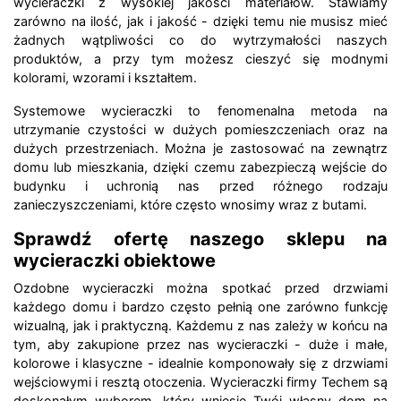
wycieraczki z wysokiej jakości materiałów. Stawiamy
zarówno na ilość, jak i jakość - dzięki temu nie musisz mieć
żadnych wątpliwości co do wytrzymałości naszych
produktów, a przy tym możesz cieszyć się modnymi
kolorami, wzorami i kształtem.
Systemowe wycieraczki to fenomenalna metoda na
utrzymanie czystości w dużych pomieszczeniach oraz na
dużych przestrzeniach. Można je zastosować na zewnątrz
domu lub mieszkania, dzięki czemu zabezpieczą wejście do
budynku i uchronią nas przed różnego rodzaju
zanieczyszczeniami, które często wnosimy wraz z butami.
Sprawdź ofertę naszego sklepu na
wycieraczki obiektowe
Ozdobne wycieraczki można spotkać przed drzwiami
każdego domu i bardzo często pełnią one zarówno funkcję
wizualną, jak i praktyczną. Każdemu z nas zależy w końcu na
tym, aby zakupione przez nas wycieraczki - duże i małe,
kolorowe i klasyczne - idealnie komponowały się z drzwiami
wejściowymi i resztą otoczenia. Wycieraczki firmy Techem są
doskonałym wyborem, który wniesie Twój własny dom na