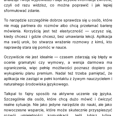
czyli od razu widzisz, co można poprawić i jak lepiej
sformułować zdanie.
To narzędzie szczególnie dobrze sprawdza się u osób, które
nie mają partnera do rozmów albo chcą przełamać barierę
mówienia. Korzyścią jest też elastyczność — uczysz się,
kiedy chcesz i gdzie chcesz, bez umawiania lekcji. Aplikacja
ma swój urok, bo stwarza wrażenie rozmowy z kimś, kto
naprawdę stara się pomóc w nauce.
Oczywiście nie jest idealnie — czasem zdarzają się błędy w
ocenie gramatyki czy wymowy, a wersja darmowa ma
ograniczenia, więc pełnię możliwości poznasz dopiero po
wykupieniu planu premium. Nadal też trzeba pamiętać, że
aplikacja nie zastąpi w pełni kontaktu z żywym nauczycielem i
naturalnego środowiska językowego.
Talkpal to fajny sposób na aktywne uczenie się języka.
Szczególnie dla osób, które chcą dużo mówić i ćwiczyć
realne sytuacje. Nie jako jedyne narzędzie do nauki, ale jako
nowoczesne wsparcie, które może skutecznie przyspieszyć
rozwój umiejętności komunikacji. Jeśli lubisz luźną,