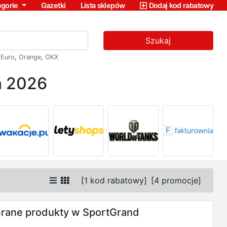
egorie
Gazetki
Lista sklepów
Dodaj kod rabatowy
Szukaj
,
Euro
,
Orange
,
OKX
ń 2026
[
1 kod rabatowy
]
[
4 promocje
]
rane produkty w SportGrand