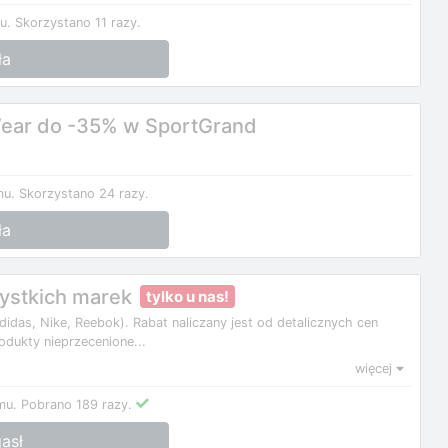
u.
Skorzystano 11 razy.
ła
Wear do -35% w SportGrand
mu.
Skorzystano 24 razy.
ła
ystkich marek
tylko u nas!
das, Nike, Reebok). Rabat naliczany jest od detalicznych cen
dukty nieprzecenione...
więcej
mu.
Pobrano 189 razy.
asł