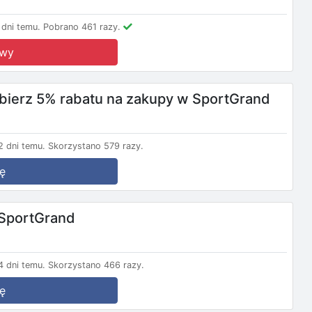
dni temu.
Pobrano 461 razy.
owy
odbierz 5% rabatu na zakupy w SportGrand
 dni temu.
Skorzystano 579 razy.
ę
 SportGrand
 dni temu.
Skorzystano 466 razy.
ę