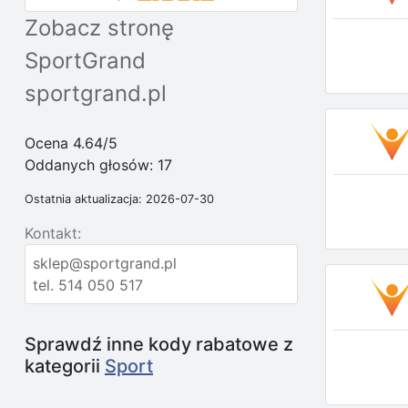
Zobacz stronę
SportGrand
sportgrand.pl
Ocena 4.64/5
Oddanych głosów:
17
Ostatnia aktualizacja: 2026-07-30
Kontakt:
sklep@sportgrand.pl
tel. 514 050 517
Sprawdź inne kody rabatowe z
kategorii
Sport