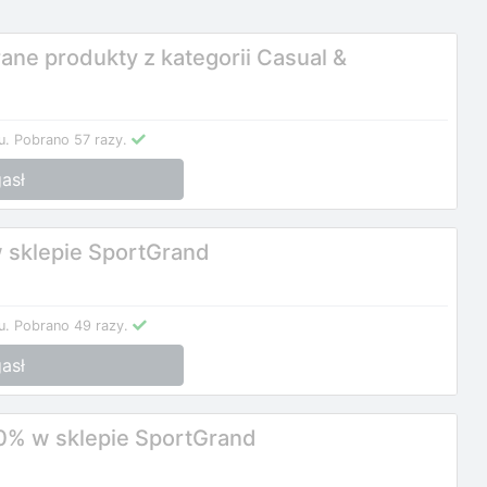
ne produkty z kategorii Casual &
u.
Pobrano 57 razy.
asł
 sklepie SportGrand
u.
Pobrano 49 razy.
asł
60% w sklepie SportGrand