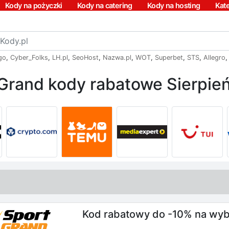
Kody na pożyczki
Kody na catering
Kody na hosting
Kat
go
,
Cyber_Folks
,
LH.pl
,
SeoHost
,
Nazwa.pl
,
WOT
,
Superbet
,
STS
,
Allegro
Grand kody rabatowe Sierpie
Kod rabatowy do -10% na wyb