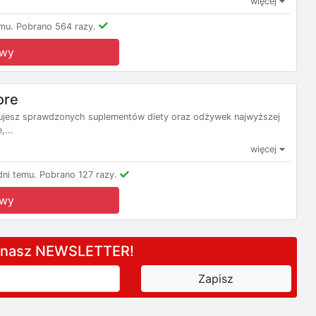
więcej
mu.
Pobrano 564 razy.
owy
ore
ukujesz sprawdzonych suplementów diety oraz odżywek najwyższej
,...
więcej
ni temu.
Pobrano 127 razy.
owy
a nasz NEWSLETTER!