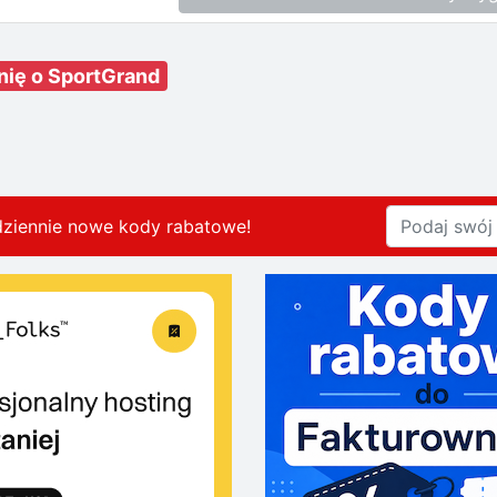
nię o SportGrand
dziennie nowe kody rabatowe
!