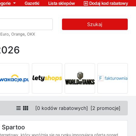
egorie
Gazetki
Lista sklepów
Dodaj kod rabatowy
Szukaj
,
Euro
,
Orange
,
OKX
2026
[
0 kodów rabatowych
]
[
2 promocje
]
 Spartoo
nternetowy, który wyróżnia się na rynku imponującą ofertą ponad