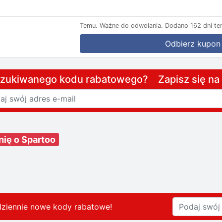
Temu.
Ważne do odwołania.
Dodano 162 dni te
Odbierz kupon
szukiwanego kodu rabatowego? Zapisz się n
nię o Spartoo
dziennie nowe kody rabatowe
!