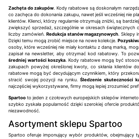
Zachęta do zakupów
. Kody rabatowe są doskonałym narzędzi
co zachęca do dokonania zakupu, nawet jeśli wcześniej nie p
klientów. Klienci, którzy regularnie otrzymują zniżki, są bar
zwiększyć sprzedaż, szczególnie w okresach świątecznych c
liczby zamówień.
Redukcja stanów magazynowych
. Sklepy 
Dzięki temu mogą zrobić miejsce na nowe kolekcje.
Pozyskiw
osoby, które wcześniej nie miały kontaktu z daną marką, mog
zapisał na newsletter, aby otrzymać kod rabatowy. To po
średniej wartości koszyka
. Kody rabatowe mogą być stosow
zakupach powyżej określonej kwoty, co skłania klientów 
rabatowe mogą być decydującym czynnikiem, który przekona k
stracić swojej pozycji na rynku.
Śledzenie skuteczności k
najczęściej wykorzystywane, firmy mogą lepiej zrozumieć pref
Spartoo
to jeden z czołowych europejskich sklepów internetow
szybko zyskała popularność dzięki szerokiej ofercie produkt
niezawodność.
Asortyment sklepu Spartoo
Spartoo oferuje imponujący wybór produktów, obejmujący t