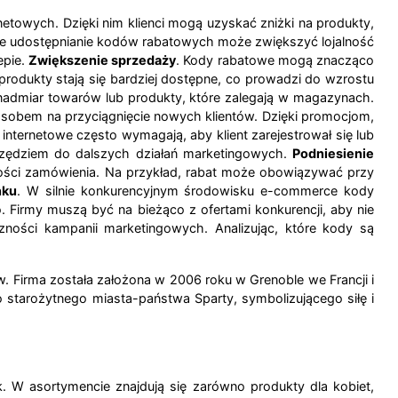
towych. Dzięki nim klienci mogą uzyskać zniżki na produkty,
ałe udostępnianie kodów rabatowych może zwiększyć lojalność
epie.
Zwiększenie sprzedaży
. Kody rabatowe mogą znacząco
odukty stają się bardziej dostępne, co prowadzi do wzrostu
nadmiar towarów lub produkty, które zalegają w magazynach.
obem na przyciągnięcie nowych klientów. Dzięki promocjom,
 internetowe często wymagają, aby klient zarejestrował się lub
rzędziem do dalszych działań marketingowych.
Podniesienie
ości zamówienia. Na przykład, rabat może obowiązywać przy
nku
. W silnie konkurencyjnym środowisku e-commerce kody
 Firmy muszą być na bieżąco z ofertami konkurencji, aby nie
zności kampanii marketingowych. Analizując, które kody są
w. Firma została założona w 2006 roku w Grenoble we Francji i
o starożytnego miasta-państwa Sparty, symbolizującego siłę i
 W asortymencie znajdują się zarówno produkty dla kobiet,