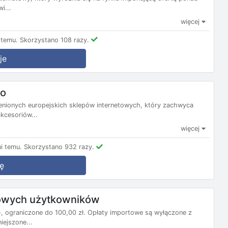
i...
więcej
 temu.
Skorzystano 108 razy.
je
oo
 cenionych europejskich sklepów internetowych, który zachwyca
kcesoriów...
więcej
i temu.
Skorzystano 932 razy.
ę
nowych użytkowników
 ograniczone do 100,00 zł. Opłaty importowe są wyłączone z
ejszone...