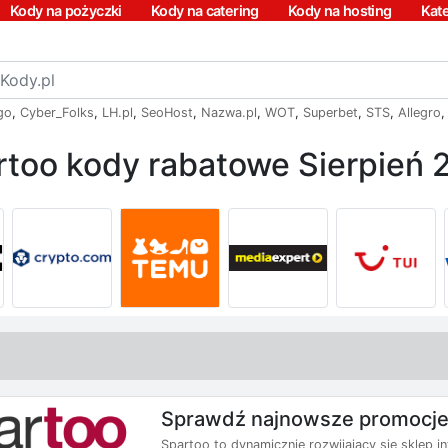
Kody na pożyczki
Kody na catering
Kody na hosting
Kat
go
,
Cyber_Folks
,
LH.pl
,
SeoHost
,
Nazwa.pl
,
WOT
,
Superbet
,
STS
,
Allegro
rtoo kody rabatowe Sierpień 
Sprawdź najnowsze promocje
Spartoo to dynamicznie rozwijający się sklep i