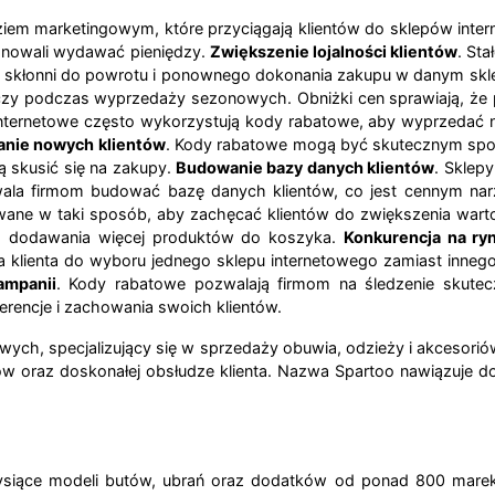
em marketingowym, które przyciągają klientów do sklepów interne
lanowali wydawać pieniędzy.
Zwiększenie lojalności klientów
. St
dziej skłonni do powrotu i ponownego dokonania zakupu w danym skl
zy podczas wyprzedaży sezonowych. Obniżki cen sprawiają, że pr
internetowe często wykorzystują kody rabatowe, aby wyprzedać 
anie nowych klientów
. Kody rabatowe mogą być skutecznym spos
ą skusić się na zakupy.
Budowanie bazy danych klientów
. Sklepy
zwala firmom budować bazę danych klientów, co jest cennym na
ane w taki sposób, aby zachęcać klientów do zwiększenia wart
do dodawania więcej produktów do koszyka.
Konkurencja na ry
lienta do wyboru jednego sklepu internetowego zamiast innego.
ampanii
. Kody rabatowe pozwalają firmom na śledzenie skutec
erencje i zachowania swoich klientów.
ych, specjalizujący się w sprzedaży obuwia, odzieży i akcesorió
ów oraz doskonałej obsłudze klienta. Nazwa Spartoo nawiązuje d
ysiące modeli butów, ubrań oraz dodatków od ponad 800 marek.