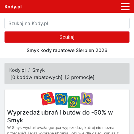
Kody.pl
Szukaj
Smyk kody rabatowe Sierpień 2026
Kody.pl
Smyk
[
0 kodów rabatowych
]
[
3 promocje
]
Wyprzedaż ubrań i butów do -50% w
Smyk
W Smyk wystartowała gorąca wyprzedaż, której nie można
przegapić! Teraz wybrane ubrania i obuwie dla dzieci kupisz z