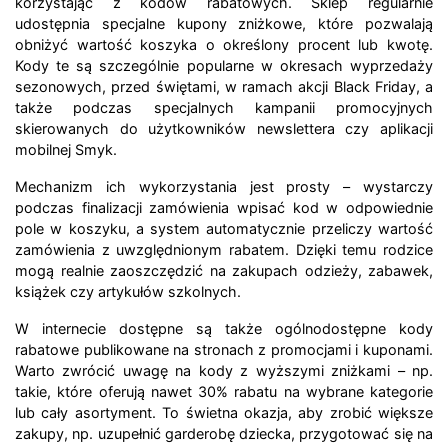
korzystając z kodów rabatowych. Sklep regularnie
udostępnia specjalne kupony zniżkowe, które pozwalają
obniżyć wartość koszyka o określony procent lub kwotę.
Kody te są szczególnie popularne w okresach wyprzedaży
sezonowych, przed świętami, w ramach akcji Black Friday, a
także podczas specjalnych kampanii promocyjnych
skierowanych do użytkowników newslettera czy aplikacji
mobilnej Smyk.
Mechanizm ich wykorzystania jest prosty – wystarczy
podczas finalizacji zamówienia wpisać kod w odpowiednie
pole w koszyku, a system automatycznie przeliczy wartość
zamówienia z uwzględnionym rabatem. Dzięki temu rodzice
mogą realnie zaoszczędzić na zakupach odzieży, zabawek,
książek czy artykułów szkolnych.
W internecie dostępne są także ogólnodostępne kody
rabatowe publikowane na stronach z promocjami i kuponami.
Warto zwrócić uwagę na kody z wyższymi zniżkami – np.
takie, które oferują nawet 30% rabatu na wybrane kategorie
lub cały asortyment. To świetna okazja, aby zrobić większe
zakupy, np. uzupełnić garderobę dziecka, przygotować się na