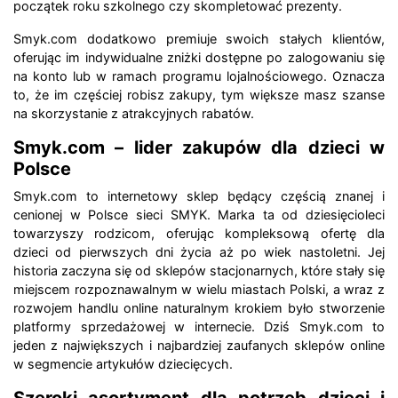
początek roku szkolnego czy skompletować prezenty.
Smyk.com dodatkowo premiuje swoich stałych klientów,
oferując im indywidualne zniżki dostępne po zalogowaniu się
na konto lub w ramach programu lojalnościowego. Oznacza
to, że im częściej robisz zakupy, tym większe masz szanse
na skorzystanie z atrakcyjnych rabatów.
Smyk.com – lider zakupów dla dzieci w
Polsce
Smyk.com to internetowy sklep będący częścią znanej i
cenionej w Polsce sieci SMYK. Marka ta od dziesięcioleci
towarzyszy rodzicom, oferując kompleksową ofertę dla
dzieci od pierwszych dni życia aż po wiek nastoletni. Jej
historia zaczyna się od sklepów stacjonarnych, które stały się
miejscem rozpoznawalnym w wielu miastach Polski, a wraz z
rozwojem handlu online naturalnym krokiem było stworzenie
platformy sprzedażowej w internecie. Dziś Smyk.com to
jeden z największych i najbardziej zaufanych sklepów online
w segmencie artykułów dziecięcych.
Szeroki asortyment dla potrzeb dzieci i