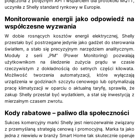
połączona z potężnym API i wsparciem dla protokołu MQTT,
uczyniła z Shelly standard rynkowy w Europie.
Monitorowanie energii jako odpowiedź na
współczesne wyzwania
W dobie rosnących kosztów energii elektrycznej, Shelly
przestało być postrzegane jedynie jako gadżet do sterowania
światłem, a stało się precyzyjnym narzędziem analitycznym.
Moduły z serii „PM” (Power Monitoring) pozwalają
użytkownikom na śledzenie zużycia prądu w czasie
rzeczywistym z dokładnością do setnych części kilowata.
Możliwość tworzenia automatyzacji, które wyłączają
urządzenia w godzinach szczytu cenowego lub optymalizują
pracę klimatyzacji w oparciu o aktualną taryfę, sprawiła, że
zakup Shelly przestał być wydatkiem, a stał się inwestycją z
mierzalnym czasem zwrotu.
Kody rabatowe – paliwo dla społeczności
Sukces komercyjny marki Shelly jest nierozerwalnie związany
z przemyślaną strategią cenową i promocyjną. Marka ta jako
jedna z niewielu w branży Smart Home tak skutecznie operuje