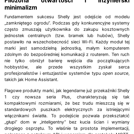
Filozofia otwartości i inżynierski
minimalizm
Fundamentem sukcesu Shelly jest odejście od modelu
„zamkniętego ogrodu”. Podczas gdy konkurencyjne systemy
często zmuszają użytkownika do zakupu kosztownych
jednostek centralnych (tzw. bramek lub hubów), Shelly
postawiło na wszechobecność sieci Wi-Fi. Każdy moduł tej
marki jest samodzielną jednostką, małym komputerem
zdolnym do bezpośredniej komunikacji z routerem. Ten ruch
nie tylko obniżył barierę wejścia dla początkujących
hobbystów, ale przede wszystkim zyskał serca
profesjonalistów i entuzjastów systemów typu
open source
,
takich jak Home Assistant.
Flagowe produkty marki, jak legendarne już przekaźniki Shelly
1 czy nowsza seria Plus, charakteryzują się tak
kompaktowymi rozmiarami, że bez trudu mieszczą się w
standardowych puszkach elektrycznych za istniejącymi
włącznikami światła. To podejście pozwala przekształcić
„głupi” dom w „inteligentny” bez kucia ścian i wymiany
drogiego osprzętu. To właśnie ta prostota implementacji,