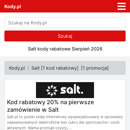
Kody.pl
Szukaj
Salt kody rabatowe Sierpień 2026
Kody.pl
Salt
[
1 kod rabatowy
]
[
1 promocja
]
Kod rabatowy 20% na pierwsze
zamówienie w Salt
Salt.pl to polski sklep internetowy wyspecjalizowany w sprzedaży
zaawansowanych elektrolitów bez cukru dla sportowców i osób
aktywnych. Marka promuje czysty,...