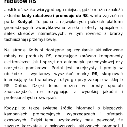
rabatów RS
Jeśli ktoś szuka wiarygodnego miejsca, gdzie można znaleźć
aktualne
kody rabatowe i promocje do RS
, warto zajrzeć na
portal
Kody.pl
. To jedna z największych polskich platform
gromadzących zweryfikowane zniżki i oferty specjalne z
setek sklepów internetowych, w tym również z branży
technicznej i przemysłowej.
Na stronie Kody.pl dostępne są regularnie aktualizowane
rabaty na produkty RS, obejmujące zarówno komponenty
elektroniczne, jak i sprzęt do automatyki przemysłowej czy
narzędzia pomiarowe. Portal jest przejrzysty i prosty w
obsłudze – wystarczy wyszukać markę
RS
, skopiować
interesujący kod rabatowy i użyć go przy zakupie w sklepie
RS Online. Dzięki temu można w prosty sposób
zaoszczędzić, nie rezygnując z wysokiej jakości i
profesjonalnych rozwiązań.
Kody.pl to także świetne źródło informacji o bieżących
kampaniach promocyjnych, wyprzedażach i ofertach
czasowych. Dzięki temu użytkownicy mają pewność, że
zawsze korzystają z najnowszych, aktywnych promocji i