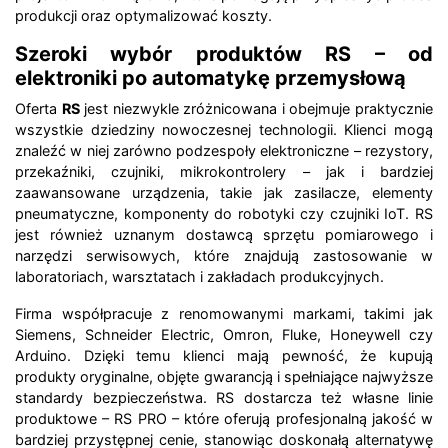
produkcji oraz optymalizować koszty.
Szeroki wybór produktów RS – od
elektroniki po automatykę przemysłową
Oferta
RS
jest niezwykle zróżnicowana i obejmuje praktycznie
wszystkie dziedziny nowoczesnej technologii. Klienci mogą
znaleźć w niej zarówno podzespoły elektroniczne – rezystory,
przekaźniki, czujniki, mikrokontrolery – jak i bardziej
zaawansowane urządzenia, takie jak zasilacze, elementy
pneumatyczne, komponenty do robotyki czy czujniki IoT. RS
jest również uznanym dostawcą sprzętu pomiarowego i
narzędzi serwisowych, które znajdują zastosowanie w
laboratoriach, warsztatach i zakładach produkcyjnych.
Firma współpracuje z renomowanymi markami, takimi jak
Siemens, Schneider Electric, Omron, Fluke, Honeywell czy
Arduino. Dzięki temu klienci mają pewność, że kupują
produkty oryginalne, objęte gwarancją i spełniające najwyższe
standardy bezpieczeństwa. RS dostarcza też własne linie
produktowe – RS PRO – które oferują profesjonalną jakość w
bardziej przystępnej cenie, stanowiąc doskonałą alternatywę