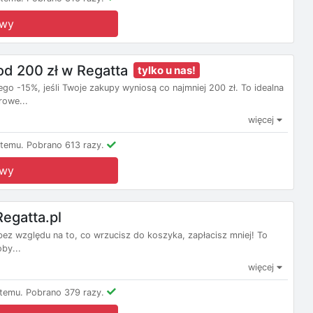
owy
d 200 zł w Regatta
tylko u nas!
 -15%, jeśli Twoje zakupy wyniosą co najmniej 200 zł. To idealna
rowe...
więcej
 temu.
Pobrano 613 razy.
owy
egatta.pl
bez względu na to, co wrzucisz do koszyka, zapłacisz mniej! To
by...
więcej
temu.
Pobrano 379 razy.