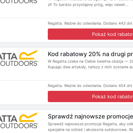
zł! To bardzo przystępny próg, więc nawet...
Regatta.
Ważne do odwołania.
Dodano 443 dni
Pokaż kod rabat
Kod rabatowy 20% na drugi p
W Regatta czeka na Ciebie świetna okazja — 20
Kupując dwa artykuły, tańszy z nich zostanie a
Regatta.
Ważne do odwołania.
Dodano 454 dni
Pokaż kod rabat
Sprawdź najnowsze promocje
Sprawdź najnowsze promocje Regatta, aby odkr
specjalne na odzież i akcesoria outdoorowe. War