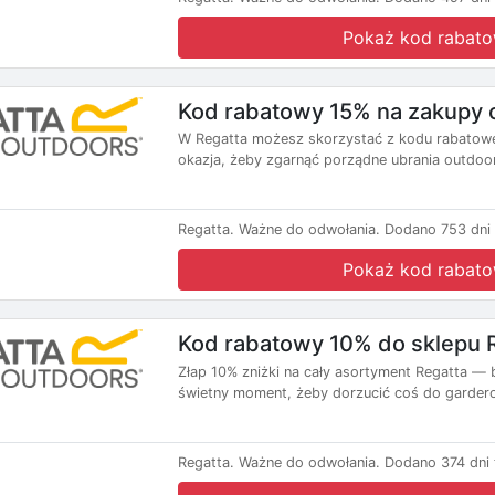
Pokaż kod rabat
Kod rabatowy 15% na zakupy o
W Regatta możesz skorzystać z kodu rabatowego
okazja, żeby zgarnąć porządne ubrania outdoo
Regatta.
Ważne do odwołania.
Dodano 753 dni
Pokaż kod rabat
Kod rabatowy 10% do sklepu R
Złap 10% zniżki na cały asortyment Regatta — 
świetny moment, żeby dorzucić coś do gardero
Regatta.
Ważne do odwołania.
Dodano 374 dni 