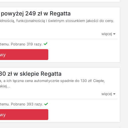
 powyżej 249 zł w Regatta
lidnością, funkcjonalnością i świetnym stosunkiem jakości do ceny.
więcej
 temu.
Pobrano 319 razy.
owy
30 zł w sklepie Regatta
 a ich łączna cena automatycznie spadnie do 130 zł! Ciepłe,
kiej...
więcej
 temu.
Pobrano 393 razy.
owy