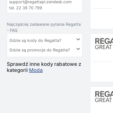
support@regattapl.zendesk.com
tel. 22 39 70 799
Najczęściej zadawane pytania Regatta
- FAQ
Gdzie są kody do Regatta?
Gdzie są promocje do Regatta?
Sprawdź inne kody rabatowe z
kategorii
Moda