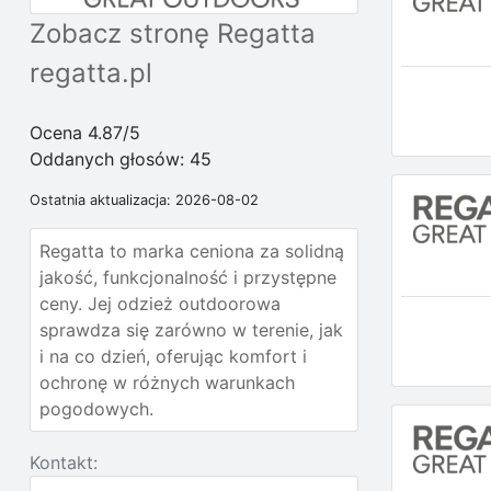
Zobacz stronę Regatta
regatta.pl
Ocena 4.87/5
Oddanych głosów:
45
Ostatnia aktualizacja: 2026-08-02
Regatta to marka ceniona za solidną
jakość, funkcjonalność i przystępne
ceny. Jej odzież outdoorowa
sprawdza się zarówno w terenie, jak
i na co dzień, oferując komfort i
ochronę w różnych warunkach
pogodowych.
Kontakt: