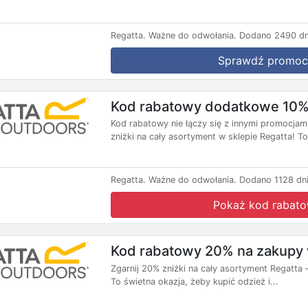
Regatta.
Ważne do odwołania.
Dodano 2490 dn
Sprawdź promoc
Kod rabatowy dodatkowe 10%
Kod rabatowy nie łączy się z innymi promocjam
zniżki na cały asortyment w sklepie Regatta! To
Regatta.
Ważne do odwołania.
Dodano 1128 dni
Pokaż kod rabat
Kod rabatowy 20% na zakupy 
Zgarnij 20% zniżki na cały asortyment Regatta
To świetna okazja, żeby kupić odzież i...