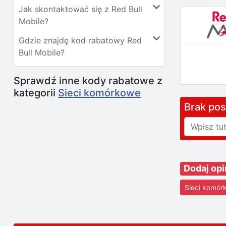
Jak skontaktować się z Red Bull
Mobile?
Gdzie znajdę kod rabatowy Red
Bull Mobile?
Sprawdź inne kody rabatowe z
kategorii
Sieci komórkowe
Brak po
Dodaj opi
Sieci komór