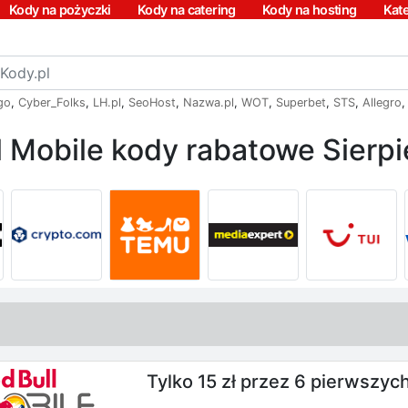
Kody na pożyczki
Kody na catering
Kody na hosting
Kat
go
,
Cyber_Folks
,
LH.pl
,
SeoHost
,
Nazwa.pl
,
WOT
,
Superbet
,
STS
,
Allegro
l Mobile kody rabatowe Sierp
Tylko 15 zł przez 6 pierwszyc