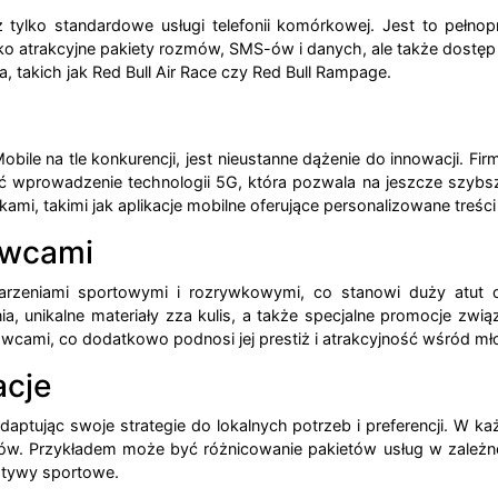
 tylko standardowe usługi telefonii komórkowej. Jest to pełnop
ylko atrakcyjne pakiety rozmów, SMS-ów i danych, ale także dostęp
takich jak Red Bull Air Race czy Red Bull Rampage.
bile na tle konkurencji, jest nieustanne dążenie do innowacji. 
wprowadzenie technologii 5G, która pozwala na jeszcze szybsze 
kami, takimi jak aplikacje mobilne oferujące personalizowane treśc
owcami
rzeniami sportowymi i rozrywkowymi, co stanowi duży atut d
a, unikalne materiały zza kulis, a także specjalne promocje z
wcami, co dodatkowo podnosi jej prestiż i atrakcyjność wśród mł
acje
ptując swoje strategie do lokalnych potrzeb i preferencji. W każd
w. Przykładem może być różnicowanie pakietów usług w zależno
jatywy sportowe.