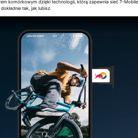
 komórkowym dzięki technologii, którą zapewnia sieć T-Mobile. 
kładnie tak, jak lubisz.