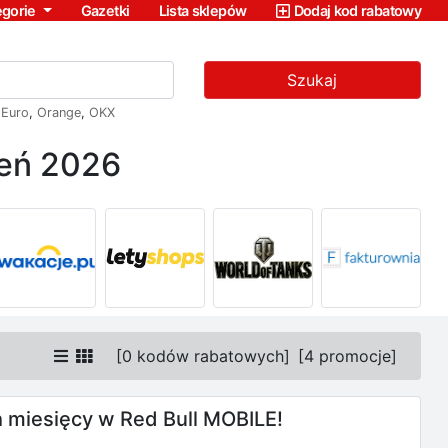
egorie
Gazetki
Lista sklepów
Dodaj kod rabatowy
Szukaj
,
Euro
,
Orange
,
OKX
ień 2026
[
0 kodów rabatowych
]
[
4 promocje
]
h miesięcy w Red Bull MOBILE!