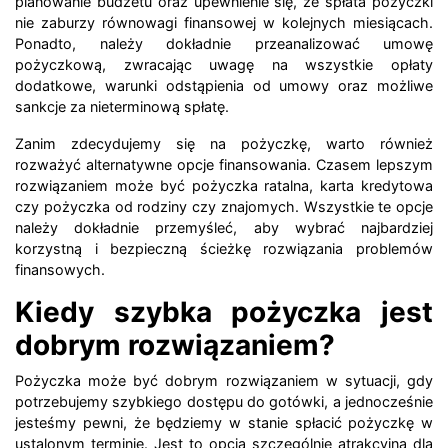
planowanie budżetu oraz upewnienie się, że spłata pożyczki
nie zaburzy równowagi finansowej w kolejnych miesiącach.
Ponadto, należy dokładnie przeanalizować umowę
pożyczkową, zwracając uwagę na wszystkie opłaty
dodatkowe, warunki odstąpienia od umowy oraz możliwe
sankcje za nieterminową spłatę.
Zanim zdecydujemy się na pożyczkę, warto również
rozważyć alternatywne opcje finansowania. Czasem lepszym
rozwiązaniem może być pożyczka ratalna, karta kredytowa
czy pożyczka od rodziny czy znajomych. Wszystkie te opcje
należy dokładnie przemyśleć, aby wybrać najbardziej
korzystną i bezpieczną ścieżkę rozwiązania problemów
finansowych.
Kiedy szybka pożyczka jest
dobrym rozwiązaniem?
Pożyczka może być dobrym rozwiązaniem w sytuacji, gdy
potrzebujemy szybkiego dostępu do gotówki, a jednocześnie
jesteśmy pewni, że będziemy w stanie spłacić pożyczkę w
ustalonym terminie. Jest to opcja szczególnie atrakcyjna dla