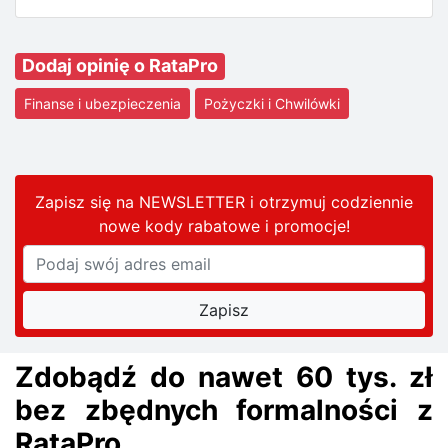
Dodaj opinię o RataPro
Finanse i ubezpieczenia
Pożyczki i Chwilówki
Zapisz się na NEWSLETTER i otrzymuj codziennie
nowe kody rabatowe
i promocje
!
Zdobądź do nawet 60 tys. zł
bez zbędnych formalności z
RataPro