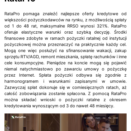
RataPro pomaga znaleźć najlepsze oferty kredytowe od
większości pożyczkodawców na rynku, z możliwością spłaty
od 1 do 48 rat, maksymalne RRSO wynosi 321%. RataPro
oferuje elastyczne warunki oraz szybką decyzję. Środki
finansowe zdobyte w ramach pożyczki ratalnej od instytucji
pożyczkowej można przeznaczyć na praktycznie każdy cel.
Mogą one więc posłużyć na sfinansowanie wakacji, zakup
sprzętu RTV/AGD, remont mieszkania, spłatę rachunków i inne
cele konsumpcyjne. Pieniądze na koncie mogą się pojawić
niemal natychmiastowo po zawarciu umowy o pożyczkę
przez Internet. Spłata pożyczki odbywa się zgodnie z
harmonogramem i warunkami zapisanymi w umowie.
Zazwyczaj spłat dokonuje się w comiesięcznych ratach, aż
całość zobowiązania zostanie spłacona. Z pomocą RataPro
można składać wnioski o pożyczki ratalne z okresem
kredytowania wynoszącym od 3 do nawet 48 miesięcy.