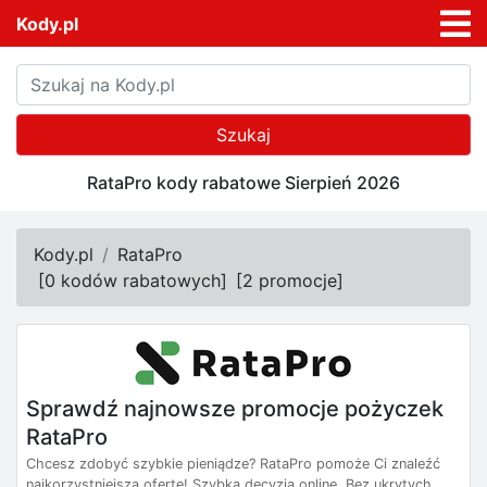
Kody.pl
Szukaj
RataPro kody rabatowe Sierpień 2026
Kody.pl
RataPro
[
0 kodów rabatowych
]
[
2 promocje
]
Sprawdź najnowsze promocje pożyczek
RataPro
Chcesz zdobyć szybkie pieniądze? RataPro pomoże Ci znaleźć
najkorzystniejszą ofertę! Szybka decyzja online. Bez ukrytych