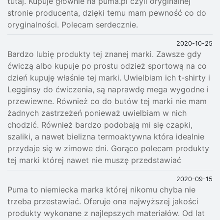
tutaj. Kupuje głównie na puma.pl czyli oryginalnej
stronie producenta, dzięki temu mam pewność co do
oryginalności. Polecam serdecznie.
2020-10-25
Bardzo lubię produkty tej znanej marki. Zawsze gdy
ćwiczą albo kupuje po prostu odzież sportową na co
dzień kupuję właśnie tej marki. Uwielbiam ich t-shirty i
Legginsy do ćwiczenia, są naprawdę mega wygodne i
przewiewne. Również co do butów tej marki nie mam
żadnych zastrzeżeń ponieważ uwielbiam w nich
chodzić. Również bardzo podobają mi się czapki,
szaliki, a nawet bielizna termoaktywna która idealnie
przydaje się w zimowe dni. Gorąco polecam produkty
tej marki której nawet nie muszę przedstawiać
2020-09-15
Puma to niemiecka marka której nikomu chyba nie
trzeba przestawiać. Oferuje ona najwyższej jakości
produkty wykonane z najlepszych materiałów. Od lat