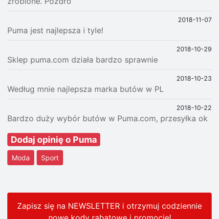
zrobione. Pozdro
2018-11-07
Puma jest najlepsza i tyle!
2018-10-29
Sklep puma.com działa bardzo sprawnie
2018-10-23
Według mnie najlepsza marka butów w PL
2018-10-22
Bardzo duży wybór butów w Puma.com, przesyłka ok
Dodaj opinię o Puma
Moda
Sport
Zapisz się na NEWSLETTER i otrzymuj codziennie
nowe kody rabatowe
i promocje
!