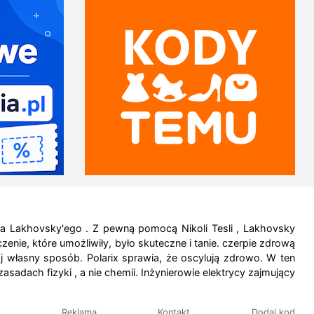
s'a Lakhovsky'ego . Z pewną pomocą Nikoli Tesli , Lakhovsky
ie, które umożliwiły, było skuteczne i tanie. czerpie zdrową
 własny sposób. Polarix sprawia, że ​​oscylują zdrowo. W ten
asadach fizyki , a nie chemii. Inżynierowie elektrycy zajmujący
Reklama
Kontakt
Dodaj kod