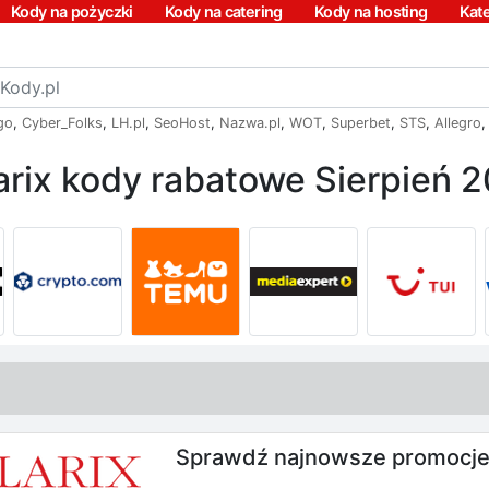
Kody na pożyczki
Kody na catering
Kody na hosting
Kat
go
,
Cyber_Folks
,
LH.pl
,
SeoHost
,
Nazwa.pl
,
WOT
,
Superbet
,
STS
,
Allegro
arix kody rabatowe Sierpień 
Sprawdź najnowsze promocje 