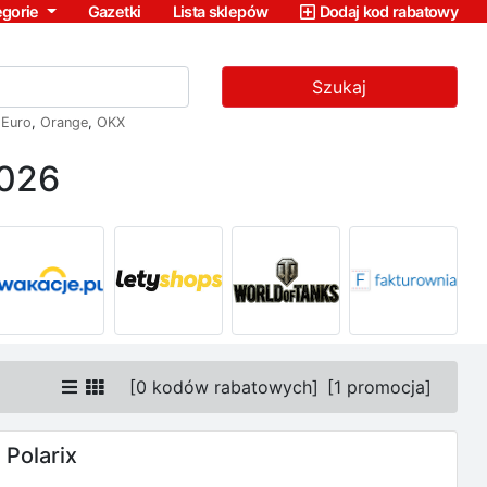
egorie
Gazetki
Lista sklepów
Dodaj kod rabatowy
Szukaj
,
Euro
,
Orange
,
OKX
2026
[
0 kodów rabatowych
]
[
1 promocja
]
Polarix