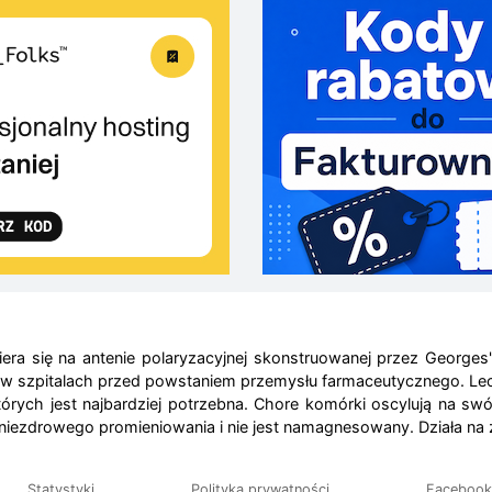
iera się na antenie polaryzacyjnej skonstruowanej przez George
 szpitalach przed powstaniem przemysłu farmaceutycznego. Leczen
órych jest najbardziej potrzebna. Chore komórki oscylują na swój
e niezdrowego promieniowania i nie jest namagnesowany. Działa na z
Statystyki
Polityka prywatności
Facebook