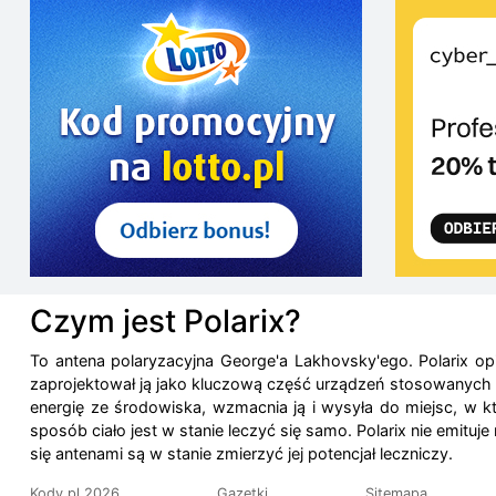
Czym jest Polarix?
To antena polaryzacyjna George'a Lakhovsky'ego. Polarix op
zaprojektował ją jako kluczową część urządzeń stosowanych w
energię ze środowiska, wzmacnia ją i wysyła do miejsc, w kt
sposób ciało jest w stanie leczyć się samo. Polarix nie emituj
się antenami są w stanie zmierzyć jej potencjał leczniczy.
Kody.pl 2026
Gazetki
Sitemapa