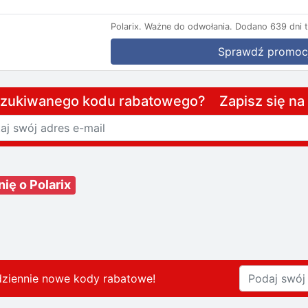
Polarix.
Ważne do odwołania.
Dodano 639 dni 
Sprawdź promoc
szukiwanego kodu rabatowego? Zapisz się n
nię o Polarix
dziennie nowe kody rabatowe
!