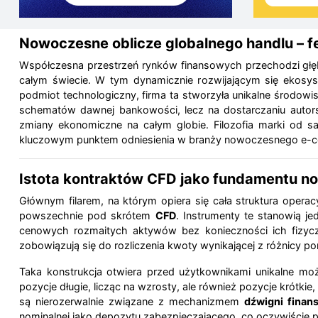
Nowoczesne oblicze globalnego handlu – 
Współczesna przestrzeń rynków finansowych przechodzi głę
całym świecie. W tym dynamicznie rozwijającym się ekosy
podmiot technologiczny, firma ta stworzyła unikalne środowisk
schematów dawnej bankowości, lecz na dostarczaniu autor
zmiany ekonomiczne na całym globie. Filozofia marki od sam
kluczowym punktem odniesienia w branży nowoczesnego e-
Istota kontraktów CFD jako fundamentu no
Głównym filarem, na którym opiera się cała struktura oper
powszechnie pod skrótem
CFD
. Instrumenty te stanowią j
cenowych rozmaitych aktywów bez konieczności ich fizycz
zobowiązują się do rozliczenia kwoty wynikającej z różnicy p
Taka konstrukcja otwiera przed użytkownikami unikalne możl
pozycje długie, licząc na wzrosty, ale również pozycje krótki
są nierozerwalnie związane z mechanizmem
dźwigni finan
nominalnej jako depozytu zabezpieczającego, co oczywiście pot