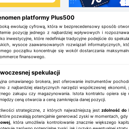
fenomen platformy Plus500
boką ewolucję cyfrową, która w bezprecedensowy sposób otworzy
stemie pozycję jednego z najbardziej wpływowych i rozpoznawa
o inwestycyjne, które redefiniuje tradycyjne podejście do spekula
skich, wysoce zaawansowanych rozwiązań informatycznych, kt
ego początku koncentruje się wokół dostarczania maksymalnej p
commerce finansowego.
woczesnej spekulacji
acyjna omawianego brokera, jest oferowanie instrumentów pochod
edno z najbardziej elastycznych narzędzi współczesnej ekonomi
nego zakupu czy magazynowania. Istota kontraktu opiera się
omiędzy ceną otwarcia a ceną zamknięcia danej pozycji.
iwości strategiczne, z których najważniejszą jest
zdolność do 
e, które pozwalają potencjalnie generować zyski w momentach, gdy
sowej
, która umożliwia kontrolowanie znacznie większego kapi
ęguje zarówno potencjalne zyski, jak i ryzyko ewentualnej straty.