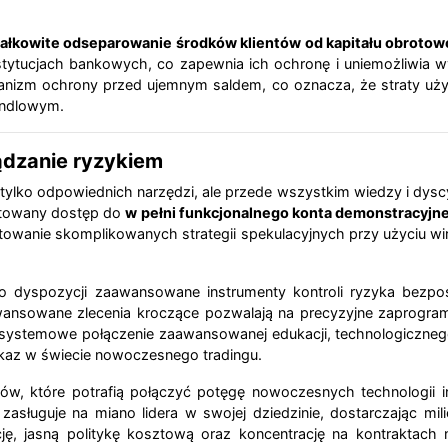
ałkowite odseparowanie środków klientów od kapitału obrotow
tucjach bankowych, co zapewnia ich ochronę i uniemożliwia wyko
izm ochrony przed ujemnym saldem, co oznacza, że straty użyt
andlowym.
ądzanie ryzykiem
ylko odpowiednich narzędzi, ale przede wszystkim wiedzy i dyscy
mitowany dostęp do
w pełni funkcjonalnego konta demonstracyjn
wanie skomplikowanych strategii spekulacyjnych przy użyciu wirt
dyspozycji zaawansowane instrumenty kontroli ryzyka bezpośre
awansowane zlecenia kroczące pozwalają na precyzyjne zaprogr
o systemowe połączenie zaawansowanej edukacji, technologiczne
kaz w świecie nowoczesnego tradingu.
ów, które potrafią połączyć potęgę nowoczesnych technologii 
asługuje na miano lidera w swojej dziedzinie, dostarczając mil
ę, jasną politykę kosztową oraz koncentrację na kontraktach n