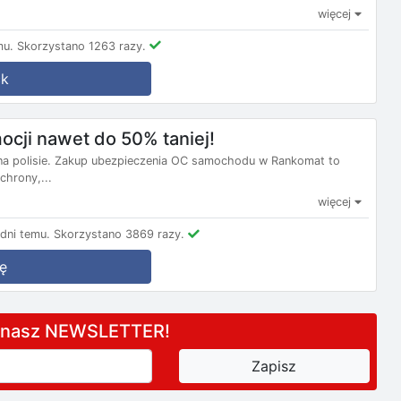
więcej
mu.
Skorzystano 1263 razy.
ck
cji nawet do 50% taniej!
 na polisie. Zakup ubezpieczenia OC samochodu w Rankomat to
chrony,...
więcej
dni temu.
Skorzystano 3869 razy.
ę
a nasz NEWSLETTER!