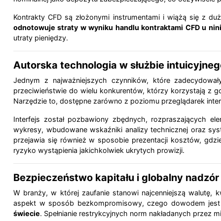
Kontrakty CFD są złożonymi instrumentami i wiążą się z d
odnotowuje straty w wyniku handlu kontraktami CFD u nin
utraty pieniędzy.
Autorska technologia w służbie intuicyjneg
Jednym z najważniejszych czynników, które zadecydowały
przeciwieństwie do wielu konkurentów, którzy korzystają z 
Narzędzie to, dostępne zarówno z poziomu przeglądarek intern
Interfejs został pozbawiony zbędnych, rozpraszających e
wykresy, wbudowane wskaźniki analizy technicznej oraz sys
przejawia się również w sposobie prezentacji kosztów, gdzi
ryzyko wystąpienia jakichkolwiek ukrytych prowizji.
Bezpieczeństwo kapitału i globalny nadzór
W branży, w której zaufanie stanowi najcenniejszą walutę, k
aspekt w sposób bezkompromisowy, czego dowodem jest 
świecie
. Spełnianie restrykcyjnych norm nakładanych przez mi