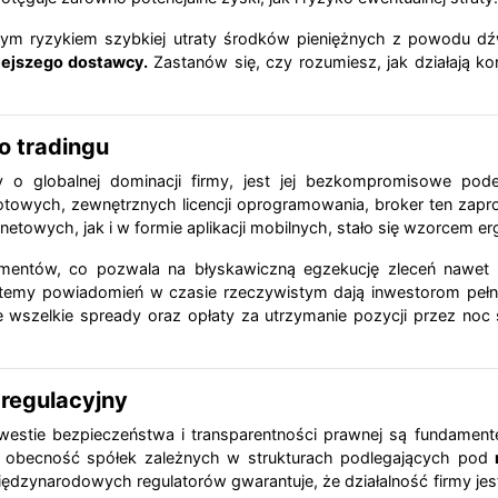
użym ryzykiem szybkiej utraty środków pieniężnych z powodu dź
iejszego dostawcy.
Zastanów się, czy rozumiesz, jak działają k
o tradingu
 o globalnej dominacji firmy, jest jej bezkompromisowe pod
gotowych, zewnętrznych licencji oprogramowania, broker ten zapr
etowych, jak i w formie aplikacji mobilnych, stało się wzorcem er
lementów, co pozwala na błyskawiczną egzekucję zleceń nawe
temy powiadomień w czasie rzeczywistym dają inwestorom pełną k
e wszelkie spready oraz opłaty za utrzymanie pozycji przez no
 regulacyjny
westie bezpieczeństwa i transparentności prawnej są fundamentem
obecność spółek zależnych w strukturach podlegających pod
ędzynarodowych regulatorów gwarantuje, że działalność firmy jest 