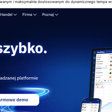
rolowanym i maksymalnie dostosowanym do dynamicznego tempa w