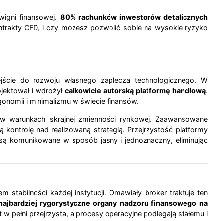
wigni finansowej.
80% rachunków inwestorów detalicznych
ontrakty CFD, i czy możesz pozwolić sobie na wysokie ryzyko
ejście do rozwoju własnego zaplecza technologicznego. W
ojektował i wdrożył
całkowicie autorską platformę handlową
.
gonomii i minimalizmu w świecie finansów.
t w warunkach skrajnej zmienności rynkowej. Zaawansowane
ontrolę nad realizowaną strategią. Przejrzystość platformy
c są komunikowane w sposób jasny i jednoznaczny, eliminując
 stabilności każdej instytucji. Omawiały broker traktuje ten
najbardziej rygorystyczne organy nadzoru finansowego na
w pełni przejrzysta, a procesy operacyjne podlegają stałemu i