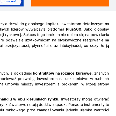
ła drzwi do globalnego kapitału inwestorom detalicznym na
lnych liderów wywalczyła platforma
Plus500
. Jako globalny
cji rynkowej. Sukces tego brokera nie opiera się na powielaniu
óre pozwalają użytkownikom na błyskawiczne reagowanie na
rzejrzystości, płynności oraz intuicyjności, co uczyniło ją
nych, a dokładniej
kontraktów na różnice kursowe
, znanych
i, ponieważ pozwalają inwestorom na uczestnictwo w ruchach
 na umowie między inwestorem a brokerem, w której strony
handlu w obu kierunkach rynku
. Inwestorzy mogą otwierać
 rynki światowe notują dotkliwe spadki. Ponadto instrumenty te
tału rynkowego przy zaangażowaniu jedynie ułamka wartości