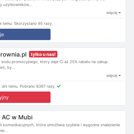
ny użytkowników...
więcej
i temu.
Skorzystano 95 razy.
je
rownia.pl
tylko u nas!
o kodu promocyjnego, który daje Ci aż 25% rabatu na zakup
t, by...
więcej
 dni temu.
Pobrano 8397 razy.
yjny
i AC w Mubi
 komunikacyjnych, która umożliwia szybkie i wygodne znalezienie
ie...