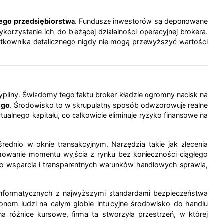
ego przedsiębiorstwa
. Fundusze inwestorów są deponowane
rzystanie ich do bieżącej działalności operacyjnej brokera.
kownika detalicznego nigdy nie mogą przewyższyć wartości
pliny. Świadomy tego faktu broker kładzie ogromny nacisk na
ego
. Środowisko to w skrupulatny sposób odwzorowuje realne
ualnego kapitału, co całkowicie eliminuje ryzyko finansowe na
dnio w oknie transakcyjnym. Narzędzia takie jak zlecenia
amowanie momentu wyjścia z rynku bez konieczności ciągłego
go wsparcia i transparentnych warunków handlowych sprawia,
informatycznych z najwyższymi standardami bezpieczeństwa
ionom ludzi na całym globie intuicyjne środowisko do handlu
a różnice kursowe, firma ta stworzyła przestrzeń, w której