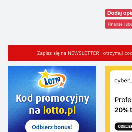
Dodaj opi
Finanse i ub
Zapisz się na NEWSLETTER i otrzymuj co