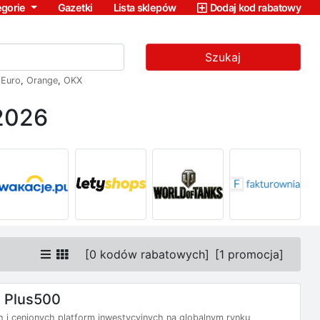
egorie
Gazetki
Lista sklepów
Dodaj kod rabatowy
Szukaj
,
Euro
,
Orange
,
OKX
 2026
[
0 kodów rabatowych
]
[
1 promocja
]
 Plus500
h i cenionych platform inwestycyjnych na globalnym rynku