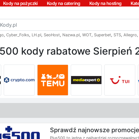
Kody na pożyczki
Kody na catering
Kody na hosting
Kat
go
,
Cyber_Folks
,
LH.pl
,
SeoHost
,
Nazwa.pl
,
WOT
,
Superbet
,
STS
,
Allegro
500 kody rabatowe Sierpień
Sprawdź najnowsze promocje
Plus500 to jedna z najbardziej rozpoznawalnyc