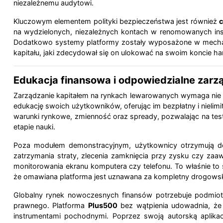
niezależnemu audytowi.
Kluczowym elementem polityki bezpieczeństwa jest również
c
na wydzielonych, niezależnych kontach w renomowanych insty
Dodatkowo systemy platformy zostały wyposażone w mechan
kapitału, jaki zdecydował się on ulokować na swoim koncie h
Edukacja finansowa i odpowiedzialne zarz
Zarządzanie kapitałem na rynkach lewarowanych wymaga nie t
edukację swoich użytkowników, oferując im bezpłatny i nieli
warunki rynkowe, zmienność oraz spready, pozwalając na testo
etapie nauki.
Poza modułem demonstracyjnym, użytkownicy otrzymują do 
zatrzymania straty, zlecenia zamknięcia przy zysku czy za
monitorowania ekranu komputera czy telefonu. To właśnie t
że omawiana platforma jest uznawana za kompletny drogows
Globalny rynek nowoczesnych finansów potrzebuje podmiot
prawnego. Platforma
Plus500
bez wątpienia udowadnia, że z
instrumentami pochodnymi. Poprzez swoją autorską aplikacj