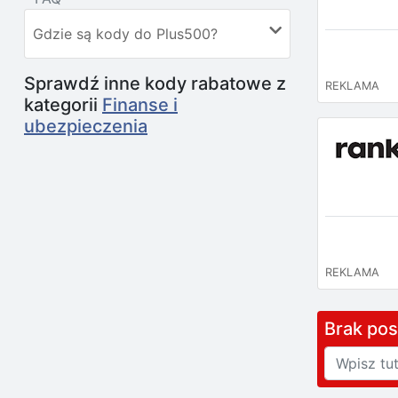
Gdzie są kody do Plus500?
Sprawdź inne kody rabatowe z
REKLAMA
kategorii
Finanse i
ubezpieczenia
REKLAMA
Brak po