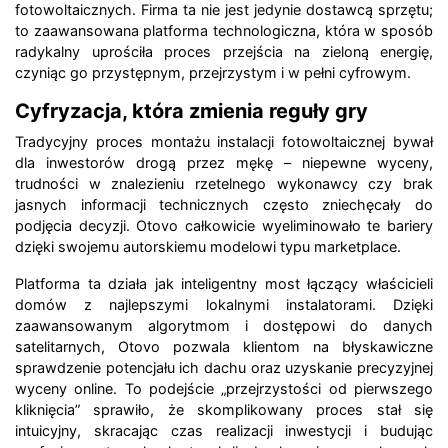
fotowoltaicznych. Firma ta nie jest jedynie dostawcą sprzętu;
to zaawansowana platforma technologiczna, która w sposób
radykalny uprościła proces przejścia na zieloną energię,
czyniąc go przystępnym, przejrzystym i w pełni cyfrowym.
Cyfryzacja, która zmienia reguły gry
Tradycyjny proces montażu instalacji fotowoltaicznej bywał
dla inwestorów drogą przez mękę – niepewne wyceny,
trudności w znalezieniu rzetelnego wykonawcy czy brak
jasnych informacji technicznych często zniechęcały do
podjęcia decyzji. Otovo całkowicie wyeliminowało te bariery
dzięki swojemu autorskiemu modelowi typu marketplace.
Platforma ta działa jak inteligentny most łączący właścicieli
domów z najlepszymi lokalnymi instalatorami. Dzięki
zaawansowanym algorytmom i dostępowi do danych
satelitarnych, Otovo pozwala klientom na błyskawiczne
sprawdzenie potencjału ich dachu oraz uzyskanie precyzyjnej
wyceny online. To podejście „przejrzystości od pierwszego
kliknięcia” sprawiło, że skomplikowany proces stał się
intuicyjny, skracając czas realizacji inwestycji i budując