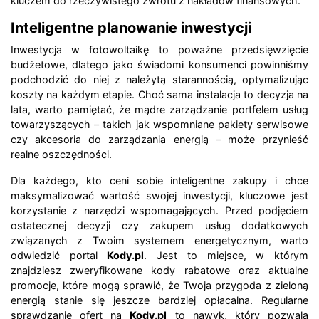
kluczem do rzeczywistego zwrotu z nakładów finansowych.
Inteligentne planowanie inwestycji
Inwestycja w fotowoltaikę to poważne przedsięwzięcie
budżetowe, dlatego jako świadomi konsumenci powinniśmy
podchodzić do niej z należytą starannością, optymalizując
koszty na każdym etapie. Choć sama instalacja to decyzja na
lata, warto pamiętać, że mądre zarządzanie portfelem usług
towarzyszących – takich jak wspomniane pakiety serwisowe
czy akcesoria do zarządzania energią – może przynieść
realne oszczędności.
Dla każdego, kto ceni sobie inteligentne zakupy i chce
maksymalizować wartość swojej inwestycji, kluczowe jest
korzystanie z narzędzi wspomagających. Przed podjęciem
ostatecznej decyzji czy zakupem usług dodatkowych
związanych z Twoim systemem energetycznym, warto
odwiedzić portal
Kody.pl
. Jest to miejsce, w którym
znajdziesz zweryfikowane kody rabatowe oraz aktualne
promocje, które mogą sprawić, że Twoja przygoda z zieloną
energią stanie się jeszcze bardziej opłacalna. Regularne
sprawdzanie ofert na
Kody.pl
to nawyk, który pozwala