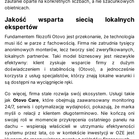
zaufanie oparte na konkretnych liczbach, a nie szacunkowych
obietnicach.
Jakość wsparta siecią lokalnych
ekspertów
Fundamentem filozofii Otovo jest przekonanie, że technologia
musi iść w parze z fachowością. Firma nie zatrudnia tysięcy
anonimowych monterów, lecz tworzy sieć zweryfikowanych,
lokalnych partnerów. Taki model biznesowy jest niezwykle
efektywny: klient zyskuje wsparcie firmy z dużym
doświadczeniem i stabilnością (Otovo), a jednocześnie
korzysta z usług specjalistów, którzy znają lokalne warunki i
są dostępni na wyciągnięcie ręki.
Co więcej, firma stale rozwija swój ekosystem. Usługi takie
jak
Otovo Care
, które obejmują zaawansowany monitoring
24/7, serwis i optymalizację wydajności, pokazują, że marka
myśli o relacji z klientem długoterminowo. Nie kończą oni
swojej roli w momencie przykręcenia ostatniego panelu na
dachu – wspierają właścicieli w utrzymaniu efektywności
systemu przez lata, co w kontekście inwestycji w OZE jest