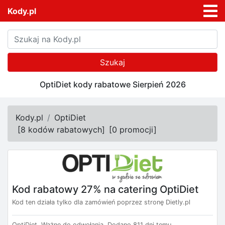
Kody.pl
Szukaj
OptiDiet kody rabatowe Sierpień 2026
Kody.pl
OptiDiet
[
8 kodów rabatowych
]
[
0 promocji
]
Kod rabatowy 27% na catering OptiDiet
Kod ten działa tylko dla zamówień poprzez stronę Dietly.pl
OptiDiet.
Ważne do odwołania.
Dodano 811 dni temu.