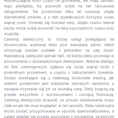
wystarczającej ilości czasu na gotowanie, ale mają zamiast
tego pieniądze, by pozwolić sobie na tak luksusowe
udogodnienie. Na przestrzeni kilku lat sytuacja uległa
diametralnej zmianie, a z diet pudełkowych korzysta coraz
więcej osób. Zmieniły się również ceny, dzięki czemu niemal
każdy może sobie pozwolić na taką oszczędność czasu oraz
wygodę.
Catering dietetyczny to rodzaj usługi polegającej na
dostarczaniu wybranej diety pod wskazany adres. Klient
otrzymuje zestaw pudełek z jedzeniem na cały dzień.
Największą zaletą jest jednak fakt, że każda dieta powstaje w
porozumieniu z doświadczonym dietetykiem. Właśnie dlatego
do firm cateringowych zgłasza się coraz więcej osób z
konkretnym probemem, a często z zaburzeniami żywienia.
Osoby borykające się z nadwagą doskonale wiedzą, jak
wielkim problemem jest wdrażanie zdrowych nawyków, a
nastęnie trzymanie się ich za wszelką cenę. Diety kojarzą się
przede wszystkim z wyrzeczeniami i rosnącą frustracją.
Catering dietetyczny dowiódł, że proces redukowania masy
ciała wcale nie musi wyglądać w ten sposób. Dieta redukcyjna
może zostać przygotowana w sposób spersonalizowany, a
zatem składać się przede wszystkim z produktów, za którymi