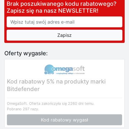
Brak poszukiwanego kodu rabatowego?
Zapisz się na nasz NEWSLETTER!
Oferty wygasłe:
Kod rabatowy 5% na produkty marki
Bitdefender
OmegaSoft.
Oferta zakończyła się 2260 dni temu.
Pobrano 297 razy.
Kod rabatowy wygasł