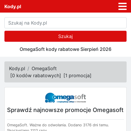
Kody.pl
Szukaj
OmegaSoft kody rabatowe Sierpień 2026
Kody.pl
OmegaSoft
[
0 kodów rabatowych
]
[
1 promocja
]
Sprawdź najnowsze promocje Omegasoft
OmegaSoft.
Ważne do odwołania.
Dodano 3176 dni temu.
Skorzystano 1112 razy.