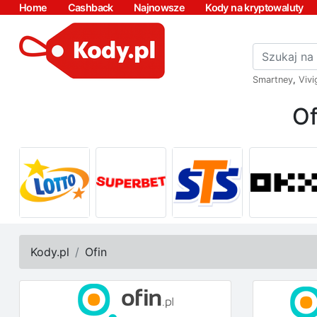
Home
Cashback
Najnowsze
Kody na kryptowaluty
Smartney
,
Vivi
Of
Kody.pl
Ofin