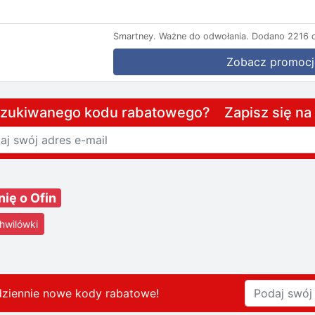
Smartney.
Ważne do odwołania.
Dodano 2216 d
Zobacz promocj
szukiwanego kodu rabatowego? Zapisz się n
nię o Ofin
hwilówki
dziennie nowe kody rabatowe
!