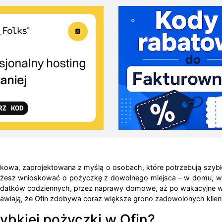
zkowa, zaprojektowana z myślą o osobach, które potrzebują szyb
ej możesz wnioskować o pożyczkę z dowolnego miejsca – w domu, 
wydatków codziennych, przez naprawy domowe, aż po wakacyjne w
rawiają, że Ofin zdobywa coraz większe grono zadowolonych klien
ybkiej pożyczki w Ofin?