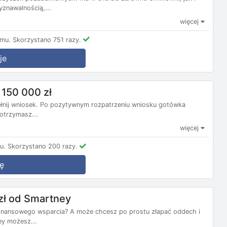
yznawalnością,...
więcej
emu.
Skorzystano 751 razy.
je
 150 000 zł
pełnij wniosek. Po pozytywnym rozpatrzeniu wniosku gotówka
otrzymasz...
więcej
u.
Skorzystano 200 razy.
ę
zł od Smartney
finansowego wsparcia? A może chcesz po prostu złapać oddech i
y możesz...