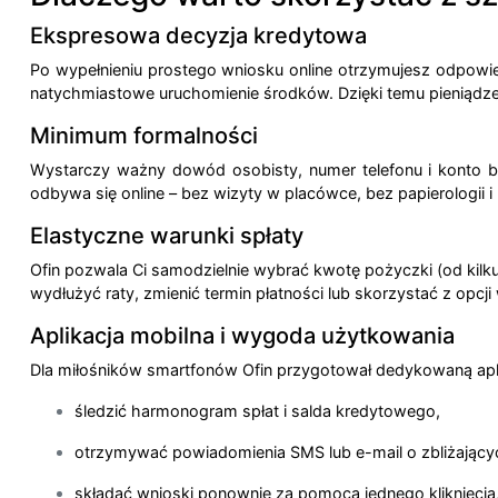
Ekspresowa decyzja kredytowa
Po wypełnieniu prostego wniosku online otrzymujesz odpowiedź
natychmiastowe uruchomienie środków. Dzięki temu pieniądze
Minimum formalności
Wystarczy ważny dowód osobisty, numer telefonu i konto b
odbywa się online – bez wizyty w placówce, bez papierologii i 
Elastyczne warunki spłaty
Ofin pozwala Ci samodzielnie wybrać kwotę pożyczki (od kilkuse
wydłużyć raty, zmienić termin płatności lub skorzystać z opcj
Aplikacja mobilna i wygoda użytkowania
Dla miłośników smartfonów Ofin przygotował dedykowaną aplik
śledzić harmonogram spłat i salda kredytowego,
otrzymywać powiadomienia SMS lub e-mail o zbliżającyc
składać wnioski ponownie za pomocą jednego kliknięcia