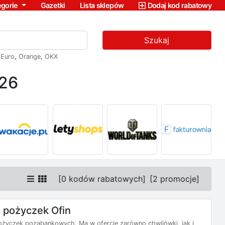
egorie
Gazetki
Lista sklepów
Dodaj kod rabatowy
Szukaj
,
Euro
,
Orange
,
OKX
026
[
0 kodów rabatowych
]
[
2 promocje
]
 pożyczek Ofin
pożyczek pozabankowych. Ma w ofercie zarówno chwilówki, jak i