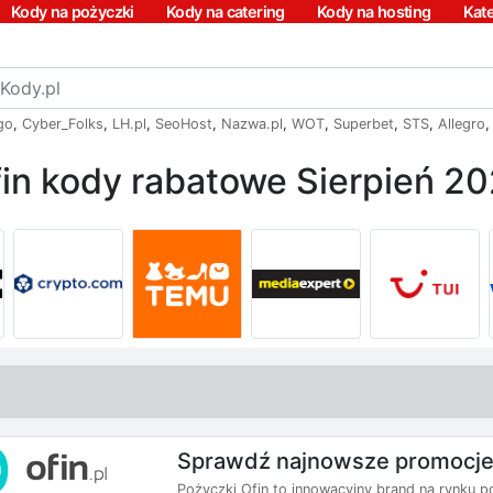
Kody na pożyczki
Kody na catering
Kody na hosting
Kat
go
,
Cyber_Folks
,
LH.pl
,
SeoHost
,
Nazwa.pl
,
WOT
,
Superbet
,
STS
,
Allegro
in kody rabatowe Sierpień 2
Sprawdź najnowsze promocje
Pożyczki Ofin to innowacyjny brand na rynku 