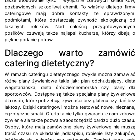
także stosowanie tylko i wyłącznie zdrowych składników,
pozbawionych szkodliwej chemii. To właśnie dlatego firmy
cateringowe mają dobre kontakty ze sprawdzonymi
podmiotami, które dostarczają żywność ekologiczną od
lokalnych rolników. Nad całością przygotowywanych
posiłków czuwają także najlepsi kucharze, którzy dbają o
piękne podanie potraw.
Dlaczego warto zamówić
catering dietetyczny?
W ramach cateringu dietetycznego zwykle można zamawiać
różne plany żywieniowe takie jak: plan odchudzający, dieta
wegetariańska, dieta śródziemnomorska czy plany dla
sportowców. Dostępne są także specjalne plany żywieniowe
dla osób, które potrzebują żywności bez glutenu czy dań bez
laktozy. Dzięki cateringowi można testować nowe, nieznane,
egzotyczne smaki. Oferta ta nie tylko gwarantuje nam zdrowe
żywienie ale także pozwala zaoszczędzić bardzo dużo czasu.
Osoby, które mają zamówione plany żywieniowe nie muszą
tracić czasu na układanie jadłospisu, robienie listy zakupów,
jeżdżenie do sklepów czy gotowanie. Zamiast tego, gdy