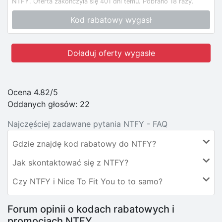
NTFY.
Oferta zakończyła się 401 dni temu.
Pobrano 18 razy.
Kod rabatowy wygasł
Doładuj oferty wygasłe
Ocena 4.82/5
Oddanych głosów:
22
Najczęściej zadawane pytania NTFY - FAQ
Gdzie znajdę kod rabatowy do NTFY?
Jak skontaktować się z NTFY?
Czy NTFY i Nice To Fit You to to samo?
Forum opinii o kodach rabatowych i
promocjach NTFY