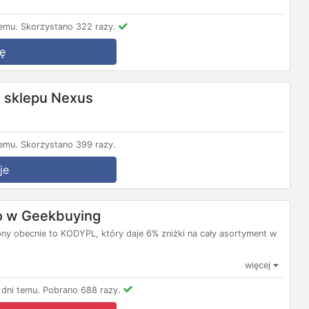
emu.
Skorzystano 322 razy.
ę
 sklepu Nexus
emu.
Skorzystano 399 razy.
je
o w Geekbuying
y obecnie to KODYPL, który daje 6% zniżki na cały asortyment w
więcej
dni temu.
Pobrano 688 razy.