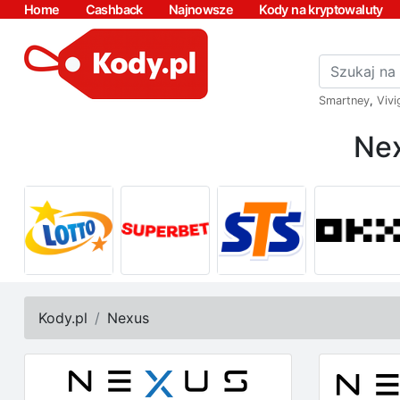
Home
Cashback
Najnowsze
Kody na kryptowaluty
Smartney
,
Vivi
Nex
Kody.pl
Nexus