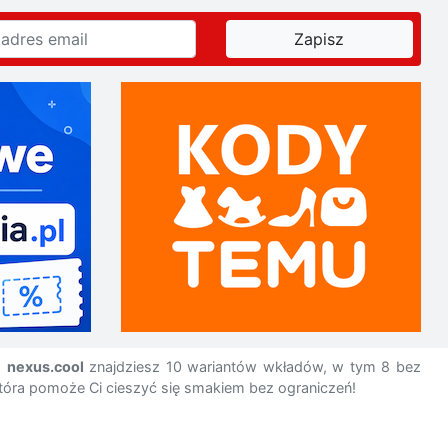
m
nexus.cool
znajdziesz 10 wariantów wkładów, w tym 8 bez
 która pomoże Ci cieszyć się smakiem bez ograniczeń!