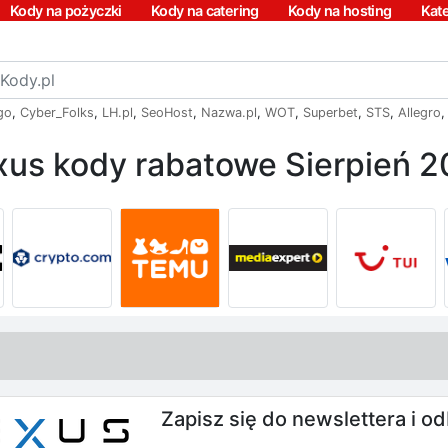
Kody na pożyczki
Kody na catering
Kody na hosting
Kat
go
,
Cyber_Folks
,
LH.pl
,
SeoHost
,
Nazwa.pl
,
WOT
,
Superbet
,
STS
,
Allegro
us kody rabatowe Sierpień 
Zapisz się do newslettera i o