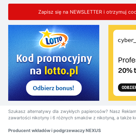
Zapisz się na NEWSLETTER i otrzymuj co
Szukasz alternatywy dla zwykłych papierosów? Nasz Rek
zawartości nikotyny i 6 różnych smaków z nikotyną, a także
Producent wkładów i podgrzewaczy
NEXUS