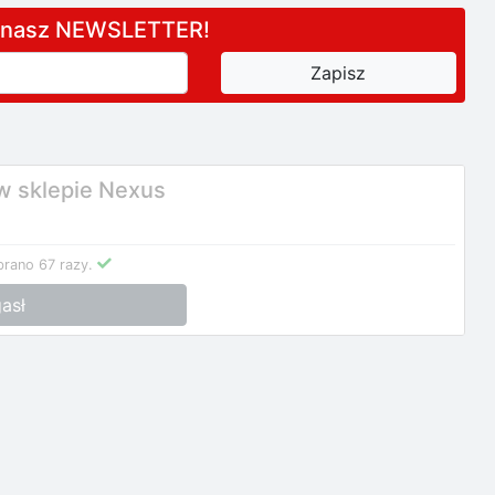
a nasz NEWSLETTER!
w sklepie Nexus
rano 67 razy.
asł