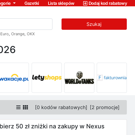
egorie
Gazetki
Lista sklepów
Dodaj kod rabatowy
Szukaj
,
Euro
,
Orange
,
OKX
2026
[
0 kodów rabatowych
]
[
2 promocje
]
dbierz 50 zł zniżki na zakupy w Nexus