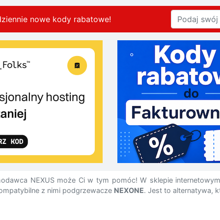
dziennie nowe kody rabatowe
!
lamodawca NEXUS może Ci w tym pomóc! W sklepie internetowy
 kompatybilne z nimi podgrzewacze
NEXONE
. Jest to alternatywa,