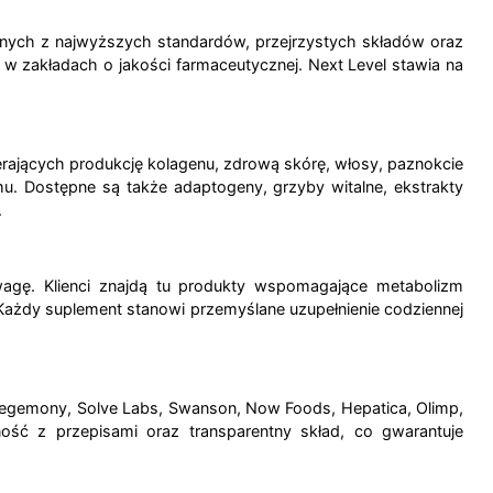
anych z najwyższych standardów, przejrzystych składów oraz
w zakładach o jakości farmaceutycznej. Next Level stawia na
rających produkcję kolagenu, zdrową skórę, włosy, paznokcie
u. Dostępne są także adaptogeny, grzyby witalne, ekstrakty
.
wagę. Klienci znajdą tu produkty wspomagające metabolizm
. Każdy suplement stanowi przemyślane uzupełnienie codziennej
s Hegemony, Solve Labs, Swanson, Now Foods, Hepatica, Olimp,
ność z przepisami oraz transparentny skład, co gwarantuje