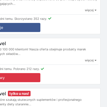
ających...
więcej
dni temu.
Skorzystano 352 razy.
je
vel
d 100 000 klientom! Nasza oferta obejmuje produkty marek
ych składów...
więcej
ni temu.
Pobrano 212 razy.
owy
vel
tylko u nas!
tóre szukają skutecznych suplementów i profesjonalnego
nty diety starannie...