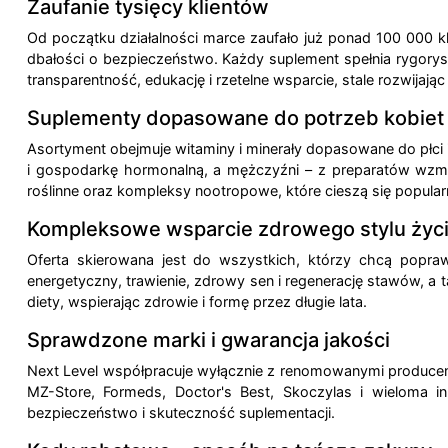
Zaufanie tysięcy klientów
Od początku działalności marce zaufało już ponad 100 000 
dbałości o bezpieczeństwo. Każdy suplement spełnia rygorys
transparentność, edukację i rzetelne wsparcie, stale rozwijają
Suplementy dopasowane do potrzeb kobiet
Asortyment obejmuje witaminy i minerały dopasowane do płci
i gospodarkę hormonalną, a mężczyźni – z preparatów wzmac
roślinne oraz kompleksy nootropowe, które cieszą się popul
Kompleksowe wsparcie zdrowego stylu życ
Oferta skierowana jest do wszystkich, którzy chcą popra
energetyczny, trawienie, zdrowy sen i regenerację stawów, a 
diety, wspierając zdrowie i formę przez długie lata.
Sprawdzone marki i gwarancja jakości
Next Level współpracuje wyłącznie z renomowanymi producenta
MZ-Store, Formeds, Doctor's Best, Skoczylas i wieloma in
bezpieczeństwo i skuteczność suplementacji.