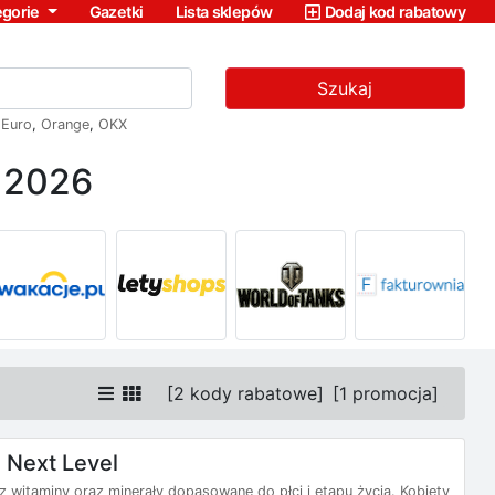
egorie
Gazetki
Lista sklepów
Dodaj kod rabatowy
Szukaj
,
Euro
,
Orange
,
OKX
ń 2026
[
2 kody rabatowe
]
[
1 promocja
]
 Next Level
 witaminy oraz minerały dopasowane do płci i etapu życia. Kobiety