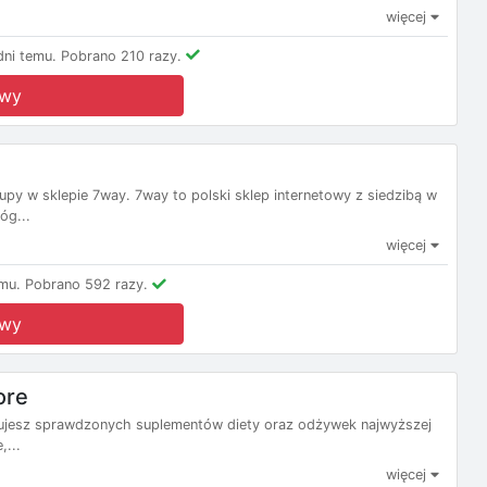
więcej
ni temu.
Pobrano 210 razy.
owy
py w sklepie 7way. 7way to polski sklep internetowy z siedzibą w
óg...
więcej
mu.
Pobrano 592 razy.
owy
ore
ukujesz sprawdzonych suplementów diety oraz odżywek najwyższej
,...
więcej