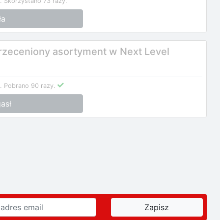
.
Skorzystano 73 razy.
ła
rzeceniony asortyment w Next Level
.
Pobrano 90 razy.
asł