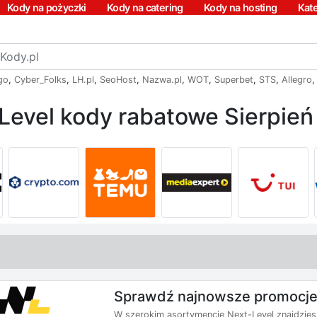
Kody na pożyczki
Kody na catering
Kody na hosting
Kat
go
,
Cyber_Folks
,
LH.pl
,
SeoHost
,
Nazwa.pl
,
WOT
,
Superbet
,
STS
,
Allegro
Level kody rabatowe Sierpie
Sprawdź najnowsze promocje
W szerokim asortymencie Next-Level znajdziesz