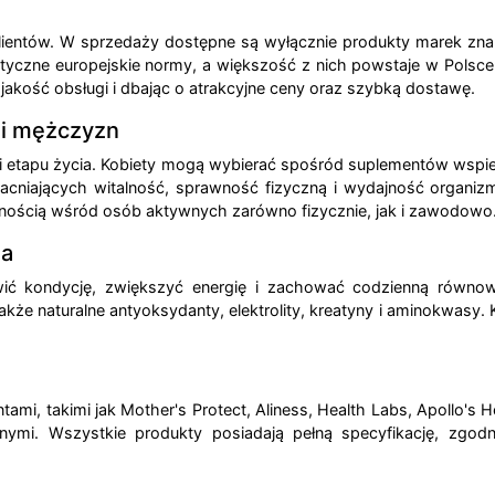
klientów. W sprzedaży dostępne są wyłącznie produkty marek zn
tyczne europejskie normy, a większość z nich powstaje w Polsce 
c jakość obsługi i dbając o atrakcyjne ceny oraz szybką dostawę.
 i mężczyzn
 i etapu życia. Kobiety mogą wybierać spośród suplementów wspie
niających witalność, sprawność fizyczną i wydajność organizm
arnością wśród osób aktywnych zarówno fizycznie, jak i zawodowo
ia
wić kondycję, zwiększyć energię i zachować codzienną równo
także naturalne antyoksydanty, elektrolity, kreatyny i aminokwasy
mi, takimi jak Mother's Protect, Aliness, Health Labs, Apollo'
nymi. Wszystkie produkty posiadają pełną specyfikację, zgod