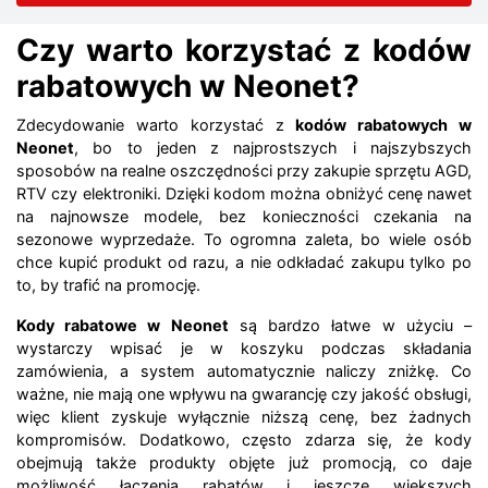
Czy warto korzystać z kodów
rabatowych w Neonet?
Zdecydowanie warto korzystać z
kodów rabatowych w
Neonet
, bo to jeden z najprostszych i najszybszych
sposobów na realne oszczędności przy zakupie sprzętu AGD,
RTV czy elektroniki. Dzięki kodom można obniżyć cenę nawet
na najnowsze modele, bez konieczności czekania na
sezonowe wyprzedaże. To ogromna zaleta, bo wiele osób
chce kupić produkt od razu, a nie odkładać zakupu tylko po
to, by trafić na promocję.
Kody rabatowe w Neonet
są bardzo łatwe w użyciu –
wystarczy wpisać je w koszyku podczas składania
zamówienia, a system automatycznie naliczy zniżkę. Co
ważne, nie mają one wpływu na gwarancję czy jakość obsługi,
więc klient zyskuje wyłącznie niższą cenę, bez żadnych
kompromisów. Dodatkowo, często zdarza się, że kody
obejmują także produkty objęte już promocją, co daje
możliwość łączenia rabatów i jeszcze większych