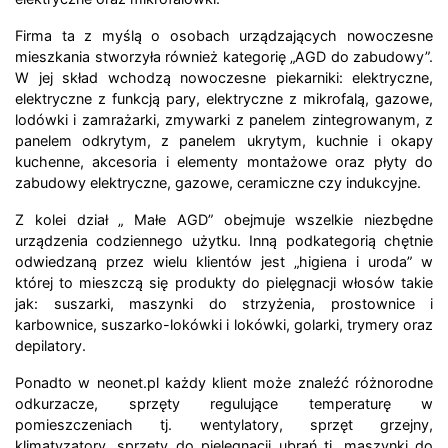
Firma ta z myślą o osobach urządzających nowoczesne
mieszkania stworzyła również kategorię „AGD do zabudowy”.
W jej skład wchodzą nowoczesne piekarniki: elektryczne,
elektryczne z funkcją pary, elektryczne z mikrofalą, gazowe,
lodówki i zamrażarki, zmywarki z panelem zintegrowanym, z
panelem odkrytym, z panelem ukrytym, kuchnie i okapy
kuchenne, akcesoria i elementy montażowe oraz płyty do
zabudowy elektryczne, gazowe, ceramiczne czy indukcyjne.
Z kolei dział „ Małe AGD” obejmuje wszelkie niezbędne
urządzenia codziennego użytku. Inną podkategorią chętnie
odwiedzaną przez wielu klientów jest „higiena i uroda” w
której to mieszczą się produkty do pielęgnacji włosów takie
jak: suszarki, maszynki do strzyżenia, prostownice i
karbownice, suszarko-lokówki i lokówki, golarki, trymery oraz
depilatory.
Ponadto w neonet.pl każdy klient może znaleźć różnorodne
odkurzacze, sprzęty regulujące temperaturę w
pomieszczeniach tj. wentylatory, sprzęt grzejny,
klimatyzatory, sprzęty do pielęgnacji ubrań tj. maszynki do