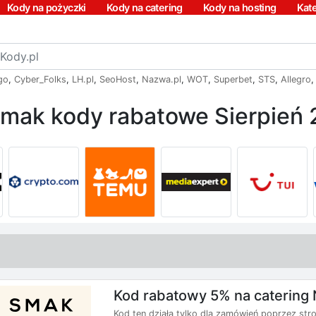
Kody na pożyczki
Kody na catering
Kody na hosting
Kat
go
,
Cyber_Folks
,
LH.pl
,
SeoHost
,
Nazwa.pl
,
WOT
,
Superbet
,
STS
,
Allegro
mak kody rabatowe Sierpień
Kod rabatowy 5% na catering
Kod ten działa tylko dla zamówień poprzez stro