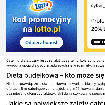
Catering dietetyczny jeszcze jakiś czas temu kojarzony był z
wygodną opcją dla osób znajdujących się w rozmaitych sytu
Dieta pudełkowa – kto może si
Nie jest prawdą, że dieta pudełkowa to wariant idealny wył
ofertach firm cateringowych znajdują się zróżnicowane dania
bez mięsa, glutenu czy laktozy, jak i dania szykowane specja
Jakie są największe zalety cat