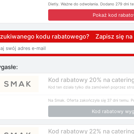
Dietly.
Ważne do odwołania.
Dodano 279 dni t
Pokaż kod rabat
szukiwanego kodu rabatowego? Zapisz się n
gasłe:
Kod rabatowy 20% na caterin
Kod ten działa tylko dla zamówień poprzez stro
Na Smak.
Oferta zakończyła się 37 dni temu.
P
Kod rabatowy wyg
Kod rabatowy 22% na caterin