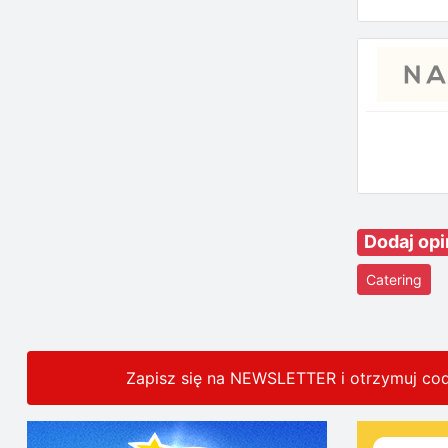
Dodaj opi
Catering
Zapisz się na NEWSLETTER i otrzymuj co