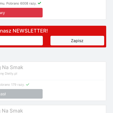
emu.
Pobrano 6008 razy.
owy
a nasz NEWSLETTER!
g Na Smak
nę Dietly.pl
obrano 179 razy.
asł
g Na Smak