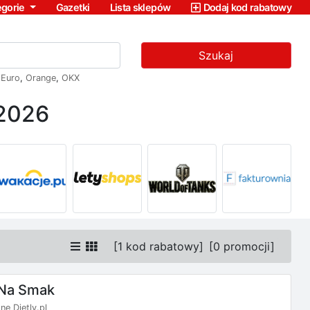
egorie
Gazetki
Lista sklepów
Dodaj kod rabatowy
Szukaj
,
Euro
,
Orange
,
OKX
 2026
[
1 kod rabatowy
]
[
0 promocji
]
 Na Smak
nę Dietly.pl