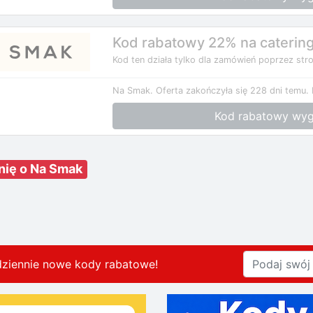
Kod rabatowy 22% na caterin
Kod ten działa tylko dla zamówień poprzez stro
Na Smak.
Oferta zakończyła się 228 dni temu.
Kod rabatowy wyg
nię o Na Smak
dziennie nowe kody rabatowe
!