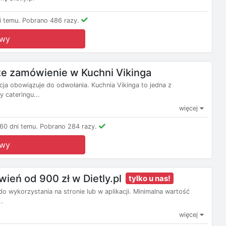
i temu.
Pobrano 486 razy.
owy
e zamówienie w Kuchni Vikinga
cja obowiązuje do odwołania. Kuchnia Vikinga to jedna z
y cateringu...
więcej
60 dni temu.
Pobrano 284 razy.
owy
ień od 900 zł w Dietly.pl
tylko u nas!
o wykorzystania na stronie lub w aplikacji. Minimalna wartość
.
więcej