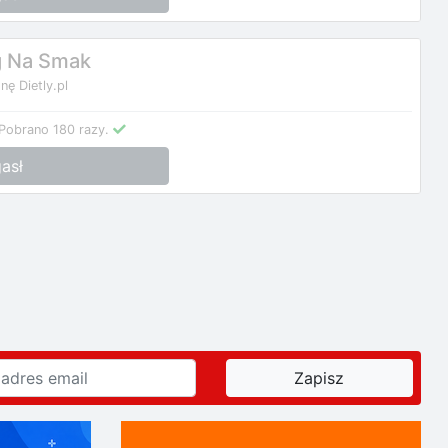
g Na Smak
nę Dietly.pl
Pobrano 180 razy.
asł